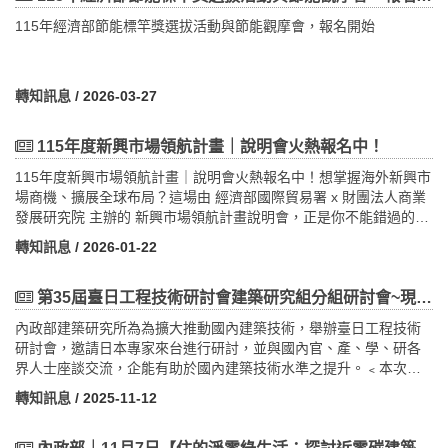
IUCN）代表，以國際觀點及框架制定角度，分享實務經驗及未來實
7648(二)d234565@tier.otg.tw
115年經濟部節能標竿獎選拔活動與節能觀摩會，報名開始
踐自然正向的方針。報名方式：https://reurl.cc/535zgv活動聯絡
人：顏先生，電話：02-27356006#158，信箱：hyen@cire.edu.tw
蘇小姐，電話：02-27356006#5111，信箱：elsasu@cier.edu.tw
轉知訊息
/ 2026-03-27
115年度新興市場領航計畫｜說明會火熱報名中！
115年度新興市場領航計畫｜說明會火熱報名中！想掌握海外新興市
場商機、擴展全球布局？這場由 經濟部國際貿易署 x 財團法人商業
發展研究院 主辦的 新興市場領航計畫說明會，正是你不能錯過的絕
佳機會！
轉知訊息
/ 2026-01-22
活動名稱｜115年度新興市場領航計畫說明會主辦單位｜經濟部國際
貿易署執行單位｜財團法人商業發展研究院活動重點｜深入介紹
「115年度新興市場領航計畫」之核心內容與申請方式
第35屆臺日工程技術研討會建築研究組分組研討會~現正報名中~
協助台灣企業拓展東協（新加坡、馬來西亞、泰國、印尼、越南、
內政部建築研究所為為擴大推動國內建築技術，舉辦臺日工程技術
菲律賓）、印度、日本、韓國等海外潛力市場
研討會，邀請日本專家來台進行研討，並與國內官、產、學、研各
由專家解析海外拓銷策略、行銷資源及買主媒合機會
界人士座談交流，企能有助於國內建築技術水準之提升。﹤本次活
為業者打造接軌國際市場的實務輔導與合作平台為什麼要參加？掌
動免費，歡迎踴躍報名，額滿為止﹥報名連結:
握海外買主需求與市場趨勢
轉知訊息
/ 2025-11-12
https://www.accupass.com/go/35TWJPTechSymposium本次研討
獲得專家諮詢與市場拓展策略建議
議題為下列二項：單元一: 日本建築業的DX和GX行動單元二: 日本
了解如何透過多元行銷與數位媒合提升海外能見度