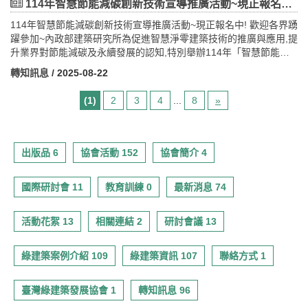
3/6（五） 集思台大會議中心（報名至115年3月31日止，或額滿為
產業等跨界代表，共同研討綠色金融與淨零轉型策略，凝聚共識、
114年智慧節能減碳創新技術宣導推廣活動~現正報名中! 歡迎各界踴躍參加~
止）專人諮詢窗口商研院 行銷所 李小姐
激發創新。
114年智慧節能減碳創新技術宣導推廣活動~現正報名中! 歡迎各界踴
Email：register@cdri.org.tw
﹤本次活動免費，歡迎踴躍報名，額滿為止﹥
躍參加~內政部建築研究所為促進智慧淨零建築技術的推廣與應用,提
電話：(02) 7756-1767
升業界對節能減碳及永續發展的認知,特別舉辦114年「智慧節能減
LINE：https://lin.ee/fuImC25歡迎分享給有意拓展海外市場的企業夥
一、活動日期及地點
碳創新技術宣導推廣活動」,邀請相關領域的專家學者、業界先進及
伴，共同掌握國際商機。
1. 南部場：114年10月21日（星期二）下午2點-5點於農業部農田水
轉知訊息
/ 2025-08-22
政府代表,共同探討智慧淨零建築之最新技術、挑戰與解決方案,並分
利署高雄管理處15F大禮堂舉辦（高雄市左營區明誠二路332號）。
享成功案例與實務經驗。﹤本次活動免費，歡迎踴躍報名，額滿為
(1)
2
3
4
...
8
»
止﹥一、活動日期及地點1. 114年9月3日（星期三）下午1點30分-4
二、報名費用、名額及方式：
點30分於茹曦酒店OOPS大教室舉辦（台北市松山區敦化北路100號
1.報名費用及名額：本次報名費用免費，名額60人。
15樓）。二、報名費用、名額及方式：1.報名費用及名額：本次報
2.報名方式：線上報名網址：https://reurl.cc/WOW7m5
名費用免費，名額50人。2.報名方式：採線上報名，報名網
出版品 6
協會活動 152
協會簡介 4
採email回覆報名tizc2050@gmail.com
址:https://forms.gle/q3awy5cEvynUi8Me93.如有報名問題，請來信
3.如有報名問題，請致電社團法人台灣智慧淨零建築產業聯盟秘書
或致電社團法人台灣智慧淨零建築產業聯盟秘書處，
處，電話0925-872-179楊先生
國際研討會 11
教育訓練 0
最新消息 74
tizc2050@gmail.com，或電洽簡小姐0912-907-302
活動花絮 13
相關連結 2
研討會議 13
綠建築案例介紹 109
綠建築資訊 107
聯絡方式 1
臺灣綠建築發展協會 1
轉知訊息 96