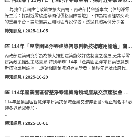
智慧建築與共同創造活動【主辦單位】內政部建築研究所【執行單
內政部｜11月7日【住的淨零綠生活：探討近零碳建築願付價格國際論壇】
進一步拓展出口商機，建立國際合作機會本年度聚焦國家／區域本
位】財團法人台灣建築中心詳細資訊:· 研討會日期: 114年11月18日
計畫聚焦以下市場，結合當地產業發展需求與商機潛力進行專案布
為強化我國住宅政策並擴大內需，內政部特舉辦本次【住的淨零
（星期二）· 報名截止日期: 114年11月17日（星期一）· 研討會地
局：東協六國：
綠生活：探討近零碳建築願付價格國際論壇】，作為跨國經驗交流
點: 大坪林聯合開發大樓15樓（新北市新店區北新路3段200號15
• 新加坡
的重要平台。論壇邀請亞洲地區專家學者，透過具體案例分享各國
樓）。· 報名方式及注意事項: 免費參加，中午供餐。若完成報名後
• 馬來西亞
在推動近零碳建築與綠生活應用上的成果與挑戰，從不同法規環
需取消，請務必致電或於Accupass網站取消。· 活動諮詢電話: 02-
轉知訊息
/ 2025-11-05
• 泰國
境、技術條件及市場接受度等面向，歸納出適合台灣發展之關鍵要
8667-6111 分機 2559 何先生· 研討證明:（以實際簽到為準）研討
• 印尼
素。 本論壇同時串聯產、官、學界資源，促進跨領域對話與合
證明書乙式。公務員終身學習時數認證(申請中)。行政院公共工程委
• 越南
作，提升未來政策推動與技術落實之可行性，進而擴大專業界與社
114年「產業園區淨零建築智慧創新技術應用論壇」南部場~現正報名中! 歡迎各界踴躍參加~
員會技師執行換證積分(申請中)。內政部國土管理署建築師執照換證
• 菲律賓其他重點市場：
會大眾之參與與認知。 本次活動由內政部主辦，透過國際論壇形
積分(申請中) 。
內政部建築研究所為為擴大推動建築能效評估制度之發展,蒐集淨零
• 印度
成跨國、跨部門的經驗交流與政策建議機制，建構自研究發展、政
建築政策推動策略意見,特別舉辦114年「產業園區淨零建築智慧創
• 日本
策修正到知識傳播的完整推廣架構。不僅有助於凝聚社會共識，更
新技術應用論壇」,邀請相關領域的專家學者、業界先進及政府代表,
• 韓國上述市場涵蓋亞洲新興與成熟需求市場，為企業國際布局的重
可作為我國未來推動建築淨零政策及研究發展之重要基礎。 本活
共同探討智慧淨零建築之最新技術、挑戰與解決方案,並分享成功案
要節點。五大拓銷主題 — 精準對應產業與市場需求本計畫依各市場
動將由內政部劉世芳部長開場致詞，本次論壇匯聚國內外產官學研
轉知訊息
/ 2025-10-29
例與實務經驗。﹤本次活動免費，歡迎踴躍報名，額滿為止﹥
需求特性，規劃五大主題專案，提供行銷推廣、商情掌握及買主媒
專家，揭開近零碳建築的技術、趨勢與市場關鍵！一起探索永續住
合等整合資源：智慧醫療（Health Tech）— 印度／日本智慧安防
宅的價值與未來 會議資訊如下：日期： 114年11月7日（星期
一、活動日期及地點1. 114年11月5日（星期三）下午1點00分-4點
114年產業園區智慧淨零建築跨領域產業交流座談會-現正報名中!
（Smart Security）— 印尼／泰國綠色建築（Green Building）—
五）時間： 13:30 （13:00開放報到）地點： 國立臺北科技大學綜
30分於高雄展覽館舉辦（高雄市前鎮區成功二路39號1樓）。二、報
越南／新加坡／馬來西亞潔淨能源（Clean Energy）— 泰國／越南
合館1樓世雄感恩廳（台北市大安區忠孝東路三段1號）(捷運忠孝新
114年產業園區智慧淨零建築跨領域產業交流座談會~現正報名中! 歡
名費用、名額及方式：1.報名費用及名額：本次報名費用免費，名額
生技保健（Bio-Health & Wellness）— 韓國／菲律賓不論是已有出
生四號出口，北科大忠孝門右側)報名表單：
迎各界踴躍參加~
100人。2.報名方式：採線上報名，報名網
口實績之企業，或正評估海外市場布局的新創團隊，本說明會皆可
https://www.accupass.com/event/2510010627274388423850
址:https://forms.gle/4jZ6NTuUAzu7iQ4NA3.如有報名問題，請來信
提供實務導向的資源與行動方向。報名資訊與計畫詳情請見官網：
內政部建築研究所為協助產業園區廠商、物業管理與保全業達成淨
tizc2050@gmail.com或致電社團法人台灣智慧淨零建築產業聯盟鄧
轉知訊息
/ 2025-10-01
https://2026project.cdri.org.tw/實體說明會場次台中｜3/3（二） 集
零轉型，特舉辦114年「產業園區智慧淨零建築跨領域產業交流座談
先生0928-098-156
思台中文心會議中心台南｜3/4（三） 沙崙智慧科學城台北｜
會」南部場，邀集產業園區、物業管理、保全業及信保融資、不動