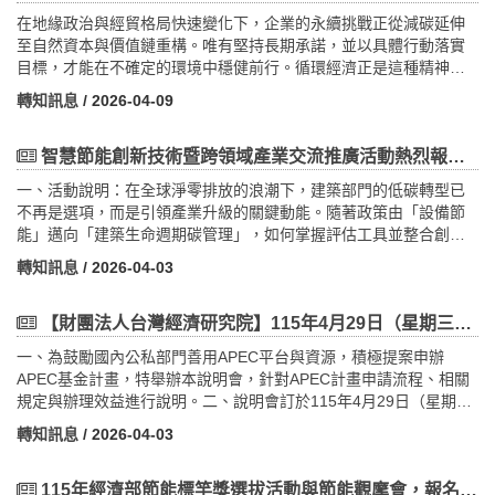
在地緣政治與經貿格局快速變化下，企業的永續挑戰正從減碳延伸
至自然資本與價值鏈重構。唯有堅持長期承諾，並以具體行動落實
目標，才能在不確定的環境中穩健前行。循環經濟正是這種精神的
具體展現──透過再設計、再利用與再價值化，減少外部成本、提升
轉知訊息
/ 2026-04-09
資源韌性，讓永續從理念化為實踐。今年，中華經濟研究院、
CSRone 永續智庫、台灣永續能源研究基金會與國泰金控共同舉辦
「2026 國際永續峰會」，並以「自然正向的行動時代」為題，重新
智慧節能創新技術暨跨領域產業交流推廣活動熱烈報名中!
思考企業如何在與自然共生中創造新價值。活動包含第六屆臺灣循
一、活動說明：在全球淨零排放的浪潮下，建築部門的低碳轉型已
環經濟獎頒獎典禮與永續趨勢論壇，並將發表全新旗艦研究報告
不再是選項，而是引領產業升級的關鍵動能。隨著政策由「設備節
《臨界點：全球永續承諾與突破報告 2026》。匯集國內外貴賓與企
能」邁向「建築生命週期碳管理」，如何掌握評估工具並整合創新
業代表，以數據、案例與國際觀點，展現企業如何在全球永續轉型
技術，成為企業提升競爭力的核心指標。歡迎業界先進一同參與並
中，堅持築基，持續前行。活動亮點介紹(1)結合循環經濟獎頒獎典
轉知訊息
/ 2026-04-03
深入探討。二、活動日期：115年04月10日(五)三、活動時間：
禮2026 國際永續峰會結合第六屆臺灣循環經濟獎頒獎典禮，匯聚台
14:00-16:00四、活動地點：格萊天漾大飯店五、活動地址：臺北市
灣永續領域企業先驅及合作夥伴之影響力，促進循環經濟解方之實
萬華區艋舺大道101號14樓天漾聽六、線上報名：
【財團法人台灣經濟研究院】115年4月29日（星期三）「能源領域申請APEC計畫說明會」（下稱說明會）開始報名
踐與推動。(2)2026 旗艦研究發表-臨界點報告CSRone 永續智庫與
https://forms.gle/DMs14ktQWH7DxQ9eA七、活動聯絡人：簡小姐
中經院將於論壇當天分享全新旗艦研究報告《臨界點：全球永續承
一、為鼓勵國內公私部門善用APEC平台與資源，積極提案申辦
02-2391-0010建議交通方式：捷運：龍山寺站下車，由1號或3號出
諾與突破報告 2026》成果，研究團隊首次將過往亞太十國擴大納入
APEC基金計畫，特舉辦本說明會，針對APEC計畫申請流程、相關
口出站後，步行約5分鐘即可抵達活動會場臺鐵：萬華車站下車，出
歐美企業分析，並收錄臺灣企業環境外部成本報告，將帶來精采的
規定與辦理效益進行說明。二、說明會訂於115年4月29日（星期
站後步行約3分鐘可至飯店入口。
研究結果。全球標竿組織代表分享 共議自然正向國際趨勢觀點論壇
三）下午2時30分至4時30分於經濟部能源署13樓第1會議室舉辦(臺
轉知訊息
/ 2026-04-03
邀請國際框架制定組織－科學目標網絡（Science Based Targets
北市復興北路2號13樓)。三、檢附說明會簡介、議程及報名表各1份
Network，SBTN）以及全球規模最大的自然生態保育機構－國際自
以供卓參（詳如附件）。四、響應紙杯減量，請自備環保杯。五、
然保育聯盟（International Union for Conservation of Nature,
報名方式：填寫報名表後，傳真或發電郵至承辦:(一)(02) 2586-
115年經濟部節能標竿獎選拔活動與節能觀摩會，報名開始