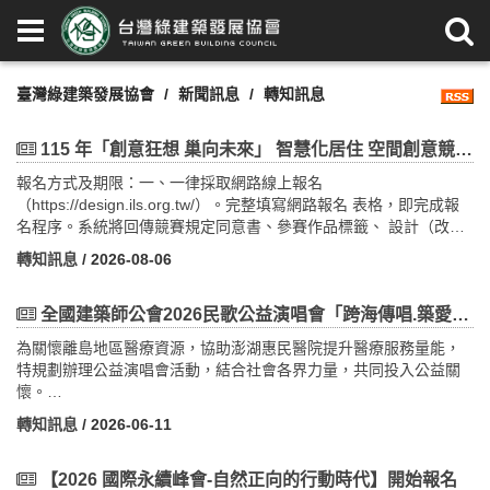
臺灣綠建築發展協會
新聞訊息
轉知訊息
115 年「創意狂想 巢向未來」 智慧化居住 空間創意競賽即日起開始報名~
報名方式及期限：一、一律採取網路線上報名
（https://design.ils.org.tw/）。完整填寫網路報名 表格，即完成報
名程序。系統將回傳競賽規定同意書、參賽作品標籤、 設計（改
善）說明格式、實體參賽作品郵寄封面等電子檔至報名者聯絡 信
轉知訊息
/ 2026-08-06
箱。報名件數不限，每件作品均必須完成網路報名程序；報名時需
填 妥報名系統頁面所示欄位。二、報名期間：自公告日起至 115 年
9 月 18 日止，參賽隊伍以收到報名成功 通知信為報名完成依據。參
全國建築師公會2026民歌公益演唱會「跨海傳唱.築愛惠民」，歡迎踴躍購票，一起攜手做公益!
賽隊伍需於報名截止日期前，依照報名系統 頁面所示欄位，逐項填
為關懷離島地區醫療資源，協助澎湖惠民醫院提升醫療服務量能，
寫報名單位資料及提案作品資料，始完成報名。活動內容請詳網
特規劃辦理公益演唱會活動，結合社會各界力量，共同投入公益關
址：https://design.ils.org.tw/
懷。
轉知訊息
/ 2026-06-11
【2026 國際永續峰會-自然正向的行動時代】開始報名