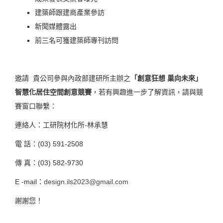
建築師跟建商產業參訪
新聞媒體露出
前三名可獲建築師專刊訪問
邀請 貴公司參與內政部建研所主辦之
「創意狂想
巢向未來」
智慧化居住空間創意競賽
，若有興趣進一步了解資訊，請與競
賽窗口聯繫：
連絡人：工研院材化所-林承慧
電 話：(03) 591-2508
傳 真：(03) 582-9730
E -mail：
design.ils2023@gmail.com
謝謝您！