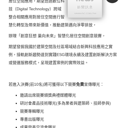
居住空間應用，期望透過數位科
技（Digital Technology）跨域
整合相關應用對居住空間進行智
慧化轉型及帶來新價值，推動建築邁向淨零排放，
辦理「創意狂想 巢向未來」智慧化居住空間創意競賽，
期望發掘我國於建築空間及社區場域結合新興科技應用之實
例，接軌創新趨勢達到實踐ESG環境永續及建置創新解決方案
或營運服務模式，呈現建置案例的實際效益。
若進入決賽(前10名)將可獲得以下競賽
免費
宣傳曝光：
邀請出席競賽頒獎典禮媒體曝光
研討會產品技術曝光(多為業者與建築師、技師參與)
競賽專輯曝光
專書出版曝光
成果發表交流會曝光