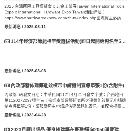
2025 台灣國際工具博覽會 x 五金工業展Taiwan International Tools
Expo x International Hardware Expo Taiwan活動網址：
https://www.hardwareexpotw.com/zh-tw/index.php國際買主必訪展
會 十月台中震撼登場全台規模最大，中部五金工業產業盛事，「 台
最新消息
/ 2025-03-11
灣國際工具博覽會 x 五金工業展 (TiTE x IHT)，將於2025年10月21
日至10月23日在台中 (水湳) 國際會展中心」舉行，瞄準後通膨時代
新商機，搶攻千億全球商機。五金工業包含手工具、汽配修護、園
114年經濟部節能標竿獎選拔活動(即日起開始報名至5/31止)
藝、扣件、木工機械和工具機等，台灣業者在全球工業、家居、航
太、汽車、醫療等產業扮演重要的供應商，每年出口值超過新台幣
三千五百億元以上，不僅品質享譽全球，中高階產品市占率更是世
界第一。台灣已是全球頂級五金工業產品設計與製造中心及供應鏈
最穩定可靠的合作夥伴，國際買主每年也必定親訪台灣洽談新訂
最新消息
/ 2025-03-08
單。
內政部發佈建築能效標示申請機制宣導單張1份(含附件)
內政部 函發文日期：中華民國112年4月21日發文字號：台內地自
第1120272097號主旨：檢送本部建築研究所之建築能效標示申請機
制宣導單張1份，請鼓勵屋主申請評估建築耗能資訊，並配合揭露建
築能效標示，請轉知所屬會員查照辦理。說明：一、依據本部112年
最新消息
/ 2023-04-28
2月17日「既有建築物達成近零碳建築及租屋市場提升家電設備能源
效率研商會議」紀錄報告事項（二）之決定及本部建築研究所112年
4月19日建研環字第1127638265號書函辦理。二、請宣導同業鼓勵
2023月曆出版品-優良綠建築在臺灣/邁向2050淨零建築目標