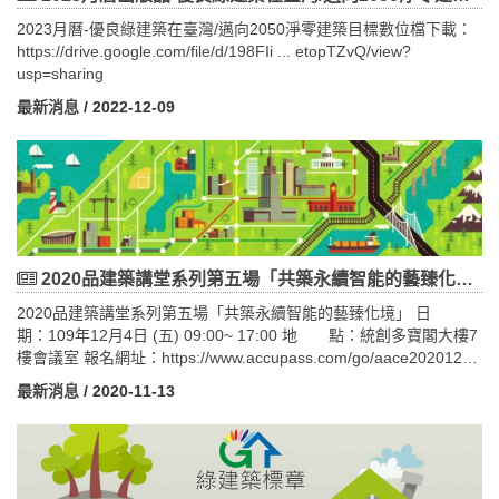
屋主自行汰換舊建築物之老舊設備增加節能效率、及申請評估建築
2023月曆-優良綠建築在臺灣/邁向2050淨零建築目標數位檔下載：
能耗效能資訊，並於銷售、租賃廣告、網站、交易平臺等多元媒體
https://drive.google.com/file/d/198FIi ... etopTZvQ/view?
提供租賃物件所附電器用品能耗資訊並揭露建築能效標示，以促進
usp=sharing
買賣或承租意願，同時達節能之效。
最新消息
/ 2022-12-09
2020品建築講堂系列第五場「共築永續智能的藝臻化境」
2020品建築講堂系列第五場「共築永續智能的藝臻化境」 日
期：109年12月4日 (五) 09:00~ 17:00 地 點：統創多寶閣大樓7
樓會議室 報名網址：https://www.accupass.com/go/aace20201204
策展人：劉培森 建築師 專題講師： 1. 鄭泰昇 院長 / 國立成功大學
最新消息
/ 2020-11-13
設計學院 智慧建築大未來 2. 江維華 教授 / 台灣科技大學建築系 綠
建築-簡約之美 3. 劉培森 主持建築師 / 劉培森建築師事務所 永續環
境的實踐 4. 顏名宏 副教授 / 台中教育大學文化創意產業設計與營運
學系 營造『風光水色人事時』的美學共感場域 5. 沈方正 執行長 / 老
爺大酒店集團 地方特色開發 6. 何承育 執行長 / 勤美學 勤美學 永續