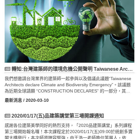
轉知:台灣建築師的環境危機公開聲明 Taiwanese Architects declare Climate and Biodiversity Emergency
我們想邀請台灣業界的建築師一起參與以及倡議此議題“Taiwanese
Architects declare Climate and Biodiversity Emergency”。該議題
為近期全球請願 “CONSTRUCTION DECLARES” 的一部分，其目
標是將建築和建築環境的各個方面統一起來。這既是對我們地球環
最新消息
/ 2020-03-10
境危機的公開聲明，也是對應對氣候崩潰和生物多樣性崩潰採取積
極行動的承諾。
We would like to invite all Taiwanese architects to join us in the:
2020/01/17(五)品建築講堂第三場開課通知
“Taiwanese Architects declare Climate and Biodiversity
感謝各位建築美學同好的熱烈支持，「2020品建築講堂」系列課程
Emergency” as part of the recent global petition
第三場開始報名囉！本次課程定於2020/01/17(五)09:00於統創多寶
“CONSTRUCTION DECLARES” which goal is to unite all strands
閣大樓舉行，本次師資陣容堅強，由王浩一老師擔任策展人，依據