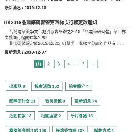
of construction and the built environment. It is both a public
建築美學10大指標之「地域文化風格」，訂定本場主題：「解構建
declaration of our planet’s environmental crises and a
最新消息
/ 2019-12-18
築魂的天際線」，期以建築的「人文線索」&「地域文化」的社群聚
commitment to take positive action in response to climate
會進行分享與探討。
breakdown and biodiversity
其中包括：王浩一老師帶來的「從地方建築的新與舊織疊，觀看人
2019品建築研習營第四梯次行程更改通知
collapse.https://tw.architectsdeclare.com/ ▍創始簽署人
文的重量與質量」、徐明松老師則探討「怎麼樣的地域建築，說光
Founding signatories:
台灣建築美學文化經濟協會舉辦之2019「品建築研習營」第四梯
復後開始的現代性探索」、劉國滄老師帶領大家「從台南經驗與嵩
九典聯合建築師事務所 Bio-Architecture Formosana, 潘冀聯合建築
次桃園行程開始報名囉!
口模式談地方複層脈絡」以及謝宗哲老師談論「日本的『地方創生
師 JJP Architects , 境向聯合建築師事務所 , 衍序規劃設計 - BIAS
此次研習營定於2019/12/20(五)舉辦，本梯次參訪的作品有：
系』建築」等，內容精彩可期，席次有限，敬請及早報名。活動資
Architects, 戴嘉惠建築師事務所 , 賴人碩建築師事務所
捷寶雲品(邀請中)、桃園市立圖書館龍岡分館、三本公園社區(邀
訊及報名方式，請見報名網址：
最新消息
/ 2019-12-07
#architectsdeclaretw #architectsdeclare #constructiondeclares
請中)、YKK楊梅建材廠及展示中心...等
https://www.accupass.com/go/typology3
歡迎對台灣建築美學認同及關切的人士一起享受品建築的樂趣!
早鳥票於即日起2020/1/3(五)為止， 數量有限，敬請儘早報名 ！
(1)
2
3
4
...
7
»
報名詳細資訊請參考線上報名表~ 本梯次研習營為今年度壓軸參
訪活動，請各位加緊腳步，趕快報名喔！
線上報名表單：https://reurl.cc/VaWN4y
出版品 6
協會活動 152
協會簡介 4
國際研討會 11
教育訓練 0
最新消息 74
活動花絮 13
相關連結 2
研討會議 13
綠建築案例介紹 109
綠建築資訊 107
聯絡方式 1