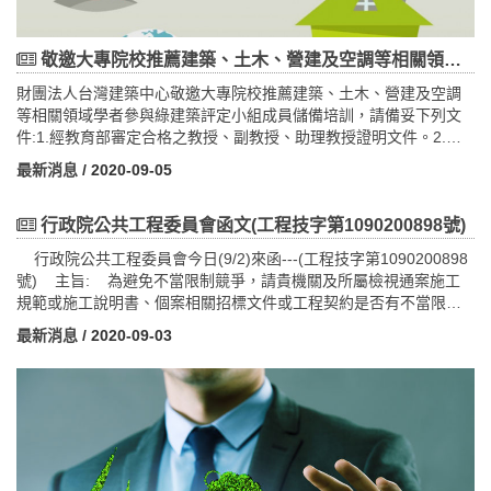
樂園 歡迎對台灣建築美學認同及關切的人士一 起享受品建築的樂
趣！
敬邀大專院校推薦建築、土木、營建及空調等相關領域學者參與財團法人台灣建築中心綠建築評定小組成員儲備培訓
財團法人台灣建築中心敬邀大專院校推薦建築、土木、營建及空調
等相關領域學者參與綠建築評定小組成員儲備培訓，請備妥下列文
件:1.經教育部審定合格之教授、副教授、助理教授證明文件。2.學
校聘書。3個人資料、學經歷表。4.綠建築評估指標專業領域相關著
最新消息
/ 2020-09-05
作證明文件。相關文件掛號寄至財團法人台灣建築中心辦理後續作
業，個人資料、學經歷表格請於https://reurl.cc/WL3rGy下載。前述
確認合格者必須全程參加財團法人台灣建築中心擇期開辦之「綠建
行政院公共工程委員會函文(工程技字第1090200898號)
築評定儲備小組成員培訓課程」，以取得評定小組成員之合格證
行政院公共工程委員會今日(9/2)來函---(工程技字第1090200898
書。有關評定小組成員之責任義務規定，請至財團法人台灣建築中
號) 主旨: 為避免不當限制競爭，請貴機關及所屬檢視通案施工
心參閱「財團法人台灣建築中心綠建築評定小組成員作業規定」。
規範或施工說明書、個案相關招標文件或工程契約是否有不當限制
使用摻用再生粒料之高壓混凝土地磚產品，詳如說明，請查
最新消息
/ 2020-09-03
照。 公文來函正本請詳本新聞附件。