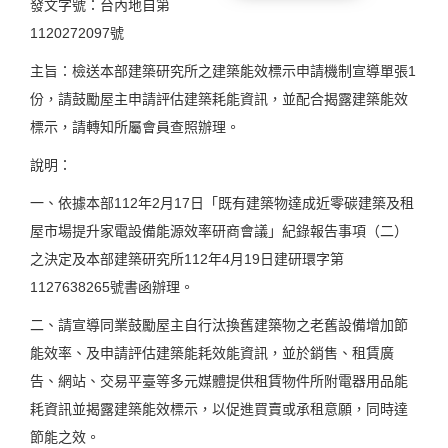
發文字號：台內地自第
1120272097號
主旨：檢送本部建築研究所之建築能效標示申請機制宣導單張1
份，請鼓勵屋主申請評估建築耗能資訊，並配合揭露建築能效
標示，請轉知所屬會員查照辦理。
說明：
一、依據本部112年2月17日「既有建築物達成近零碳建築及租
屋市場提升家電設備能源效率研商會議」紀錄報告事項（二）
之決定及本部建築研究所112年4月19日建研環字第
1127638265號書函辦理。
二、請宣導同業鼓勵屋主自行汰換舊建築物之老舊設備增加節
能效率、及申請評估建築能耗效能資訊，並於銷售、租賃廣
告、網站、交易平臺等多元媒體提供租賃物件所附電器用品能
耗資訊並揭露建築能效標示，以促進買賣或承租意願，同時達
節能之效。