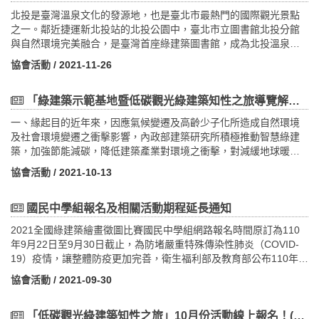
良綠建築作品評選；活動自110年4月1日起至6月30日期間受理報
北投是臺灣溫泉文化的發源地，也是臺北市最熱門的國際觀光景點
名，計有43件作品參選，經評選小組現地勘查及召開決選會議，計
之一。鄰近捷運新北投站的北投公園中，臺北市立圖書館北投分館
選出優良綠建築作品12件。 為提高優良綠建築得獎作品設計人
與自然環境完美融合，是臺灣首座綠建築圖書館，成為北投溫泉區
及起造人之榮譽感，爰規劃擴大舉辦第11屆優良綠建築得獎作品頒
最美的景色。曾獲得臺灣建築獎的首獎，更曾獲得美國網
獎典禮，規劃結合「第50屆建築師節慶祝大會暨第18屆台灣建築論
協會活動
/ 2021-11-26
站 Flavorwire.com 評選為「全球最美25座公立圖書館」之一。穿過
壇」共同舉行，並於頒獎時播放得獎作品影片，以激發更多建築設
這美麗的綠建築，沿著溫泉溪漫步，經過溫泉博物館、公共浴場、
計案起而效尤，進而主動積極加入綠建築規劃設計之行列。特別配
瀧乃湯、溫泉溪第一瀧，直抵地熱谷，沿途空氣中漫布著濃濃的溫
「綠建築示範基地暨低碳觀光綠建築知性之旅導覽解說人員培訓課程」~報名開始
合舉辦「優良綠建築論壇」，邀請得獎優良綠建築建築師介紹分享
泉氣息。
得獎作品設計精要，供與會建築師及建築業界學習觀摩，以達教育
一、緣起目的近年來，因應氣候變遷及高齡少子化所造成自然環境
示範之實質功效。二、活動重點第11屆優良綠建築得獎作品優良綠
及社會環境變遷之衝擊影響，內政部建築研究所積極推動智慧綠建
建築論壇規劃如下：（一）優良綠建築論壇時間及地點：訂於110年
築，加強節能減碳，降低建築產業對環境之衝擊，對減緩地球暖化
12月10日（五）下午1時10分至4時40分，假南港展覽館404會議
善盡一己之力。為宣導綠建築節能減碳觀念，並進一步強化綠建築
協會活動
/ 2021-10-13
室。主講人：邀請第11屆優良綠建築得獎作品設計人林明娥建築
觀念並推廣擴展，具體呈現臺灣綠建築政策落實之成果。本培訓課
師、陳章安建築師、張良瑛建築師及蘇重威建築師分享得獎作品設
程為了全面推廣「節能減碳、智慧臺灣」的理念，故需加強綠建築
計精要。（二）優良綠建築作品展版展覽時間及地點：訂於110年12
導覽解說人員的綠建築知識與解說能力，達到未來解說之完整性與
國民中學組報名及相關活動期程延長通知
月9日（四）至12日（日），假南港展覽館1館1樓展場。展覽內容：
精神，方能將綠建築理念擴大推展至社會各階層，以利綠建築案例
2021全國綠建築繪畫徵圖比賽國民中學組網路報名時間原訂為110
優良綠建築作品展覽計有25塊展版。（三）議程如下：主題地點時
參訪導覽並積極宣導及推廣。二、預期效益本次培訓課程透過2場
年9月22日至9月30日截止，為防堵嚴重特殊傳染性肺炎（COVID-
間議程 優良綠建築論壇 案例分享 404會議室 13：10-
次，每場次為期2天的線上舉辦，可提升綠建築示範基地參訪及低碳
19）疫情，讓整體防疫更加完善，衛生福利部及教育部公布110年9
13：20 報到13：20-14：10 林明娥建築師 （IKEA桃園店）14：
觀光綠建築旅遊之導覽解說人員的綠建築基本認知、加強解說品
月23日起供年滿12歲至未滿18歲的青少年進行校園疫苗接種，為確
10-15：00 陳章安建築師 （桃園市中路二號社會住宅）15：00-
質，使民眾藉由參訪活動之過程，將綠建築設計概念與節能減碳理
協會活動
/ 2021-09-30
保學生參賽權益，將延長比賽報名時程。國民中學組報名及後續活
15：50 張良瑛建築師 （桃園市立圖書館龍潭分館新建工程）15：
念深植心中，達到寓教於樂之目的。三、邀請對象：（一）「示範
動延長期程說明如下：1. 參賽作品網路報名：原訂自110年9月22日
50-16：40 蘇重威建築師 （土城醫院興建營運暨移轉（BOT）新建
基地」參訪：邀請現有示範基地解說講師、綠建築講師、各示範基
至9月30日止，延長至10月8日(五)止。2. 參賽作品寄送：原訂自
「低碳觀光綠建築知性之旅」10月份活動線上報名！(即日起)