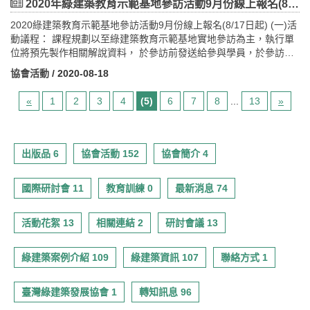
人員；建築師、景觀規劃設計等相關從業人員；維護管理員；其他
2020年綠建築教育示範基地參訪活動9月份線上報名(8/17日起)
3月至10月週日-週五；旺日-達谷蘭溫泉11月至2月週日-週五(費用包
向本部申請參選： (一) 參選建築物基本資料表。 (二) 建築
相關人士或有興趣之民眾。六.報名方法及聯絡方式： 報名時
含: 中型遊覽車資.兩晚住宿四人房型.七餐-含簡易行動糧.門票.專業
物使用執照或其他合法建築物證明文件影本。 (三) 公寓大廈管
2020綠建築教育示範基地參訪活動9月份線上報名(8/17日起) (一)活
間：即日起至系統額滿為止。 報名費用、名額及方式：
領團.旅行業責任險)(※高鐵車票請自理)
理組織報備證明影本；非以公寓大廈管理委員會或管理負責人為申
動議程： 課程規劃以至綠建築教育示範基地實地參訪為主，執行單
1.報名費用及名額：本次報名費用免費，名額共200人。＊名額有
請人者，免附。 (四) 建物登記謄本影本；非以建築物所有權人
位將預先製作相關解說資料， 於參訪前發送給參與學員，於參訪前
限，請勿重複報名 2.報名方式：採網路報名制。各場次分別
為申請人者，免附。 (五) 綠建築標章證書影本。 (六) 著作
進行15分鐘之書面解說，建立基礎概念， 後續則進行1小時45分的
至以下網址報名，並依報名收件順序，額滿為止
協會活動
/ 2020-08-18
財產權讓與書。 (七) 綠建築規劃設計構想說明，最多二十頁，
現場導覽活動。 九月份場次時間表： 第1場109/9/10（星期四）
報名網
內容應包括： 1. 參選建築物設計理念。 2. 綠建築設計
09：20，於捷運淡水站1號出口集合 地點：淡海汙水處理廠 地址：
址:https://www.accupass.com/event/2009140849515377610300
«
1
2
3
4
(5)
6
7
8
...
13
»
指標項目達成之效益說明。 3. 建築物現況照片。 4. 有
淡水區濱海路三段601號(水管公園) 報名日期與連結：8/17起至8/30
聯絡方式:蔡欣遠 先生、黃偉民 先生 / 02-2462-2192 轉 6160七.
助於說明參選建築物之圖說。 5. 其他創新設計手法等。四、
止，https://www.accupass.com/event/2008131336051337034120
注意事項： 1.為因應新型冠狀肺炎疫情，講習會將宣導配帶口
申請人檢送之相關文件及資料不符規定者，由本部於初選前通知申
第2場109/9/10（星期四）13：55，於台北市立圖書館地下1樓視聽
罩，現場將備有消毒酒精，並於入場前進行體溫量測。 2.本活
請人於十日內補正，屆期未補正或補正不完全者，不予受理。五、
室集合 。 地點：台北市立圖書館北投分館 地址：台北市北投區光明
出版品 6
協會活動 152
協會簡介 4
動利用無紙化報名系統，減少紙張資源浪費。 3.為響應節能減
作品繳交方式 (一) 收件地址：23141新北市新店區民權路95號3
路251號 報名日期與連結：8/17起至8/30止，
碳、節省資源，本次講習會，不提供免洗餐飲用具，請自行攜帶水
樓（社團法人台灣綠建築發展協會） (二) 收件時間：自公告日
https://www.accupass.com/event/2008131324271198146582 第3
杯、餐具。 4.本活動恕不提供停車位，請多利用大眾運輸工具
國際研討會 11
教育訓練 0
最新消息 74
起至5月31日（星期一）下午5時止，以掛號郵件（郵戳為憑）、快
場109/9/16（星期三）13：20，於舊振南漢餅文化館大門口集合 。
至捷運新店線大坪林站八.課程相關證明：（僅提供予全程出席者，
遞或專人送達（以簽收為準），逾期不予受理。 (三) 執行單位
地點：舊振南漢餅文化館 地址：高雄市大寮區捷西路298號 報名日
以實際簽到為準） 1.發給參訓證明。 2.公務員終身學習時
連絡資訊： 1. 聯絡人：社團法人台灣綠建築發展協會 陳于
期與連結：8/17起至9/6止，
活動花絮 13
相關連結 2
研討會議 13
數認證。 3.行政院公共工程委員會技師執業執照換證積分。
慈小姐 2. 連絡電話：02-8667-6671 3. 傳真號碼：
https://www.accupass.com/event/2008131355288978178840 第4
4.內政部營建署建築師執業執照換證積分。九.交通資訊捷運：捷
02-8667-6222 4. E-MAIL：estrosol@taiwangbc.org.tw
場109/9/17（星期四）13：50，於三峽北大特區全齡生活館警察局
運新店線至大坪林站站下車。鐵路：搭火車到臺北火車站內，再轉
綠建築案例介紹 109
綠建築資訊 107
聯絡方式 1
五、詳細資訊請參照附件「優良綠建築作品評選獎勵作業要點」與
門口集合 。 地點：三峽北大特區全齡生活館 地址：新北市三峽區學
捷運新店線至大坪林站站下車，或搭公車到新店大坪林站下車。公
「優良綠建築甄選申請書」。
成路396號 報名日期與連結：8/17起至9/6止，
車：252、209、505、642、644、10、綠5、綠6、綠7、綠8→ 到
https://www.accupass.com/event/2008131408198783086800 第5
臺灣綠建築發展協會 1
轉知訊息 96
新店大坪林公車站下車。 台北車站→搭乘新店客運或台汽客
場109/9/18（星期五）12：35，於高鐵台南站2號出口集合 。 地
運→新店大坪林站。開車：台北→公館→新店北新路三段 北