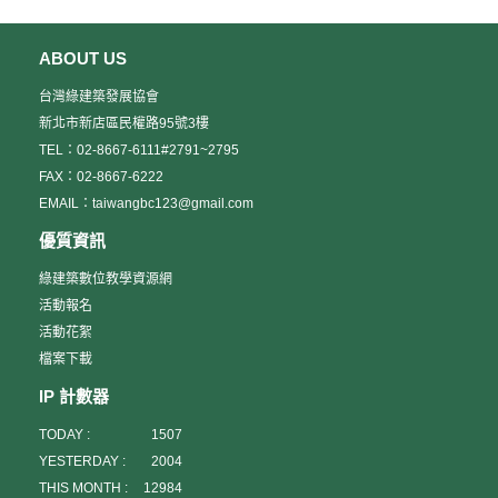
點：台江國家公園行政中心 地址：台南市安平區四草大道118號 報
二高→新店中興路交流道→新店北新路三段
名日期與連結：8/17起至9/6止，
https://www.accupass.com/event/2008131427161299408833 第6
ABOUT US
場109/9/23（星期三）12：20，於捷運公館站2號出口集合 。 地
點：安永心食館 地址：宜蘭縣蘇澳鎮中山路二段415號 報名日期與
台灣綠建築發展協會
連結：8/17起至9/13止，
新北市新店區民權路95號3樓
https://www.accupass.com/event/2008131436393291293790 第7
TEL：02-8667-6111#2791~2795
場109/9/25（星期五）13：50，於國體停車場大榕樹下集合 。 地
FAX：02-8667-6222
點：高雄國家體育場世運主場館 地址：高雄市左營區世運大道100
EMAIL：taiwangbc123@gmail.com
號 報名日期與連結：8/17起至9/13止，
https://www.accupass.com/event/2008140610041757594221
優質資訊
(二)、報名名額、方式及注意事項： 一、報名名額：本參訪活動報
名費用為免費，各場次限定人數為20~30人。 二、報名方式： 1.網
綠建築數位教學資源網
路報名：各場次請分別至以下連結報名 場次1淡海汙水處理
活動報名
廠 https://www.accupass.com/event/2008131336051337034120
活動花絮
場次2台北市立圖書館北投分
檔案下載
館 https://www.accupass.com/event/2008131324271198146582
場次3舊振南漢餅文化
IP 計數器
館 https://www.accupass.com/event/2008131355288978178840
場次4三峽北大特區全齡生活
TODAY :
1507
館 https://www.accupass.com/event/2008131408198783086800
YESTERDAY :
2004
場次5台江國家公園行政中
THIS MONTH :
12984