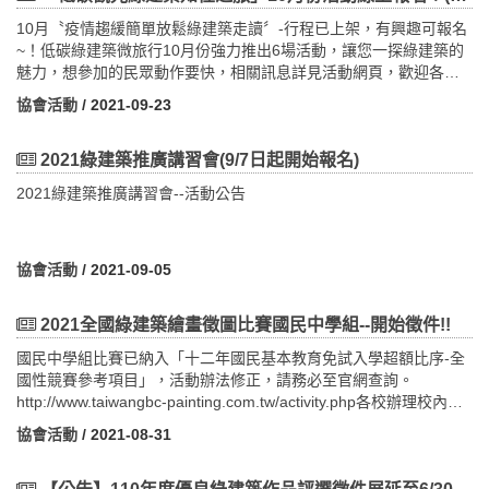
工程） 三、報名方法（一）報名截止時間：110年12月8日（三）
地之設計單位及所屬單位與各大專院校建築相關系所單位薦派人員
110年10月1日至10月8日止，延長至10月15日(五)止。3. 各區辦理
（二）報名費用、名額：費用免費，名額48人。（三）報名方式：
參訓。（二）「低碳觀光綠建築」旅遊：邀請現有低碳綠建築知性
10月〝疫情趨緩簡單放鬆綠建築走讀〞-行程已上架，有興趣可報名
複選時間：原訂於110年10月29日前完成分區複選，延長為11月5日
採網路報名制。 報名網址：
之旅導覽人員、社團法人臺灣生態旅遊協會、中華民國觀光導遊協
~！低碳綠建築微旅行10月份強力推出6場活動，讓您一探綠建築的
(五)前辦理完成。​ 敬請各校踴躍報名參加，並轉知學生儘速完成作
https://forms.gle/tgkExSLqsyRe4Rrw5四、課程相關證明（僅提參
會等相關旅遊協會，且需具備帶團經驗及領有導遊執照。 四、報名
魅力，想參加的民眾動作要快，相關訊息詳見活動網頁，歡迎各界
品繳交程序。
與優良綠建築論壇，以實際簽到為準）（一）第10屆優良綠建築獎
方法（一） 活動時間：(第一場)-10月19、20日(星期二、三)舉辦活
踴躍參加！。將配合中央流行疫情指揮中心規定相關防疫措施辦理
協會活動
/ 2021-09-23
作品專輯一冊（數量有限，送完為止）。（二）公務員終身學習時
動 (第二場)-10月26、27日(星期二、三)舉辦活動
一、阿里山.塔塔加.八通關古道經典三日遊(嘉義高鐵出發) (請點我)
數認證。（三）內政部營建署建築師執業執照換證積分。-------------
（二） 報名時間：(第一場)-即日起至110年10月15日（星期五）
(2021-10-13週二出發)活動費用：(平日)：每人$12,900元 (2人住1
----------------------------------------------------------------------------------
止。 (第二場)-即日起至110年10月22日（星期
間四人房)；每人$11,900元(3人住1間四人房)；每人$10,900元(4人
2021綠建築推廣講習會(9/7日起開始報名)
聯絡承辦人： 02-8667-6111 #218 陳小姐
五）止。（三）報名方式： 採線上報名：
住1間四人房)(旺日)：每人$13,500元 (2人住1間四人房)；每人
2021綠建築推廣講習會--活動公告
https://reurl.cc/e9NpeW（四）本次採線上辦理為原則，不限名額。
$12,500元(3人住1間四人房)；每人$11,500元(4人住1間四人房)※
（五）線上課程採用軟體：Microsoft Teams（六）參訓證明發放認
平日-達谷蘭溫泉3月至10月週日-週五；旺日-達谷蘭溫泉11月至2月
定：每場次為期2天的課程，已參加場次為主。本培訓會採用
週日-週五(費用包含: 中型遊覽車資.兩晚住宿四人房型.七餐-含簡易
Microsoft Teams點名、播放課程及錄影。點名：Microsoft Teams可
行動糧.門票.專業領團.旅行業責任險) (※高鐵車票請自理)二、奧萬
協會活動
/ 2021-09-05
下載聊天室名單，確認學員加入及離開時間，做為發放相關積分證
大.曲冰部落采風趣二日遊(請點我)(2021-10-17週日出發)活動費
明。播放：培訓當天由工作人員依課程時間協助講師操作。錄影：
用：旺季(每年10月至隔年2月底，含非假日)，每人$5,600元(2人
2021全國綠建築繪畫徵圖比賽國民中學組--開始徵件!!
培訓當天全程同步錄影紀錄，也能同步擷取每堂課上課畫面。 五、
房-1大床住2人)；每人$6,500元(單人住宿-1大床)；每人$6,500元(4
課程相關證明（僅提供予全程出席者，以實際簽到為準）(一) 發給
人房-2大床住2人)只有2間平日(每年3月至9月底)之非假日(週日至
國民中學組比賽已納入「十二年國民基本教育免試入學超額比序-全
參訓證明書乙紙。(二) 內政部營建署建築師執業執照換證積分。綠
四)，每人$5,300元(2人房-1大床住2人)；每人$6,200元(單人住宿-1
國性競賽參考項目」，活動辦法修正，請務必至官網查詢。
建築示範基地暨低碳觀光綠建築知性之旅導覽解說人員培訓課程
大床)；每人$6,200元(4人房-2大床住2人)只有2間(費用包含:中型遊
http://www.taiwangbc-painting.com.tw/activity.php各校辦理校內初
（第一天）日期/地點課程內容時間講師備註 110年10月19日（星期
覽車資.奧萬大綠野山莊套房.四餐.曲冰部落導覽.領團導覽費.停車過
選：8月30日至9月21日參賽作品網路報名：9月22日至9月30日參賽
協會活動
/ 2021-08-31
二）第一場(第一天)110年10月26日（星期二）第二場(第一天)09：
路費.旅行業責任險等) ※奧萬大住宿以2人房1大床(住2人)為主三、
作品寄送：10月1日至10月8日
1009：40報到09：4010：10綠建築發展概要與政策推廣內政部建
好鄒道~達邦里佳來吉悠遊行三日遊(嘉義高鐵出發)(請點我)(2021-
築研究所羅時麒組長（第一場）呂文弘簡任研究員（第二場）
10-21週四)活動費用：每人$11,500元 (2人一間)；每人$10,900元