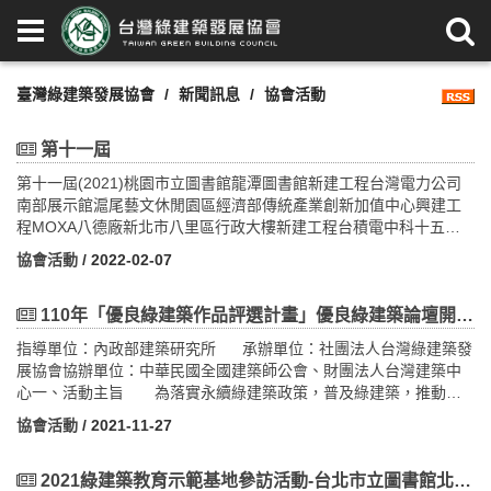
臺灣綠建築發展協會
新聞訊息
協會活動
第十一屆
第十一屆(2021)桃園市立圖書館龍潭圖書館新建工程台灣電力公司
南部展示館滬尾藝文休閒園區經濟部傳統產業創新加值中心興建工
程MOXA八德廠新北市八里區行政大樓新建工程台積電中科十五廠
五期OFFICE棟新建工程土城醫院興建營運暨移轉（BOT）新建工程
協會活動
/ 2022-02-07
IKEA桃園店桃園市中路二號社會住宅臺北市松山區健康社會住宅2區
印象天裔
110年「優良綠建築作品評選計畫」優良綠建築論壇開放報名囉！
指導單位：內政部建築研究所 承辦單位：社團法人台灣綠建築發
展協會協辦單位：中華民國全國建築師公會、財團法人台灣建築中
心一、活動主旨 為落實永續綠建築政策，普及綠建築，推動綠
建築設計，激發鼓勵綠建築創新設計並擴大表揚獎勵優良綠建築之
協會活動
/ 2021-11-27
設計建築師及起造人，內政部自92年起賡續辦理10屆優良綠建築甄
選活動，計有優良綠建築得獎作品106件。本（110）年度依據內政
部修正發布之「優良綠建築作品評選獎勵作業要點」辦理第11屆優
2021綠建築教育示範基地參訪活動-台北市立圖書館北投分館暨周邊導覽(共三場次，11/25起報名)