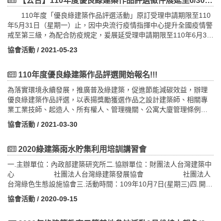
【公告】110年度優良綠建築作品評選徵件展延至6/30（三）下午5整
30min10：1011：50綠建築評估系統-水資源及水循環系統設計李孟
(3人一間)；每人$10,600元(4人一間)；單人住宿每人$13,900元(單
110年度「優良綠建築作品評選活動」原訂受理申請期限至110
杰教授100min11：5013：00中午用餐13：0014：40綠建築評估系
人住宿需視當團房間數量安排) (嘉義高鐵站集合出發)※12月30日~
年5月31日（星期一）止，因中央流行疫情指揮中心提升全國疫情警
統-室內環境健康綠建材陳振誠副教授100min14：4014：50休息時
元月1日活動費用每人加500元(費用包含: 7~9人座小巴.兩晚住宿(2
戒至第三級，為配合防疫規定，爰展延受理申請期限至110年6月30
間14：5016：30綠建築評估系統-綠建築設計導覽解說技巧陳海曙
大床-一晚和式房，一晚洋式房).七餐含部落特色餐.烘豆體驗.部落導
日（星期三）止。※詳細資訊請參照附件「優良綠建築評選計畫徵
副教授100min結束 綠建築示範基地暨低碳觀光綠建築知性之旅
覽.專業領隊.旅行業責任險等) (※高鐵車票請自理)※秘密遊民宿(2大
協會活動
/ 2021-05-23
件延期函文」。
導覽解說人員培訓課程（第二天）日期/地點課程內容時間講師備註
床-和式房)※慕噶納娜民宿(2大床-洋式房) 四、樟之細路-鳴鳳古
110年10月20日（星期三）第一場(第二天)110年10月27日（星期
道‧蓬萊護魚生態步道一日遊(請點我)(2021-10-22週五)活動費用：
110年度優良綠建築作品評選開始報名!!!
三）第二場(第二天)09：3010：00報到10：0012：00生態講座系
每人$2,600元
列-我在阿里山：一趟鐵道與原鄉的生態旅程劉瓊如教授120min12：
(費用包含: 中型遊覽車資、古道導覽&在地小點、午餐、下午茶、
為落實環境永續發展，推廣普及綠建築，促進節能減碳效益，辦理
0013：00中午用餐13：0013：50綠建築設計理念及實踐案例分享-
專業領隊、旅行業責任險等)五、走入雲霧畫境～大雪山森態之旅三
優良綠建築作品評選，以表揚獎勵獲選作品之設計建築師、相關專
沙崙智慧綠能循環住宅園區(10/20第一場)陳紀融設計師50min綠建
日遊(請點我)(2021-10-24週日出發)活動費用：每人$8,600元(小木
業工業技師、起造人、所有權人、管理機關、公寓大廈管理條例規
築設計理念及實踐案例分享-沙崙智慧綠能科學城聯合研究中心&綠
屋2人1間一大一小床)；$8,200元(小木屋3人1間一大一小床)；每人
定之管理委員會或管理負責人，進而激發全民對綠建築之重視。內
協會活動
/ 2021-03-30
能科技示範場域(10/27第二場)陳伯誠監造主任13：5014：00休息時
$8,200元 (大雪山賓館2人一間 -1大床或2小床)；單人住宿每人
政部建築研究所委託本會辦理評選活動，依據內政部108年2月27日
間14：0014：50台積電智慧綠建築經驗分享鍾振武部經理
$10,600元(大雪山賓館)
修正發布之「優良綠建築作品評選獎勵作業要點」辦理。
50min14：5015：00休息時間15：0015：50優良綠建築案例群創
※備註:每一梯次房間數：小木屋4間，大雪山賓館4間，將以報名及
2020綠建築雨水貯集利用培訓講習會
光電股份有限公司B廠區生態社區蘇文弘技術經理50min結束
繳費順序安排住宿房型。(費用包含:中型遊覽車資.大雪山莊小木屋
一、 參選案件之申請人(以下簡稱申請人)應符合下列資格之一，並
一.主辦單位：內政部建築研究所二.協辦單位：財團法人台灣建築中
或大雪山賓館套房.七餐.門票.領團導覽費.旅行責任險等)六、阿里山.
得共同具名申請： (一) 建築物起造人、所有權人、管理機關、
心 社團法人台灣綠建築發展協會 社團法人
塔塔加.八通關古道經典三日遊(嘉義高鐵出發) (請點我)(2021-10-28
公寓大廈管理條例規定之管理委員會或管理負責人。 (二) 建築
台灣綠色生態設施協會三.活動時間：109年10月7日(星期三)四.開課
週日出發)活動費用：(平日)：每人$12,900元 (2人住1間四人房)；
物之設計建築師或相關專業工業技師。二、 申請參選優良綠建築作
時間及地點： 北部：109年10月7日（星期三）於大坪林聯合
每人$11,900元(3人住1間四人房)；每人$10,900元(4人住1間四人
品之建築物應為評選活動受理申請期限截止前，取得銅級以上綠建
協會活動
/ 2020-09-15
開發大樓15樓國際會議廳舉辦。 新北市新店區北新路3段200號15樓
房)(旺日)：每人$13,500元 (2人住1間四人房)；每人$12,500元(3人
築標章，且仍在有效期限內之建築物。三、 申請人應檢具申請書及
五.邀請對象： 1.政府都市計畫、建管、水利、工務等相關單位
住1間四人房)；每人$11,500元(4人住1間四人房)※平日-達谷蘭溫泉
下列相關文件，按序編頁，裝訂成冊並製作光碟，一式三份，