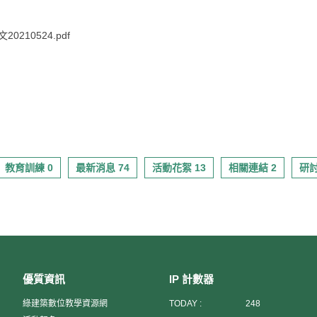
10524.pdf
教育訓練 0
最新消息 74
活動花絮 13
相關連結 2
研討
優質資訊
IP 計數器
綠建築數位教學資源網
TODAY :
248