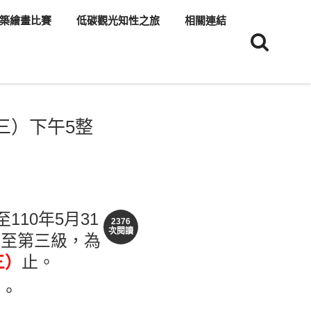
築繪畫比賽
低碳觀光知性之旅
相關連結
三）下午5整
10年5月31
2376
次閱讀
戒至第三級，為
三）
止。
」。