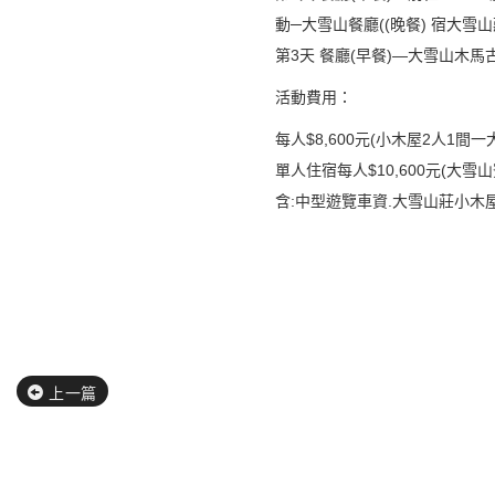
動─大雪山餐廳((晚餐) 宿大
第3天 餐廳(早餐)—大雪山木
活動費用：
每人$8,600元(小木屋2人1間一
單人住宿每人$10,600元(
含:中型遊覽車資.大雪山莊小木屋
上一篇