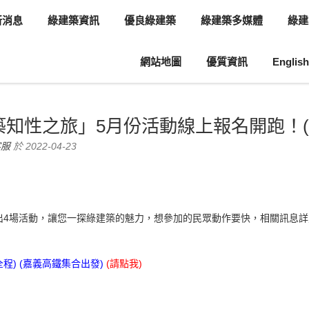
新消息
綠建築資訊
優良綠建築
綠建築多媒體
綠建
網站地圖
優質資訊
English
息
協會活動
知性之旅」5月份活動線上報名開跑！(
客服
於 2022-04-23
出4場活動，讓您一探綠建築的魅力，想參加的民眾動作要快，相關訊息
全程) (嘉義高鐵集合出發)
(
請點我
)