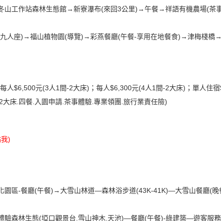
冬山工作站森林生態館→新寮瀑布(來回3公里)→午餐→祥語有機農場(茶
搭九人座)→福山植物園(導覽)→彩燕餐廳(午餐-享用在地餐食)→津梅棧
)；每人$6,500元(3人1間-2大床)；每人$6,300元(4人1間-2大床)；單人住
2大床.四餐.入園申請.茶事體驗.專業領團.旅行業責任險)
點我
)
園區-餐廳(午餐)→大雪山林道—森林浴步道(43K-41K)—大雪山餐廳
49K體驗森林生態(埡口觀景台.雪山神木.天池)—餐廳(午餐)-綠建築—遊