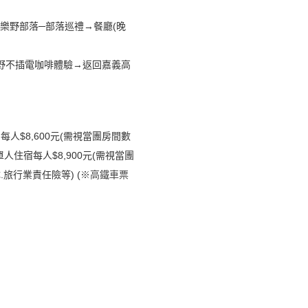
→樂野部落─部落巡禮→餐廳(晚
→樂野不插電咖啡體驗→返回嘉義高
住宿每人$8,600元(需視當團房間數
；單人住宿每人$8,900元(需視當團
.旅行業責任險等) (※
高鐵車票