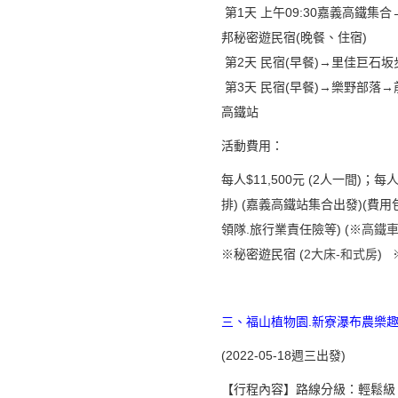
第
1天 上午09:30嘉義高鐵集
邦秘密遊民宿(晚餐、住宿)
第2天 民宿(早餐)→里佳巨石坂
第3天 民宿(早餐)→樂野部落→
高鐵站
活動費用：
每人$11,500元 (2人一間)；
排) (嘉義高鐵站集合出發)(費用
領隊.旅行業責任險等) (※
高鐵
※秘密遊民宿 (
2大床-和式房
) 
三、福山植物園.新寮瀑布農樂
(2022-05-18週三出發)
【行程內容】
路線分級：輕鬆級