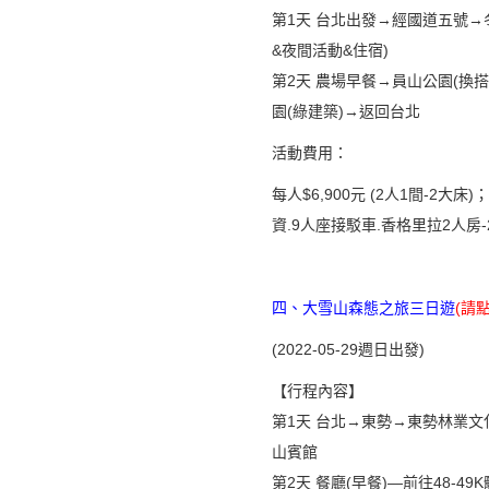
第1天 台北出發→經國道五號→
&夜間活動&住宿)
第2天 農場早餐→員山公園(換
園(綠建築)→返回台北
活動費用：
每人$6,900元 (2人1間-2大床
資.9人座接駁車.香格里拉2人房-
四、大雪山森態之旅三日遊
(
請
(2022-05-29週日出發)
【行程內容】
第1天 台北→東勢→東勢林業文化
山賓館
第2天 餐廳(早餐)—前往48-