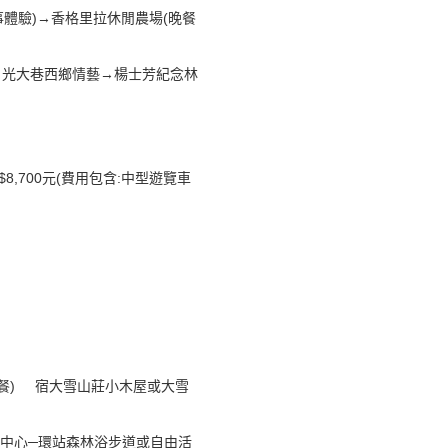
事體驗)→香格里拉休閒農場(晚餐
橋→光大巷西鄉情藝→楊士芳紀念林
宿$8,700元(費用包含:中型遊覽車
(晚餐) 宿大雪山莊小木屋或大雪
客服務中心─環站森林浴步道或自由活