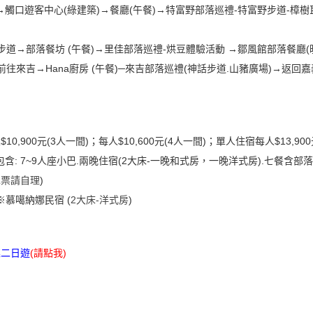
合→觸口遊客中心(綠建築)→餐廳(午餐)→特富野部落巡禮-特富野步道-樟樹
步道→部落餐坊 (午餐)→里佳部落巡禮-烘豆體驗活動 →鄒風館部落餐廳(
前往來吉→Hana廚房 (午餐)─來吉部落巡禮(神話步道.山豬廣場)→返回嘉
每人$10,900元(3人一間)；每人$10,600元(4人一間)；單人住宿每人$13
包含: 7~9人座小巴.兩晚住宿(2大床-一晚和式房，一晚洋式房).七餐含部
車票請自理
)
※慕噶納娜民宿 (
2大床-洋式房
)
趣二日遊
(
請點我
)