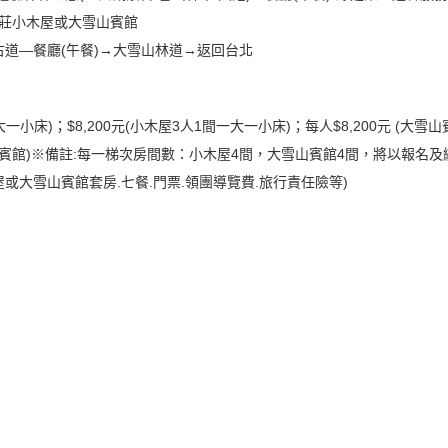
雪山莊小木屋或大雪山賓館
馬古道—餐廳(午餐)→大雪山林道→返回台北
大一小床)；$8,200元(小木屋3人1間一大一小床)；每人$8,200元 (大雪
大雪山賓館)※備註:每一梯次房間數：小木屋4間，大雪山賓館4間，將以報名
或大雪山賓館套房.七餐.門票.領團導覽費.旅行責任險等)