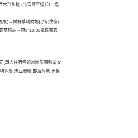
巨木群步道 (特富野至達邦)→達
晚餐)→樂野慕噶納娜民宿(住宿)
義高鐵站－預計18:30抵達嘉義
,900元(單人住宿需視當團房間數量安
落特色餐.烘豆體驗.部落導覽.專業