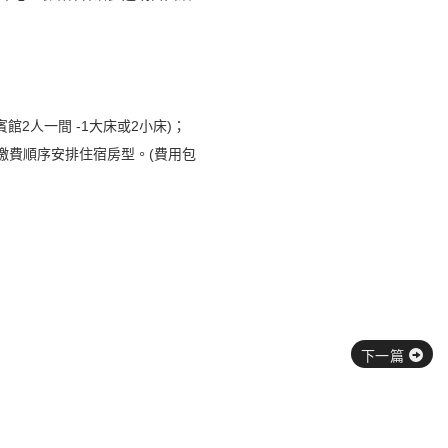
山賓館2人一間 -1大床或2小床)；
及繳費順序安排住宿房型。(費用包
下一篇