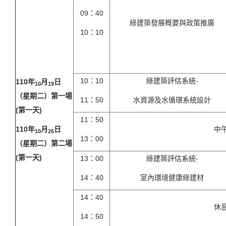
09：40
綠建築發展概要與政策推廣
10：10
10：10
綠建築評估系統-
110
年
月
日
10
19
（星期二）第一場
11：50
水資源及水循環系統設計
(第一天)
11：50
110
年
月
日
中
10
26
13：00
（星期二）第二場
(第一天)
13：00
綠建築評估系統-
14：40
室內環境健康綠建材
14：40
休
14：50