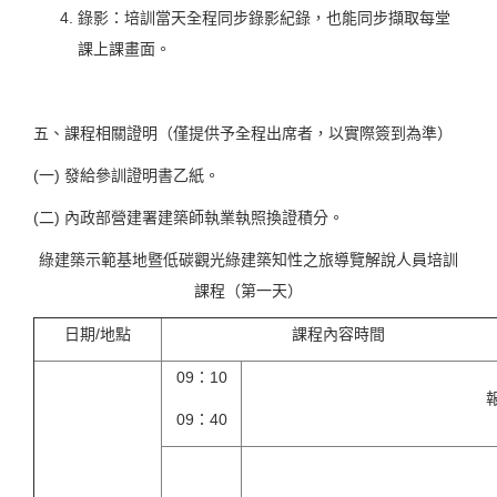
錄影：培訓當天全程同步錄影紀錄，也能同步擷取每堂
課上課畫面。
五、課程相關證明（僅提供予全程出席者，以實際簽到為準）
(一) 發給參訓證明書乙紙。
(二) 內政部營建署建築師執業執照換證積分。
綠建築示範基地暨低碳觀光綠建築知性之旅導覽解說人員培訓
課程（第一天）
日期/地點
課程內容時間
09：10
09：40