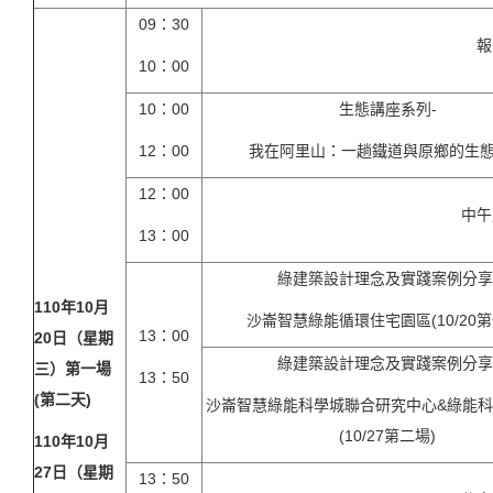
09：30
報
10：00
10：00
生態講座系列-
12：00
我在阿里山：一趟鐵道與原鄉的生
12：00
中午
13：00
綠建築設計理念及實踐案例分享
110
年10月
沙崙智慧綠能循環住宅園區(10/20第
13：00
20日（星期
綠建築設計理念及實踐案例分享
三）第一場
13：50
(第二天)
沙崙智慧綠能科學城聯合研究中心&綠能
(10/27第二場)
110
年10月
27日（星期
13：50