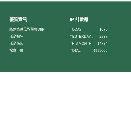
學、成功大學綠色魔法學校、
高雄世運主場館，執行單位將
預先製作相關解說資料，於參
訪前發送給參與學員，於參訪
優質資訊
IP 計數器
前進行15分鐘之書面解說，建
綠建築數位教學資源網
TODAY :
1070
立基礎概念，後續則進行1小時
45分的現場導覽活動。 九月
活動報名
YESTERDAY :
2237
份場次時間表： 第1場
活動花絮
THIS MONTH :
14784
104/09/08（星期二）13：50，
檔案下載
TOTAL :
4999006
台達電子台北總處瑞光大樓集
合。 地點：台達電子台北總處
瑞光大樓 地址：台北市內湖區
瑞光路186號 －－－－－－－
－－－－－－－－－－－－－
第2場104/09/11（星期五）
09：20，捷運淡水站1號出口集
合出發。 地點：淡海污水處理
廠 地址：新北市淡水區沙崙里
濱海路三段601號 －－－－－
－－－－－－－－－－－－－
－－ 第3場104/09/11（星期
五）13：50，圖書館地下一樓
視聽室集合。 地點：臺北市立