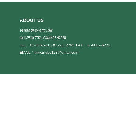
個入圍作品，其中包括台灣綠
學、成功大學綠色魔法學校、
建築發展協會推薦由黃文彬建
高雄世運主場館，執行單位將
築師所設計的大坑國小。最終
預先製作相關解說資料，於參
首獎是由紐西蘭Te Mirumiru兒
訪前發送給參與學員，於參訪
ABOUT US
童照護中心所奪得。 圖一.黃文
前進行15分鐘之書面解說，建
台灣綠建築發展協會
彬建築師得獎照片 「商業
立基礎概念，後續則進行1小時
永續領導獎Business
45分的現場導覽活動。 七月份
新北市新店區民權路95號3樓
Leadership in Sustainability」
場次時間表： 第1場
TEL：02-8667-6111#2791~2795
FAX：02-8667-6222
入圍的公司都立志讓永續發展
104/07/17（星期五）09：50，
EMAIL：taiwangbc123@gmail.com
是一個長期的商業機會，無論
成功大學綠色魔法學校集合。
是在內部運作或產品服務上，
地點：成功大學綠色魔法學
均能夠提供具有競爭力的優
校 地址：台南市大學路一
勢。評審團從55個卓越的團隊
號(成功大學力行校區前鋒小東
中挑選出7個入圍團隊，最終首
路口) －－－－－ －－－－
獎是由新加坡的City
－ －－－－－ －－－－－ 第2
Developments Limited、印度
場104/07/17（星期五）13：
的ITC Limited-Hotels
50，成功大學綠色魔法學校集
Division、及新加坡的Keppel
合。 地點：成功大學綠色
Land Limited等三個公司團隊所
魔法學校 地址：台南市大
奪得。 圖二.所有入圍者得獎照
學路一號(成功大學力行校區前
片
鋒小東路口) 地址：台北市
大安區新生南路三段30號 －－
－－－ －－－－－ －－－－