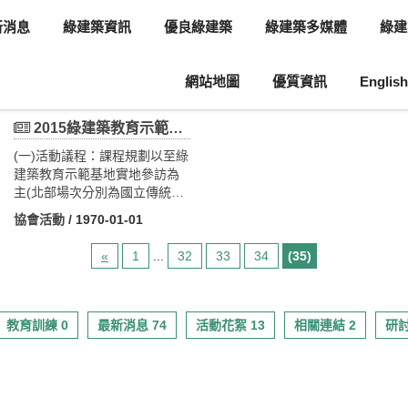
新消息
綠建築資訊
優良綠建築
綠建築多媒體
綠建
網站地圖
優質資訊
English
2015綠建築教育示範基地 9月份活動
(一)活動議程：課程規劃以至綠
建築教育示範基地實地參訪為
主(北部場次分別為國立傳統藝
術中心住宿區、公務人力發展
協會活動
/ 1970-01-01
中心、台北市圖書館北投分
館、淡海污水處理場、新北市
«
1
...
32
33
34
(35)
林口區頭湖國民小學、台積電
十二廠四期辦公大樓、3M
Taiwan CTC Building、台達電
子台北總處瑞光大樓、台達電
教育訓練 0
最新消息 74
活動花絮 13
相關連結 2
研討
子桃園三廠九處；中部為台中
市北屯區大坑國民小學；南部
為台達電子工業股份有限公司
台南分公司二期、南科實驗中