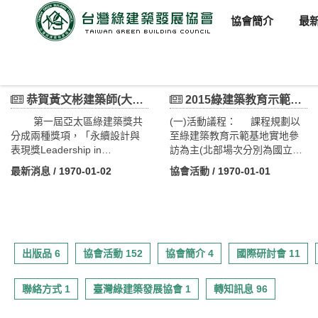
協會簡介
最
臺灣綠建築發展協會
新聞訊息
恭賀黃文彬建築師(大坑國小)獲得APN亞太區域網路綠建築獎-永續設計與表現獎Leadership in Sustainable Design and Performance
2015綠建築教育示範基地參訪活動線上報名(06/25日起)
第一屆亞太區綠建築獎共
(一)活動議程： 課程規劃以
分成兩種獎項，「永續設計與
至綠建築教育示範基地實地參
表現獎Leadership in
訪為主(北部場次分別為國立傳
Sustainable Design and
統藝術中心住宿區、公務人力
最新消息
/ 1970-01-02
協會活動
/ 1970-01-01
Performance」與「商業永續領
發展中心、台北市圖書館北投
導獎Business Leadership in
分館、淡海污水處理場、新北
Sustainability」。 「永續
市林口區頭湖國民小學、台積
設計與表現獎Leadership in
電十二廠四期辦公大樓、3M
sustainable design and
Taiwan CTC Building、台達電
Performance」的入圍作品除了
子台北總處瑞光大樓、台達電
出版品 6
協會活動 152
協會簡介 4
國際研討會 11
節能與環境設計思維外，其建
子桃園三廠九處；中部為台中
築物使用過程的表現更需能夠
市北屯區大坑國民小學；南部
聯絡方式 1
臺灣綠建築發展協會 1
轉知訊息 96
呈現出綠建築設計精神。評審
為台達電子工業股份有限公司
團從57個卓越的設計案挑選出8
台南分公司二期、南科實驗中