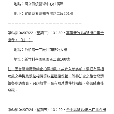
地點：國立傳統藝術中心住宿區
地址：宜蘭縣五結鄉五濱路二段201號
－－－－－ －－－－－ －－－－－ －－－－－
第5場104/07/22（星期三）13：30，
高鐵新竹站4號出口集合
出發。（註一）
地點：台積電十二廠四期辦公大樓
地址：新竹科學園區園區二路168號
註：因台積電廠房禁止拍照攝影，故進入參訪前，需把有照相
功能之手機及數位相機等放至櫃檯保管，等參訪完之後會發還
給各參訪貴賓。另須放置一張有照片證件於櫃檯，參訪結束後
發還。
－－－－－ －－－－－ －－－－－ －－－－－
第6場104/07/24（星期五）13：20，
台中高鐵站4B出口集合出