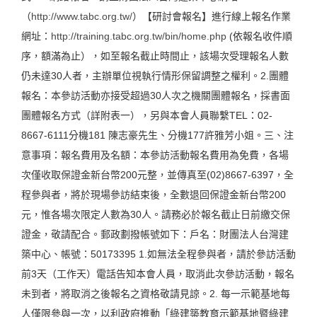
（
http://www.tabc.org.tw/
）【研討會報名】進行線上報名作業
網址：
http://training.tabc.org.tw/bin/home.php
(依報名收件順
序，額滿為止），如至報名截止時間止，該場次受理報名人數
仍未達30人者，主辦單位視執行情形保留調整之權利。2.團體
報名：本參訪活動亦接受超過30人次之機關團體報名，採書面
團體報名方式（詳附表一），另與本會人員聯繫TEL：02-
8667-6111分機181 陳志豪先生、分機177許雅芳小姐。三、注
意事項：報名費用及名額：本參訪活動報名費用為免費，各場
次僅收取保證金新台幣200元整，並傳真至(02)8667-6397，全
程參與者，將於現場參訪結束後，全數退回保證金新台幣200
元，惟各場次限定人數為30人。請務必於報名截止日前繳交保
證金，敬請配合。郵政劃撥帳號如下：戶名：財團法人台灣建
築中心、帳號：50173395 1.如無法全程參與者，請於參訪活動
前3天（工作天）電話告知本會人員，取消此次參訪活動，報名
未到者，將取消之後報名之資格敬請見諒。2. 每一示範基地每
人僅限參與一次，以利政府推動「綠建築教育示範基地暨綠建