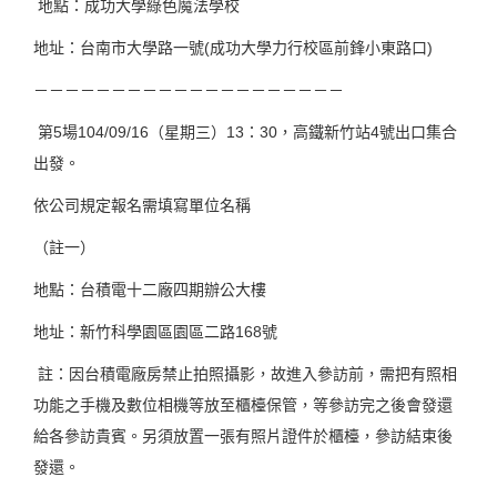
地點：成功大學綠色魔法學校
地址：台南市大學路一號(成功大學力行校區前鋒小東路口)
－－－－－－－－－－－－－－－－－－－－
第5場104/09/16（星期三）13：30，高鐵新竹站4號出口集合
出發。
依公司規定報名需填寫單位名稱
（註一）
地點：台積電十二廠四期辦公大樓
地址：新竹科學園區園區二路168號
註：因台積電廠房禁止拍照攝影，故進入參訪前，需把有照相
功能之手機及數位相機等放至櫃檯保管，等參訪完之後會發還
給各參訪貴賓。另須放置一張有照片證件於櫃檯，參訪結束後
發還。