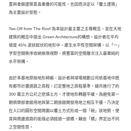
置與會館建築垂直重疊的可能性，也因而決定以「覆土建築」
為主要設計型態。
Tee-Off from The Roof 為本設計最主要之主導概念，並在大地
建築的概念中提出 Green Architecture的構想。設計者在平均
坡度 45% 波狀起伏的地形中，產生水平性空間架構，以「一」
字型空間秩序收納無限視野，將豐富的空間層次注入最單純的
水平架構。
由於本基地原始地形崎嶇，設計者與球場規劃公司依基地中既
有都市計畫道路之高程，訂定整地之高程基準，總共進行了約
300 萬立方公尺之挖填土方，才使地形轉趨平緩。為避免第一
期俱樂部會館用地與第二期旅館開發用地之相互干擾，乃決定
在入口的圓形空間周圍以覆土方式形成一個「碗」狀地勢，使
其與周邊道路的銜接必須經過一道橋，藉由「橋」界定出不同
之空間性質。