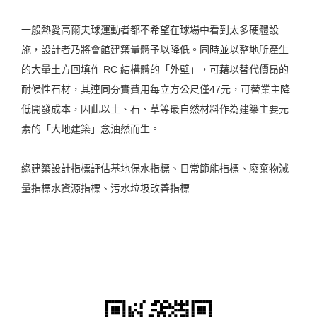
一般熱愛高爾夫球運動者都不希望在球場中看到太多硬體設
施，設計者乃將會館建築量體予以降低。同時並以整地所產生
的大量土方回填作 RC 結構體的「外壁」，可藉以替代價昂的
耐候性石材，其連同夯實費用每立方公尺僅47元，可替業主降
低開發成本，因此以土、石、草等最自然材料作為建築主要元
素的「大地建築」念油然而生。
綠建築設計指標評估基地保水指標、日常節能指標、廢棄物減
量指標水資源指標、污水垃圾改善指標