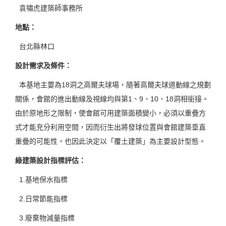
袁嘯虎建築師事務所
地點
：
台北縣林口
設計需求及條件
：
本基地主要為18洞之高爾夫球場，隨著高爾夫球道動線之規劃
關係，會館的進出動線及視線均與第1、9、10、18洞相銜接。
由於原地形之限制，使會館可用建築面積變小，必須以重疊方
式才能充分利用空間，因而衍生出將發球位置與會館建築垂直
重疊的可能性，也因此決定以「覆土建築」為主要設計型態。
綠建築設計指標評估
：
1.基地保水指標
2.日常節能指標
3.廢棄物減量指標