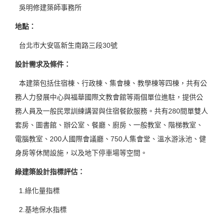
吳明修建築師事務所
地點
：
台北市大安區新生南路
三段30號
設計需求及條件
：
本建築包括住宿棟、行政棟、集會棟、教學棟等四棟，共有公
務人力發展中心與福華國際文教會館等兩個單位進駐，提供公
務人員及一般民眾訓練講習與住宿餐飲服務。共有280間單雙人
套房、圖書館、辦公室、餐廳、廚房、一般教室、階梯教室、
電腦教室、200人國際會議廳、750人集會堂、溫水游泳池、健
身房等休閒設施，以及地下停車場等空間。
綠建築設計指標評估
：
1.綠化量指標
2.基地保水指標