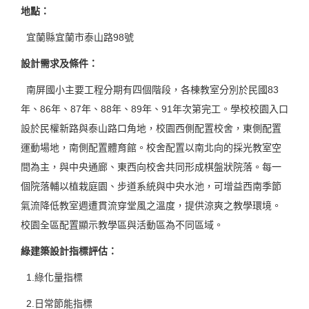
地點
：
宜蘭縣宜蘭市泰山路98號
設計需求及條件
：
南屏國小主要工程分期有四個階段，各棟教室分別於民國83
年、86年、87年、88年、89年、91年次第完工。學校校園入口
設於民權新路與泰山路口角地，校園西側配置校舍，東側配置
運動場地，南側配置體育館。校舍配置以南北向的採光教室空
間為主，與中央通廊、東西向校舍共同形成棋盤狀院落。每一
個院落輔以植栽庭園、步道系統與中央水池，可增益西南季節
氣流降低教室週遭貫流穿堂風之溫度，提供涼爽之教學環境。
校園全區配置顯示教學區與活動區為不同區域。
綠建築設計指標評估
：
1.綠化量指標
2.日常節能指標