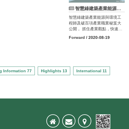
開始報名囉！ 此次研習營定於
主辦單位：社團法人中國工程
臺灣今年囊括第一的5項關鍵
2020/09/04(五)舉辦， 參訪的
師學會
智慧綠建築產業能源與環境工程師及破百項產業職業秘笈大公開
議題中，涵蓋了聯合國永續發
作品有： 「基隆東岸廣場」、
協辦單位：國立成功大學電機
展目標（SDGs），不僅表現出
智慧綠建築產業能源與環境工
「新美齊Jade12」、「松山區
工程學系、社團法人台灣綠建
臺灣積極接軌國際的決心，更
程師及破百項產業職業秘笈大
健康公共住宅」、「青田青」
築發展協會、經濟部水利署、
呈現出臺灣政府與諸多社會創
公開， 抓住產業觀點，快速了
以及「台灣YKK華可貴展示中
臺灣智駕測試實驗室
新團隊近年積極倡議
解職業内涵!
心」...等 歡迎對台灣建築美學
承辦單位：中國工程師學會得
Forward
/ 2020-08-19
#TaiwanCanHelp的亮眼成
認同及關切的人士一起享受品
獎人聯誼委員會
果。 這項企業永續的評比對
建築的樂趣！ 報名詳細資訊與
象包括：臺灣、日本、中國、
參訪個案，請參考線上報名表~
09：45 臺南高鐵站2號出口集
香港、印度、新加坡、馬來西
線上報名表單：
合
亞、泰國、韓國、澳洲等10國
https://forms.gle/Jg51wiZKTMYkT5977
10：00-11：30 參訪實驗室及
前10大企業的網站公開永續資
聽取簡報試乘成大自駕車
g Information 77
Highlights 13
International 11
訊。本報告已經被眾多國內、
Ej29
11：30~13:00 車程及用餐（車
外永續機構列為最重要的參考
上用餐）
數據，且獲得資誠永續發展服
13：00~15：00 衛武營國家藝
務股份有限公司與台灣永續能
術文化中心（含導覽100分鐘）
源研究基金會（TAISE）的大力
參觀動線：音樂廳主入口集合--
支持，將於今年3月26日
>音樂廳觀眾席 --> 歌劇院觀眾
【2021 第七屆台灣永續報告分
席-->榕樹廣場-->東入口大廳-->
析發表會】正式發表。
三樓樹冠大廳(東)-->時光迴廊--
【2021第七屆台灣永續報告分
>三樓樹冠大廳(西) -->結束導覽
析發表會】實體論壇邀請國內
※邀請瀚亞國際設計 黃士恭協