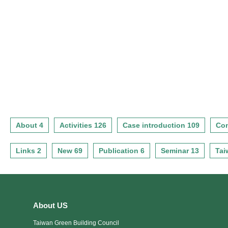
四梯次 台北 行程開始報名囉！
四梯次 台北 行程開始報名囉！
進的工程施作趨勢。 透過參
此次研習營定於
此次研習營定於
與技術發表會，會員皆能獲得
2020/10/30(五)舉辦，參訪的作
2020/10/30(五)舉辦，參訪的作
最新的技術與研發資訊，並進
品有： 「新北投車站 」、「 曉
品有： 「新北投車站 」、「 曉
一步得知如何評估產品的選
陽明 」、「 超·站 S」、「捷運
陽明 」、「 超·站 S」、「捷運
擇。2021年第一場發表會時
松山機場站公共藝術」 、「捷
松山機場站公共藝術」 、「捷
間：2021年5月14日（週五）
運松山機場站公共藝術」 以及
運松山機場站公共藝術」 以及
16:30~19:00地點：劉培森建築
「 台 灣 YKK華可貴展示中心
「 台 灣 YKK華可貴展示中心
師事務所演講廳(台北市民生東
華可貴展示中心 」...等 每個 作
華可貴展示中心 」...等 每個 作
路四段54號11樓之1)費用：免
品 都邀請到建築師親自導覽 ，
品 都邀請到建築師親自導覽 ，
費入場報名：為配合政府防疫
歡迎對台灣建築美學認同及關
歡迎對台灣建築美學認同及關
敬請填寫報名表單登記
切的人士一 起享受品建築的樂
切的人士一 起享受品建築的樂
https://forms.gle/8uzPeeJbyn8n3UzE6
趣！ 報名詳細資訊與參訪個
趣！ 報名詳細資訊與參訪個
詳細資訊及議程請下載附件觀
About 4
Activities 126
Case introduction 109
Con
案，請考線上表 ~ 線上報名表
案，請考線上表 ~ 線上報名表
看
單： https://lihi1.cc/fmfdS
單： https://lihi1.cc/fmfdS
Links 2
New 69
Publication 6
Seminar 13
Tai
About US
Taiwan Green Building Council