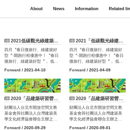
About
News
Information
Related li
2021低碳觀光綠建築知性之旅4月份活動線上報名！(即日起)
2021「低碳觀光綠建築知性之旅」4月份活動線上報名！(即日起)
四月〝春日微旅行、綠建築好
四月〝春日微旅行、綠建築好
型〞-開跑行程優惠中！〝春日
型〞-開跑行程優惠中！〝春日
微旅行、綠建築好型〞， 低碳
微旅行、綠建築好型〞， 低碳
綠建築微旅行本年度正式開
綠建築微旅行本年度正式開
Forward
/ 2021-04-10
Forward
/ 2021-04-09
跑，四月份強力推出4場活動，
跑，四月份強力推出4場活動，
讓您一探綠建築的魅力，想參
讓您一探綠建築的魅力，想參
加的民眾動作要快，相關訊息
加的民眾動作要快，相關訊息
詳見活動網頁，歡迎各界踴躍
詳見活動網頁，歡迎各界踴躍
參加！。一、特富野古道
參加！。一、特富野古道
2020「品建築研習營」第三梯次開始報名囉！
2020「品建築研習營」第二梯次開始報名囉！
mimiyo(全程)嘉義高鐵出發(請
mimiyo(全程)嘉義高鐵出發(請
財團法人台北市開放空間文教
財團法人台北市開放空間文教
點我)(2021-04-18週日出發)活
點我)(2021-04-18週日出發)活
基金會與社團法人台灣建築美
基金會與社團法人台灣建築美
動費用：
動費用：
學文化經濟協會聯合主辦之
學文化經濟協會聯合主辦之
(平日) 每人$6,900元 (嘉義高鐵
(平日) 每人$6,900元 (嘉義高鐵
2020「品建築美學研習營」第
2020「品建築美學研習營」第
站集合出發)；單人住宿每人
站集合出發)；單人住宿每人
Forward
/ 2020-09-29
Forward
/ 2020-09-01