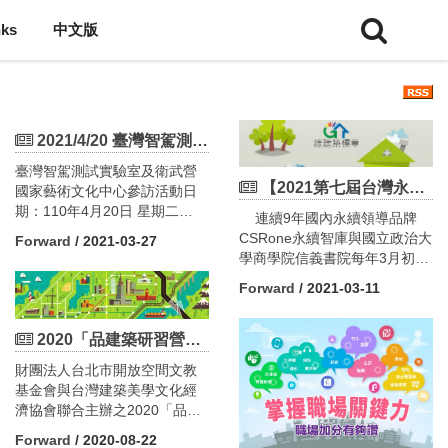
nks
中文版
2021/4/20 臺灣智駕測試實驗室及衛武營國家藝術文化中心參訪
臺灣智駕測試實驗室及衛武營
【2021第七屆台灣永續報告分析發表會】
國家藝術文化中心參訪活動日
期：110年4月20日 星期二
連續9年國內永續領導品牌
集合地點：上午9點45分，臺南
CSRone永續智庫與國立政治大
Forward
/ 2021-03-27
高鐵站2號出口（*逾時不候）
學商學院信義書院每年3月初春
活動人數：40人（額滿即止；
時節，皆會出版重量級企業永
Forward
/ 2021-03-11
未滿20人將取消活動）
續分析專書《臺灣暨亞太永續
活動費用：
報告現況與趨勢》。今年研究
- 本學會有效會員/亞太或國際
團隊第3度比對涵蓋10個國家的
2020「品建築研習營」第一梯次北部行程開始報名囉！
工程師/團體會員員工 $600/人
亞太企業永續作為，結果發現
財團法人台北市開放空間文教
- 非本學會會員 $900/人
臺灣企業總攬5項關鍵永續議
基金會與台灣建築美學文化經
繳費方式：線上信用卡繳費
題，首度奪下冠軍。2020年亞
濟協會聯合主辦之2020「品建
http://www.cie.org.tw/Trade/Order
太企業永續溫度指數最新排行
築研習營」第一梯次北部行程
前3名為：臺灣、澳洲、韓國。
Forward
/ 2020-08-22