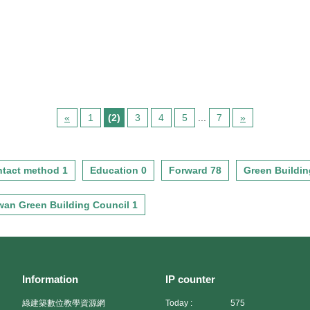
三梯次高雄行程開始報名囉！
二梯次台中行程開始報名
$8,300元(需視當團房間數量安
$8,300元(需視當團房間數量安
此次研習營定於2020/10/16(五)
囉！ 此次研習營定於
排)
排)
舉辦，參訪的作品有： 「鼎宇
2020/09/18(五)舉辦，參訪的作
(週六) 每人$7,200元 (嘉義高鐵
(週六) 每人$7,200元 (嘉義高鐵
森風景」、「金馬賓館當代美
品有：「仁美臻邸」、「台中
站集合出發)；單人住宿每人
站集合出發)；單人住宿每人
術館」、「遠雄THE ONE」以
火車站公共藝術」、「鴻根雅
$8,600元(需視當團房間數量安
$8,600元(需視當團房間數量安
及「舊振南漢餅文化館」...等
筑」、「台中大毅老爺行旅」
排)
排)
每個作品都邀請到建築師親自
以及「陸府植深館」...等每個作
(費用包含: 7~9人座小巴.住宿
(費用包含: 7~9人座小巴.住宿
導覽，歡迎對台灣建築美學認
品都邀請到建築師或設計師親
(2人一間-2大床).四餐.不插電咖
(2人一間-2大床).四餐.不插電咖
同及關切的人士一起享受品建
自導覽，歡迎對台灣建築美學
啡體驗.部落導覽.專業領隊.旅行
啡體驗.部落導覽.專業領隊.旅行
«
1
(2)
3
4
5
...
7
»
築的樂趣！ 報名詳細資訊與參
認同及關切的人士一起享受品
業責任險等) (※高鐵車票請自
業責任險等) (※高鐵車票請自
訪個案，請參考線上報名表~ 線
建築的樂趣！ 報名詳細資訊與
理) 二、走走瓦拉米•縱谷稻香
理)
上報名表單：
參訪個案，請參考線上報名表~
fun鬆趣(請點我)(2021-04-21週
https://lihi1.cc/1pMGb
線上報名表單：
三出發)活動費用：2人房:每人
二、走走瓦拉米•縱谷稻香fun鬆
tact method 1
Education 0
Forward 78
Green Buildin
https://forms.gle/9KuETimtvcjdX
$11,500元；4人房:每人
趣(請點我)(2021-04-21週三出
$10,800元 ，年滿65歲以上參
發)活動費用：2人房:每人
wan Green Building Council 1
加者每人減658元(可於報名繳
$11,500元；4人房:每人
費時扣除，當天請攜帶身分證
$10,800元 ，年滿65歲以上參
備查)
加者每人減658元(可於報名繳
(費用包含:火車票來回.遊覽車
費時扣除，當天請攜帶身分證
資.紐澳華溫泉山莊.池上日暉國
備查)
際渡假村.八餐(含特色餐及花東
(費用包含:火車票來回.遊覽車
Information
IP counter
特蔬便當).泥火山豆腐體驗.製
資.紐澳華溫泉山莊.池上日暉國
綠建築數位教學資源網
Today :
575
米體驗.自行車.步道導覽.領團導
際渡假村.八餐(含特色餐及花東