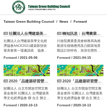
Taiwan Green Building Council
News
Forward
社團法人台灣建築美學文化經濟協會5/14(五) 16:30 建築新技術發表會
轉知訊息：台灣農業科技資源運籌管理學會辦理北中南區「原景再現 點亮台灣」景觀設計大賞暨原生植物推廣應用說明會
社團法人台灣建築美學文化經
行政院農業委員會林務局為推
濟協會AACE2021建築新技術
動原生植物應用及凸顯當地景
發表會第一場邀請函 協會今
觀設計的特色，加深生態性植
年將舉辦「建築新技術發表
栽在生態環境中扮演的角色。
Forward
/ 2021-05-06
Forward
/ 2021-04-15
會」，邀請多位建築業界先進
委託本學會辦理「原景再現 點
專業機構參與，針對最先進專
亮台灣」原生植物景觀設計大
業產品與工程技術，對本會的
賞，凝聚社會大眾對原生植物
會員做20分鐘PPT專題演講及
之認知與重視。
10分鐘的提問討論。 有鑑於
2020「品建築研習營」第四梯次開始報名囉！
2020「品建築研習營」第四梯次開始報名囉！
講座聽眾皆為國內建設建築領
財團法人 台北市開放空間文教
財團法人 台北市開放空間文教
域專業人士，具有深厚建築工
基金會與 社團法人 台灣建築美
基金會與 社團法人 台灣建築美
程涵養與經驗，演講將以深入
學文化經濟協會 聯 合主 辦之
學文化經濟協會 聯 合主 辦之
淺出的方式，解析專業的技術
2020「品建築 美學 研習營」第
2020「品建築 美學 研習營」第
與工法，與來賓分享當前最先
Forward
/ 2020-10-13
Forward
/ 2020-10-13