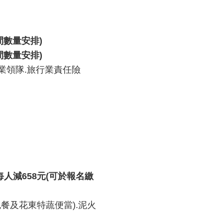
間數量安排
)
間數量安排
)
.專業領隊.旅行業責任險
每人減
658
元
(
可於報名繳
色餐及花東特蔬便當).泥火