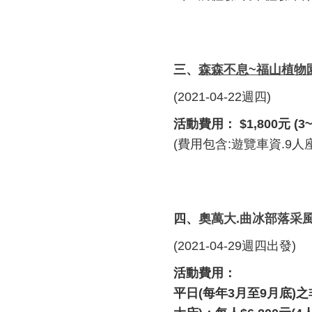
三、
森森不息~福山植物
(2021-04-22週四)
活動費用：
$1,800
元
(3
(費用包含:遊覽車資.9
四、
奧萬大
.
曲冰部落采
(2021-04-29週四出發)
活動費用：
平日
(
每年
3
月至
9
月底
)
之