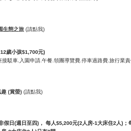
園生態之旅
(請點我)
~12
歲小孩
$1,700
元
)
人座接駁車.入園申請.午餐.領團導覽費.停車過路費.旅行業責
風趣
(
賞螢
)
(請點我)
非假日
(
週日至四
)
，
每人
$5,200
元
(2
人房
-1
大床住
2
人
)
；