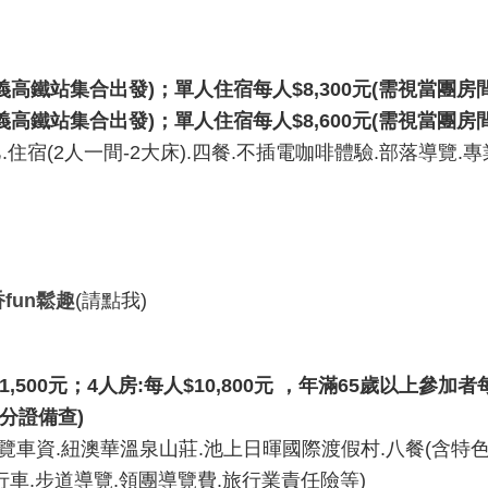
義高鐵站集合出發
)
；單人住宿每人
$8,300
元
(
需視當團房
義高鐵站集合出發
)
；單人住宿每人
$8,600
元
(
需視當團房
巴.住宿(2人一間-2大床).四餐.不插電咖啡體驗.部落導覽
香
fun
鬆趣
(請點我)
1,500
元；
4
人房
:
每人
$10,800
元
，年滿
65
歲以上參加者
分證備查
)
遊覽車資.紐澳華溫泉山莊.池上日暉國際渡假村.八餐(含特
行車.步道導覽.領團導覽費.旅行業責任險等)