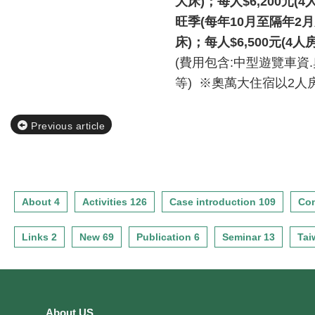
大床
)
；每人
$6,200
元
(4
旺季
(
每年
10
月至隔年
2
月
床
)
；每人
$6,500
元
(4
人
(費用包含:中型遊覽車資
等) ※奧萬大住宿以2人房
Previous article
About 4
Activities 126
Case introduction 109
Con
Links 2
New 69
Publication 6
Seminar 13
Tai
About US