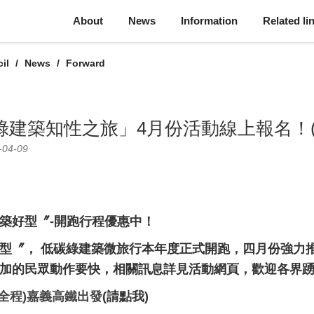
About
News
Information
Related li
il
News
Forward
光綠建築知性之旅」4月份活動線上報名！(
-04-09
築好型〞
-
開跑行程優惠中！
型〞，
低碳綠建築微旅行本年度正式開跑，四月份強力
加的民眾動作要快，相關訊息詳見活動網頁，歡迎各界
全程
)
嘉義高鐵出發
(請點我)