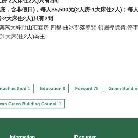
人房
-2
大床住
2
人
)
只有
2
間
底，含非假日
)
，每人
$5,500
元
(2
人房
-1
大床住
2
人
)
；每
房
-2
大床住
2
人
)
只有
2
間
.奧萬大綠野山莊套房.四餐.曲冰部落導覽.領團導覽費.停
1大床(住2人)為主
tact method 1
Education 0
Forward 78
Green Buildin
wan Green Building Council 1
Information
IP counter