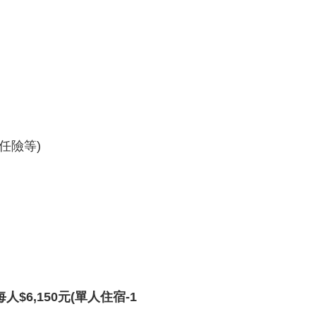
任險等)
每人
$6,150
元
(
單人住宿
-1