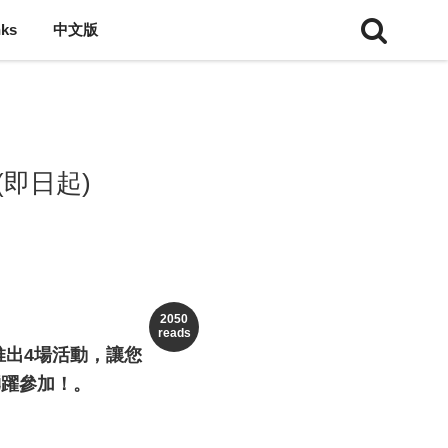
nks
中文版
即日起)
2050
reads
推出4場活動，讓您
踴躍參加！。