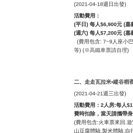
(2021-04-18週日出發)
活動費用：
(
平日
)
每人
$6,900
元
(
嘉
(
週六
)
每人
$7,200
元
(
嘉
(費用包含: 7~9人座小
等) (※
高鐵車票請自理
)
二、
走走瓦拉米
•
縱谷稻
(2021-04-21週三出發)
活動費用：
2
人房
:
每人
$1
費時扣除，當天請攜帶身
(費用包含:火車票來回.
山豆腐體驗.製米體驗.自