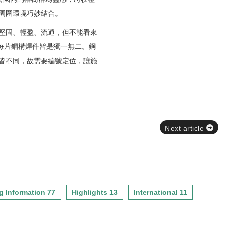
周圍環境巧妙結合。
堅固、輕盈、流通，但不能看來
每片鋼構焊件皆是獨一無二。鋼
皆不同，故需要編號定位，讓施
Next article
g Information 77
Highlights 13
International 11