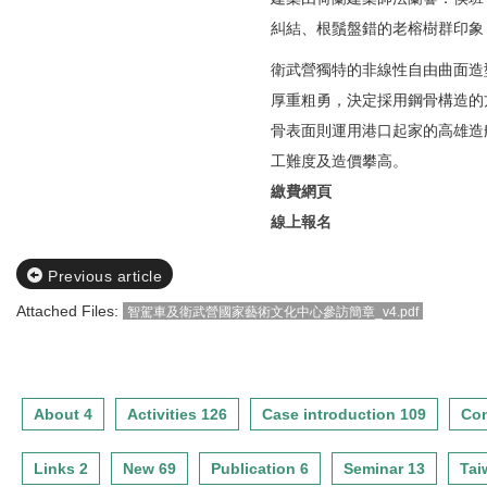
糾結、根鬚盤錯的老榕樹群印象
衛武營獨特的非線性自由曲面造
厚重粗勇，決定採用鋼骨構造的
骨表面則運用港口起家的高雄造
工難度及造價攀高。
繳費網頁
線上報名
Previous article
Attached Files:
智駕車及衛武營國家藝術文化中心參訪簡章_v4.pdf
About 4
Activities 126
Case introduction 109
Con
Links 2
New 69
Publication 6
Seminar 13
Tai