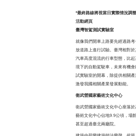
*最終路線將視當日實際情況調
活動網頁
臺灣智駕測試實驗室
就像我們開車上路要先經過路考
放道路上進行試驗。臺灣相對於
汽車高度混流的行車型態，比起
境下的自動駕駛車，未來有機會能
試實驗室的開幕，除提供相關產
激發我國相關產業發展動能。
衛武營國家藝術文化中心
衛武營國家藝術文化中心座落於
藝術文化中心佔地9.9公頃，場
甚至超過臺北兩廳院。
建築由荷蘭建築師法蘭韾．侯班（F