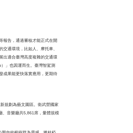
等報告，通過審核才能正式在開
的交通環境，比如人、摩托車、
展出適合臺灣高度複雜的交通環
ab）」也因運而生。臺灣智駕測
發成果能更快落實應用，更期待
重新規劃為藝文園區。衛武營國家
、音樂廳共5,861席，量體規模
都會公園內的榕樹群為靈感，將枝椏