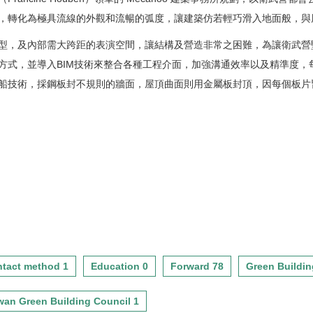
，轉化為極具流線的外觀和流暢的弧度，讓建築仿若輕巧滑入地面般，與
型，及內部需大跨距的表演空間，讓結構及營造非常之困難，為讓衛武營
方式，並導入BIM技術來整合各種工程介面，加強溝通效率以及精準度，
船技術，採鋼板封不規則的牆面，屋頂曲面則用金屬板封頂，因每個板片
tact method 1
Education 0
Forward 78
Green Buildin
wan Green Building Council 1