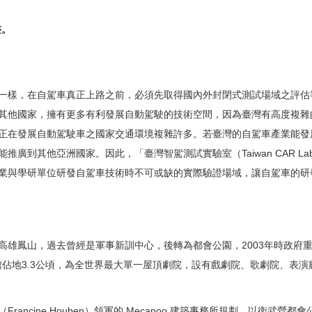
整。
一樣，在自駕車真正上路之前，必須先取得國內外封閉式測試場域之評估
其他國家，擁有更多有利發展自動駕駛的技術空間，因為臺灣有高度複雜
正在發展自動駕駛車之國家交通環境複雜許多。若臺灣的自駕車產業能發
推廣到其他亞洲國家。因此，「臺灣智駕測試實驗室（Taiwan CAR L
業與學研單位研發自駕車技術時不可或缺的實際驗證場域，讓自駕車的研
高雄鳳山，過去曾經是軍事新訓中心，後轉為都會公園，2003年時政府
館佔地3.3公頃，為全世界最大單一屋頂劇院，設有戲劇院、歌劇院、表演廳
rancine Houben）領軍的 Mecanoo 建築事務所規劃，以衛武營