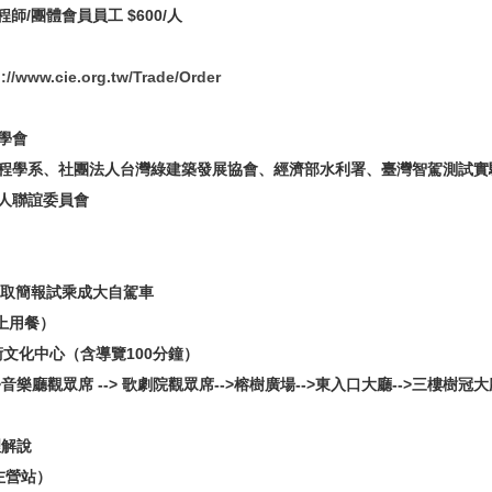
師/團體會員員工 $600/人
p://www.cie.org.tw/Trade/Order
學會
程學系、社團法人台灣綠建築發展協會、經濟部水利署、臺灣智駕測試實
人聯誼委員會
及聽取簡報試乘成大自駕車
車上用餐）
藝術文化中心（含導覽100分鐘）
樂廳觀眾席 --> 歌劇院觀眾席-->榕樹廣場-->東入口大廳-->三樓樹冠大廳
理解說
左營站）