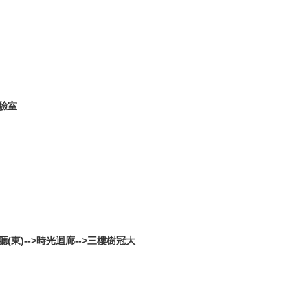
驗室
(東)-->時光迴廊-->三樓樹冠大