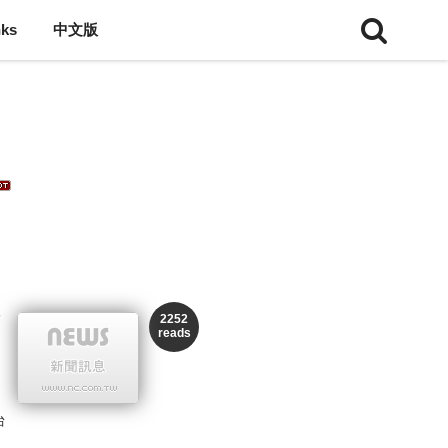
nks
中文版
一
2252
reads
台