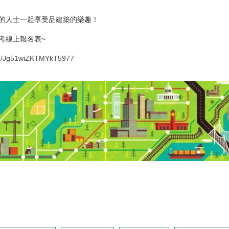
的人士一起享受品建築的樂趣！
考線上報名表~
gle/Jg51wiZKTMYkT5977