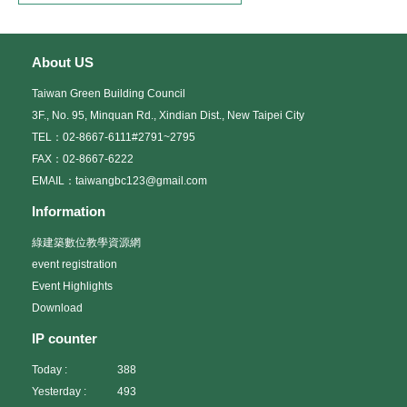
About US
Taiwan Green Building Council
3F., No. 95, Minquan Rd., Xindian Dist., New Taipei City
TEL：02-8667-6111#2791~2795
FAX：02-8667-6222
EMAIL：taiwangbc123@gmail.com
Information
綠建築數位教學資源網
event registration
Event Highlights
Download
IP counter
Today :
388
Yesterday :
493