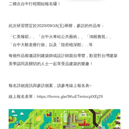
二梯次台中行程開始報名囉！
此次研習營定於2020/09/18(五)舉辦，參訪的作品有：
「仁美臻邸」、「台中火車站公共藝術」、「鴻根雅筑」、
「台中大毅老爺行旅」以及「陸府植深館」...等
每個作品都邀請到建築師或設計師親自導覽，歡迎對台灣建築
美學認同及關切的人士一起享受品建築的樂趣！
報名詳細資訊與參訪個案，請參考線上報名表~
線上報名表單：
https://forms.gle/9KuETimtvcjdXEj29