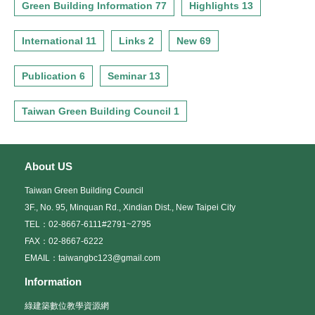
Green Building Information 77
Highlights 13
International 11
Links 2
New 69
Publication 6
Seminar 13
Taiwan Green Building Council 1
About US
Taiwan Green Building Council
3F., No. 95, Minquan Rd., Xindian Dist., New Taipei City
TEL：02-8667-6111#2791~2795
FAX：02-8667-6222
EMAIL：taiwangbc123@gmail.com
Information
綠建築數位教學資源網