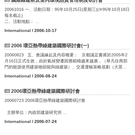
環境、建築微氣候與都市氣候對人類居住環境品質的影響，以及探
國際綠建材及室內環境品質管理制度研討會
三、重要發現
establishment of the China Green Building Council and China
討生態建築設計規劃如何落實對於氣候之反應與永續經營之理念，
六、研討會時間
1.經本研究充實既有網站平台與更新其架構與頁面後，除加強英文
Green Building Expo (3/31~4/1 Beijing-China)
20061016 一、活動日期：95年10月25日(星期三)(※95年10月18日
特地邀集兩岸三地專家學者，而兩岸三地學者對於都市熱島、都市
98年7月4日(星期六)
介紹網頁、促進國際間之交流，充分利用網站無遠弗屆及即時之溝
（4）U.S Green Building Council (USGBC) 2008 Greenbuild
報名截止)
微氣候、都市永續發展、戶外風環境、熱舒適性等主題相關之研究
通能力。
International Conference and Expo (11/19~11/21 Boston-USA)
二、活動地點：
論著頗豐，邀集有專業認知與技術之專家學者進行專題報告及研
七、地點
2.藉由相關網站及國際間搜索引擎，連結www.taiwangbc.org.tw，
（5）Pay the annual fee of Taiwan representative of World Green
大坪林聯合開發大樓15樓國際會議廳 （台北縣新店市北新路
討，以凝聚未來台灣地區都市微氣候評估之體系、方法及準則。
International
/ 2006-10-17
台大醫院國際會議中心401會議廳(臺北市中正區徐州路2號)
可使國外學者專家及一般人士了解台灣綠建築發展現況與需求，並
Building Council (2008~).
三段200號—大坪林捷運站三號出口）
加強與相關國際組織進行相互連結，以加強其交流，達到國際接軌
3.Upgrade the information content of Green Building website.
＜恕無法提供停車位，請多利用大眾運輸工具＞
二、活動日期：
八、報名方式及預定報名名額
之預期目標。
4. Promote Taiwan Green Building toward Eco-city Training
三、研討對象：
2006 環亞熱帶綠建築國際研討會(一)
■ 台北場：民國96年12月6日， 09:00~17:00。
透過台灣建築中心研討會報名系統統一報名。完成報名登錄後，若
3.本計畫辦理2008「生態城市綠建築講習會」，進行生態城市綠建
Courses and Seminars.
建材產業、實驗室（綠建材標章、環保標章）人員、建材商、
■ 台南場：民國96年12月7日， 08:30~17:00。
20060823 五、會議緣起及內容概要： 京都議定書甫於2005年2
因故需取消報名者，敬請來電告知；電話：(02)8667-6398分機
築推動方案簡介、都市氣候與社區微氣候評估與生態社區及綠建築
5. Organize Taiwan Green Building Visiting Program.
建築師、建築設計、環工、環保、調等相關領域從業人員、室內裝
月16日正式生效，由於氣候變遷因應範疇越來越廣，（舉凡住商部
123（李工程師）/118（黃經理）。
案例解說、以及安排參訪國內著名之優良綠建築與生態社區之案
6. Implementation of project plan.
修等相關從業人員等。
三、活動地點：
門的能源使用建築物節能與綠建築）、交通運輸策略規劃（大眾運
※報名網址為
例，已使與會學員充分理解國內綠建築及生態社區之發展現況。
四、主講議題：(依出場順序排列)
■第一場：假台灣科技大學視聽館(台北市 106 大安區基隆路 4 段
輸系統及潔淨能源運具）、一般廢棄物處理（甲烷排放及沼氣發
http://www.cabc.org.tw/class/application/main.asp。
4.本年度辦理之北、中、南三場綠建築講習活動，共計有637人次參
1. 環境友善建材評鑑制度/Dr. Eva Schmincke
International
/ 2006-08-24
43 號)
電）等各項與城市相關的議題，已經與溫室氣體排放減量密不可
※亦可利用台灣建築中心網站（http://www.tabc.org.tw/）右側【研
與，進一步將綠建築與生態社區之觀念有效加以推廣擴展，已達到
2. 台灣綠建材標章管理機制/陳瑞鈴組長
■第二場：假成功大學建築系階梯教室(台南市東區大學路1號)
分。行政院環環境保護署特別針對建築物節能與溫室氣體排放減量
討會報名】進行線上報名作業。
培植綠建築與生態社區種子師資人員之目標。
3. 日本Sick House之診斷與改善制度/上堀秀和局長
的議題，召開「建築物節能 (eeBuildings)暨溫室氣體減量研討
2006環亞熱帶綠建築國際研討會
報名名額180人。
5.辦理2009國際研討會前期工作事項與聯繫，積極持續參與國際綠
4. 日本建築室內空氣品質管理制度與未來發展之趨勢/池田耕
四、研討對象：
會」，特別邀請美國環保署Mr. Kong Chiu及美國ICF Consulting 公
建築組織團體，推廣台灣綠建築成果，且嘗試爭取國際組織年會於
一博士
20060723 2006環亞熱帶綠建築國際研討會
■政府單位都市計劃發展規劃、工務、建管、消防機關人員、建築
司Mr. Don Anderson 及 Ms. Maria Chen等專家來台，簡介美國之
台灣舉辦，以促進綠建築永續發展之區域性合作交流，提升台灣綠
5. 台灣綠建材與室內環境品質之國際展望/江哲銘教授
師、結構工程師、土木工程師、消防設備師（士）、室內設計及裝
建築物節能執行成果(Energy Efficiency Buildings, eeBuildings)及經
建築相關政策之國際能見度。
五、研討費用：
主辦單位：內政部建築研究所
修人員、都市計劃、土木、營建、建築、水土保持、水利、地質工
驗，進行分享與交流，並藉此提升我國環保部門及相關單位溫室氣
6.因應國際研討會之籌辦而成立學術委員會，並進行相關主要議題
1. 原價1,200元（含餐點、講義）
程、地震工程相關科系教授、學生及相關從業人員。
體減量策略規劃與執行之能力建構。
International
/ 2006-07-24
與子題、舉辦時間與地點之議決，另將於協會網站刊登學術論文徵
2. 提供學生、政府單位及協辦單位優待費用800元（請於回傳
聯絡人：台灣綠建築發展協會 許麗文02-86676398分機181
■ 名額：南、北各150人（額滿為止）。
稿與招商及展覽會場等相關訊息，可使2009綠建築邁向生態城市國
單上附證明）
際研討會順利圓滿成功。 四、主要建議事項