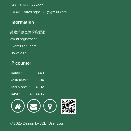
教授等人進行專題演講。研討會效益為在全球暖化議題下，提升國
畫，以利國外徵稿時間需求，持續經營與國際主要永續建築專家之
執行單位：台灣綠建築發展協會、國立成功大學、中國科技大學、
FAX：02-8667-6222
內產官學界對於建築與都市氣候的重視。並有助於未來進行量化之
學術與經驗交流活動，以提升台灣在國際間永續建築發展的影響
財團法人中華建築中心、台北市玻璃商業同業公會
EMAIL：taiwangbc123@gmail.com
研究，並提出具體減緩熱島氣候之建築設計對策。
力，落實在地行動、國際接軌之策略。
協辦單位：高雄市政府、中華民國建築學會、中華民國建築師公會
Information
全國聯合會、高雄建築師公會、 中華民國室內設計裝修公會全國聯
合會、台北市建築師公會
綠建築數位教學資源網
研討會議題：環亞熱帶綠建築節能技術、建築室內環境評估、綠空
event registration
調主機節能改善計畫、舊有建築外殼節能改善計畫、環亞熱帶綠建
築評估制度
Event Highlights
Download
召集人：何明錦所長、林憲德教授 、江哲銘教授
IP counter
主講人：國外專家：新加坡、加拿大、香港
Today :
440
Yesterday :
694
國內專家：政府、學術、產業
This Month :
4182
Total :
4394405
北部場次
日期：2006年8月23日（星期三） 地點：中國科技大學國際會議
廳
南部場次
© 2025
Design
by
JCB
User Login
日期：2006年8月25日（星期五） 地點：高雄市美術館會議廳