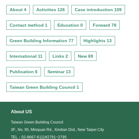
3. 現場提供同步翻譯設備借用，請攜帶身分證件以便兌換，限
執行單位：台灣綠建築發展協會、國立成功大學、中國科技大學、
五、報名方式及費用：
建議一
量100台借完為止。
財團法人中華建築中心、台北市玻璃商業同業公會
About 4
Activities 126
Case introduction 109
■透過台灣建築中心研討會報名系統，統一報名。
持續辦理2009『生態城市綠建築推廣講習會』：立即可行建議
六、報名方式：一律採網路報名
■報名網址為 http://www.cabc.org.tw/class/application/main.asp
主辦機關：內政部建築研究所
報名系統網址為http://www.cabc.org.tw/
北部場--日期：2006年8月23日(星期三) 中國科技大學國際會議廳
。
協辦機關：相關研究單位、團體及學校 本年度所辦理之生態城市綠
Contact method 1
Education 0
Forward 78
七、聯絡電話：
(台北市文山區興隆路三段56號)
■亦可利用台灣建築中心網站（http://www.cabc.org.tw/）右側【研
建築推廣講習會成績斐然，會後參與者之反應良好，建議應可持續
02-86676398#123、103、105
討會報名】進行線上報名作業。
辦理2009『生態城市綠建築推廣講習會』，以建立我國綠建築與生
南部場--日期：2006年8月25日(星期五) 高雄市美術館會議廳 (高
Green Building Information 77
Highlights 13
■若您為首次參加本中心活動，敬請先登錄會員資料，再回到報名
態社區之種子教師人材，擴大國內綠建築與生態社區之推行成效，
雄市鼓山區美術館路80號)
系統進行報名。
並將「生態社區評估系統」具體呈現與推廣。 建議二
■免費。
2009國際研討會整體架構與議程之確立：立即可行建議
International 11
Links 2
New 69
台灣綠建築發展協會依據2004年辦理國際論壇及2005年國際接軌
主辦機關：內政部建築研究所
舉辦SGBIC的工作成果，業已建立台灣綠建築與國際接軌平台及國
六、主講議題：
協辦機關：相關研究單位、團體及學校 建議持續舉辦研討會籌備學
際交流機制，此工作有必要再持續充實為常態性交流平台功能。期
Publication 6
Seminar 13
都市微氣候的評估對於社區、建築及都市規劃日益重要。目前，許
術會議，並持續辦理國外學者聯絡與確立稿件及排定會議議程，並
望經由台灣綠建築發展協會加入WGBC成為正式會員，以加強國際
多國家已將建築物對熱環境的影響評估列入開發必備的條件。以大
以專題演講、學術論文發表、綠能產業與綠建材相關成果展示為
間之聯繫，參與國際論壇，推展知識、技術之交流，開拓產業服
陸為例，深圳已規定一定規模的小區開發，需進行計算流體力學
主，進一步建立國際間於綠建築、生態社區、生態城市、永續環
Taiwan Green Building Council 1
務，建立台灣成為環亞熱帶圈環境教育基地之全球分工角色。
(CFD)之評估，而在日本，2005在CASBEE系統下，亦新增
境、生態汙水處理、生態廁所等相關議題之區域合作模式，有效整
本研討會兩場次係內政部建築研究所辦理推廣計畫工作項目之一，
CASBEE-HI
合全球生態、永續與建築專家的知識與經驗，提出符合於亞熱帶之
重點以環亞熱帶綠建築產業及相關技術交流與經驗分享為主，預計
(CASBEE for Heat Island
永續生態建築政策、發展經濟和生態社區、生態城市及都市活化更
邀集政府機關及相關產業公會團體人員、建築師、研究員、專業廠
Relaxation)一項評估工具，用來評估建築物對熱島效益減緩的效
新等議題。 建議三
About US
商等共襄盛舉、參與研討。其綠建築國際研討會計畫辦理內容如
果，其內涵蓋了對戶外通風、陰影、鋪面、建築表面材、建築設備
持續徵求國際投稿及積極參與相關國際會議：中長期建議
下：
排熱五項的評估，可見其重要性。因此，舉辦兩岸三地都市微氣候
Taiwan Green Building Council
主辦機關：內政部建築研究所
評估研討會，辦理南北各一場之研討會，並邀請大陸華南理工大學
協辦機關：相關研究單位、團體及學校 徵求更多國際間專家、學者
3F., No. 95, Minquan Rd., Xindian Dist., New Taipei City
指導單位：行政院經濟建設委員會、內政部
孟慶林教授、西安建築科技大學劉加平教授、香港中文大學鄒經宇
寶貴的知識及經驗，建議未來可加強國際徵稿，並爭取跨年度計
TEL：02-8667-6111#2791~2795
主辦單位：內政部建築研究所