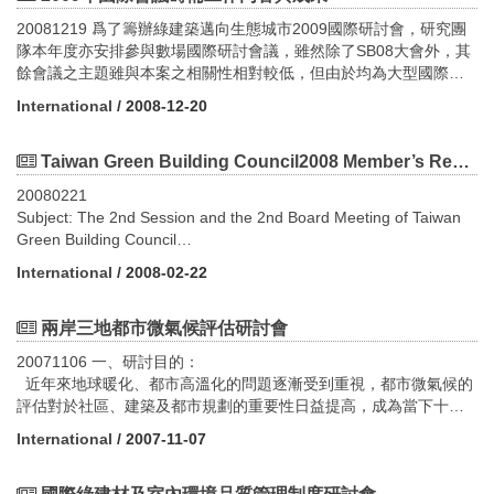
研討會議題包括目前綠建築與生態城市相關的研究、發展議題、應
http://content.usatoday.com/communiti ... ers-get-green-
現場提供英、日文口譯，讓與會人士與演講者易於相互交流。
國際會議，如SB2002及SB2005等；而在活動過程中，有關綠建築
http://news.chinatimes.com/focus/0,5243,50105187x112010043000
用方式、案例研究以及策略評估，分別如下︰
20081219 爲了籌辦綠建築邁向生態城市2009國際研討會，研究團
retrofits/1
之觀念推廣、知識宣導及成果展示，更有效地進一步加以整合；96
6. 營建研究院發表「營建物價綠建材專刊」
1.綠建築政策與方針
隊本年度亦安排參與數場國際研討會議，雖然除了SB08大會外，其
二、指導單位
年11月，由產、官、學、研組團參加WGBC位於美國芝加哥所舉辦
「台灣營建研究院」今天發表「營建物價綠建材專刊」，由於目前
2.建築節能
餘會議之主題雖與本案之相關性相對較低，但由於均為大型國際性
5. 邱鏡淳：竹縣將啟動綠色革命(99.5.25)
內政部營建署
的年會中，以『Taiwan Goes Green』為主題發表3篇文章，更為台
工程主辦單位在編列各營建綠建材項目單價時，並沒有一套公認的
3.綠建築與永續生態
會議，因此可藉此觀摩各主辦國與主辦單位對於國際會議之籌辦工
冰島火山大爆發、北二高發生走山事故，大自然正在反撲，有高達
臺北市政府
灣創造特有之競爭力優勢，使國內的綠建築研究成果，進ㄧ步展現
International
/ 2008-12-20
合理標準，導致相同的營建綠建材項目在不同單位的報價不盡相
4.建築減廢
作事項，並於適當場合與時機，宣傳我國明年將舉辦之綠建築邁向
9成的民眾認為地球真的病了。在一場綠能科技城市論壇，新竹縣長
於國際舞台中。目前綠建築推動方案之第一階段，以管制性之公部
同，調查整理了30多類「綠建材」的合理單價。
5.健康室內環境品質
生態城市2009國際研討會，同時邀請適當學者專家，前來發表先端
邱鏡淳認為，新竹縣在此時更應該拿出決心和魄力，加緊腳步落實
三、主辦單位
門政策為主，下一階段將有效激發民間綠建築產業積極參與，為使
http://news.chinatimes.com/CMoney/News/News-Page-
6. 評估系統和工具
之研究成果及學術論文，有關研究團隊本年度參與之國際研討會議
Taiwan Green Building Council2008 Member’s Representative Congress
低碳城市，並積極與工研院、清大、交大合作，爭取中央補助，配
臺北市政府都市發展局
綠建築繼續茁壯發展，且擴大至生態社區或生態城市，以達成國土
content/0,4993,130507+132010043001671,00.html
7. 生態技術與規劃理論
內容，請參見附件全文。
合建國100年，規畫國際綠能智慧園區，從新竹縣開始啟動綠色革
永續之目標，無論是對外國際接軌的工作，或是『生態城市綠建築
20080221
8. 教育訓練和執行策略
命。
四、執行單位
推動方案』之執行重點，相關工作均需持續辦理，故研擬本專案計
Subject: The 2nd Session and the 2nd Board Meeting of Taiwan
9. 永續都市再生與更新
http://news.chinatimes.com/CMoney/News/News-Page-
財團法人台灣建築中心
畫。 二、研究方法及過程
Green Building Council
10. 生態城市與其他相關議題 徵搞須知
content/0,4993,11050703+122010052400344,00.html
聯絡窗口：
?延續SGBIC07之成果，本計畫除於本年度舉辦北、中、南等三場綠
Time: 2008-02-21 (Thursday)
摘要以不超過300個字為原則。
International
/ 2008-02-22
黃文生經理 電話：(02)8667-6398分機118 E-mail：
建築講習會，並為明年即將到來之國際研討會，進行辦理各項籌備
Conclusion:
以Microsoft Word 或PDF形式(* .doc或者.PDF)繳交，並且檔名請以
vincent@tabc.org.tw
工作，包含擬訂議題與各項文宣品之製作宣傳，以及既有綠建築發
2008 Work Plan
作者為名。
李思賢工程師 電話：(02)8667-6398分機123 E-mail：
展協會之網站內容更新等，更將於98年於台灣持續舉辦針對以環亞
Publish the 4th and 5th edition of Green Building Magazine.
兩岸三地都市微氣候評估研討會
請於2009年3月15日前寄至會議執行助理廖霖梅小姐，郵件信箱：
shien@tabc.org.tw
熱帶圈環境議題之國際研討會（Green Building Toward Eco-City
Participate in international standards activities of world green
gbtec.liao@gmail.com。 聯繫方式
20071106 一、研討目的：
2009），並將積極邀請各國產、官、學界代表者（尤其為發展中或
building organizations
關於會議資訊www.taiwangbc.org.tw
近年來地球暖化、都市高溫化的問題逐漸受到重視，都市微氣候的
五、協辦單位
環熱帶區之國家）與會分享其因地制宜之「在地經驗」，並以「在
（1）2008 World Green Building Council Congress (2/26~2/28
或聯繫廖霖梅小姐
評估對於社區、建築及都市規劃的重要性日益提高，成為當下十分
台北科技大學、成功大學、中華民國建築學會、中華民國建築師公
地行動」展示台灣綠建築、生態社區發展之推動情形，及民間產業
London-UK)
電話︰ +886 2 27376244
重要之課題。都市永續發展及生態建築設計必須反應各地本土氣候
會全國聯合會、台灣冷凍空調學會、中華民國冷凍空調技師公會全
界的研發、生產成果，強化全球分工之角色，突顯在地性、主體性
（2）SB08: World Sustainable Building Conference (9/21~9/25
International
/ 2007-11-07
傳真︰ +886 2 27376721
之限制以及滿足人類基本的健康與舒適之居住條件，因此為實踐提
國聯合會、台灣綠建築發展協會、美國冷凍空調學會台灣分會等單
與不可取代性，提供做為環熱帶圈國家之永續環境教育基地與優良
Melbourne-Australia)
電子郵件︰gbtec.liao@gmail.com
升居住環境品質以及生態建築永續經營之設計意念，認識建築物理
位，陸續邀請中。
範例。
（3）Vice Chairman Cheng as member of WGBC will attend the