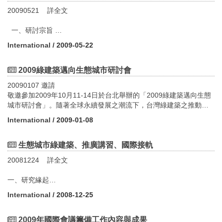
2. 獎勵民間綠建築改善 受理期限5/15止
台北市政府都發局表示，「優良公寓大廈評選活動」今年主題訂為
20090521 詳全文
為獎助民間建築物進行綠建築設計及改善示範工作,內政部發布修正
「艷寓台北」，希望邀請各社區一同努力，讓都市建築成為旅客的
「內政部獎勵民間綠建築改善示範作業要點」,今年度獎助經費總計
意外「艷」遇。主辦單位表示，得獎社區不但能獲頒獎狀及最高獎
一、研討宗旨
１,７００萬元,自即日受理申請至５月１５日止。
金5萬元，還能藉此提高房價與房屋成交率，使房地產增值。
臺北市近25年來的都市溫暖化速度相當於每百年4.2℃，高於地球
http://www.penghutime.com.tw/newsdata.php?no=10040589
International
/ 2009-05-22
http://www.cna.com.tw/ShowNews/Detail ...
每百年0.7℃的溫暖化速度。高度都市化發展已對都市氣候造成重大
3. 工地綠圍籬 睦鄰減汙染
Type0=aALL&pTypeSel=0
的影響，我們對於未來都市化發展應有所警惕與思考。
台中縣環保局今年首度輔導工地綠化，在工地鐵皮圍牆植栽或興建
4.義大利承認LEED綠建築評鑑標準(99.5.11)
為推廣都市熱島退燒策略及促進住居環境節能減碳政策，本次邀請
2009綠建築邁向生態城市研討會
臨時性小花園，可減少汙染、敦親睦鄰又美化景觀，業者覺得很值
義大利成為歐洲第一個使用美國綠建築協會LEED評鑑制度的國
國內外專家學者與會，就永續都市發展、都市熱島改善策略、相關
得。
20090107 邀請
家。
評估指標及建築技術等進行研討，冀期強化環境規劃專業者與公部
http://udn.com/NEWS/DOMESTIC/DOM4/5561499.shtml
敬邀參加2009年10月11-14日於台北舉辦的「2009綠建築邁向生態
http://www.edie.net/news/news_story.a ...
門政策執行者對於都市熱島退燒意識及觀念，進而提昇臺北市都市
4. 推綠建築 帶動資通訊成長
城市研討會」。隨著全球永續發展之潮流下，台灣綠建築之推動與
+green+building+standards
生活環境品質，實現都市永續發展之目標。
為打造低碳社會，行政院決大力推動智慧綠建築方案，99~102年
發展已日趨成熟，並且為落實環亞熱帶圈國家對於當前優質生活空
透過財團法人台灣建築中心的協助，邀請加州柏克萊大學勞倫斯柏
International
/ 2009-01-08
政府擬投入23億元經費，帶動54.04億投資，使整體綠建材每年產值
間-「安全、效率、舒適、便利」之跨領域需求，現階段台灣已建立
3. 三鶯新生地北縣府催生(99.5.24)
克萊國家實驗室(Lawrence Berkeley National Laboratory)都市熱島
逾30億元，並帶動資通訊服務業大幅成長，產業關聯效益頗大。
完整之綠建築評估體系。
台北縣政府正在整地闢建「三鶯新生地」，打造三峽和鶯歌饒富文
研究團隊主持人Hashem Akbari教授、國際能源研究團隊主持人Tim,
生態城市綠建築、推廣講習、國際接軌
化和藝術的良好休閒環境，並整合現有的鶯歌陶瓷博物館、鶯歌老
Xu教授、日本東北大學(Tohoku University) Akashi Mochida教授以
http://news.chinatimes.com/politics/0,5244,11050202x12201004050
因此，於台灣舉辦「2009綠建築邁向生態城市研討會」，積極邀請
街、三峽老街、鶯歌美麗核心家園徒步區、三鶯新生地景觀工程及
及香港中文大學建築系鄒經宇教授等四位專家學者來台，演講介紹
20081224 詳全文
5. 民國99台灣久久-起厝一百年 環境的記憶 謙卑綠建築把厝還給大
各國產、官、學界之表者與會分享因地制宜之「在地經驗」，並以
計畫中的台北縣立美術館，同一處三十二公頃的新生地中還將設置
美、日、香港等地在都市熱島退燒技術的研究經驗，並與國內產官
地
「在地行動」展示台灣綠建築政策推動情形，及民間產業界的生產
「三鶯藝術村」，擬以一種符合永續發展、綠建築和富有彈性的設
學研各界先進互相交流心得成果，會中安排有大會專題演講
一、研究緣起
台灣起厝一百年，歷經政治劇變、經濟崛起、文化交融、社會結構
成果，提供作為環熱帶圈國家之永續環境教育基地及優良範例。期
計方式，以具當地特色且現代化的構材來興建。
（Keynote Speech），以及三場(Sessions)議題，一同探討臺北獨
我國綠建築政策，在第一階段「綠建築推動方案」的帶動下成果非
翻新，住居環境已截然不同；然而，近年最熱門的趨勢，更直接回
待與各界人士的踴躍參與，相信研討會的成果將因各位更加豐碩。
International
/ 2008-12-25
http://61.222.185.194/?FID=14&CID=101648
特地形限制、面臨之課題、都市熱島退燒技術、策略及臺北市都市
凡，已使台灣成為國際間執行永續建築政策的優等生，並且在國際
應全球環境的變遷，要求地表的人造建物更環保、更節能、更無
[#]
發展局執行示範區技術模擬成果之展示，以提供臺北市都市發展局
綠建築組織中受到稱許，尤其是永續發展與綠建築的宣導推動。隨
害、更永續，也就是所謂的「綠建築」。
研討會議題
4.紐約第一高樓─帝國大廈，也將成為綠建築
未來都市計畫之土地使用與改善都市熱島現況之決策參考。
著UNEP、iiSBE、WGBC及CIB等國際組織，近年來陸續舉辦相關的
2009年國際會議籌備工作內容與成果