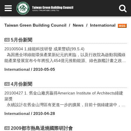
Taiwan Green Building Council
News
International
5月份新聞
20100504 1.綠能科技研發 成果豐碩(99.5.4)
為因應全球綠能環保產業新紀元的來臨，以及行政院為啟動我國綠
能產業發展宣布今年將投入454億元推動能源、綠色旗艦計畫之政府
重要施政內涵，資策會智慧所及網多所於今年度資策會「科技專案
International
/ 2010-05-05
研發方向說明會」中發表「綠能科技」領域之研發技術，成果豐
碩。
4月份新聞
http://news.chinatimes.com/tech/0,5249,12050905x1220100504002
20100427 1. 舊金山廠房贏得American Institute of Architects綠建
築獎
2.馬來西亞-建物更新(99.5.4)
永續設計在舊金山灣區有更進一步的擴展，目前十個綠建築中，已
繼為去年五月後的新建築成立綠建築評級制度，馬來西亞於綠建築
有三個獲得美國建築師學會的獎項，也證明了在當地環保智慧建築
方面最大的挑戰是，如何在現有建築物上減少碳足跡……
International
/ 2010-04-28
已成為主流。
http://thestar.com.my/lifestyle/story ... 6158792&sec=lifefocus
http://www.sfgate.com/cgi-bin/article ...
2010/04/26/DDDR1D1RKE.DTL
2009都市熱島退燒國際研討會
3.豔寓台北 優良公寓評選開跑(99.5.10)