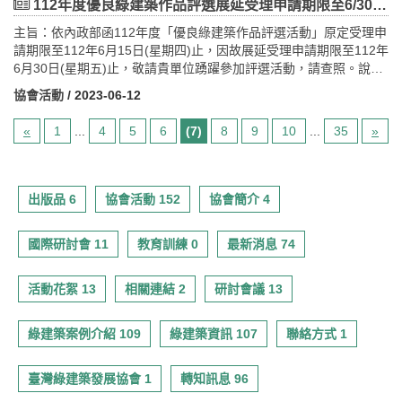
次)-11:36抵達關山→電光部落(午餐、部落導覽、電光爆咖啡)→天
月10日（四） 112年08月23日（三） （中區）台灣建築中心台中
新店區北新路三段200號)舉辦 (二)112年07月14日(星期五)(中
112年度優良綠建築作品評選展延受理申請期限至6/30止!!
築研究大樓建築設計手法及技術應用介紹石昭永建築師(第一會議
30報到13：3014：20成果分享(一)50min14：2014：30休息14：
龍吊橋-霧鹿峽谷-六口溫泉→天龍飯店(晚餐、住宿)第2天 飯店(早
分部會議室 （南區）高雄市政府鳳山行政中心大禮堂 （北區）新
部場)-以CMoney教育訓練中心七期朝富大型會議室(台中市西屯區朝
主旨：依內政部函112年度「優良綠建築作品評選活動」原定受理申
室)14：00-14：10中場休息14：10-15：10孫運璿綠建築研究大樓
3015：20成果分享(二)50min15：2015：30休息15：3016：20成
餐)→向陽國家森林遊樂區(入口-景觀台)→埡口景觀台→午餐(行動
北市政府511簡報室 13：0013：20報 到13：2013：25開幕式：
富路213號20樓之11（CBD時代廣場）)舉辦 (三)112年07月21
請期限至112年6月15日(星期四)止，因故展延受理申請期限至112年
現勘導覽14：10-15：10Q&A15：30賦歸觀摩地點簡介：本案榮
果分享(三)50min16：2016：30結業與Q & A時間
糧)→中之關步道(天池-梅山) →伊藍和阿布斯的農場(晚餐-無菜單料
執行單位報告13：2513：45綠建築發展與淨零建築政策推廣內政部
日(星期五)(南部場)-以國立成功大學運璿綠建築科技大樓崇華廳(台
6月30日(星期五)止，敬請貴單位踴躍參加評選活動，請查照。說
獲：l 綠建築標章鑽石級l 建築能效評估系統（BERSe） 1+級
理)-梅山青年活動中心(住宿)第3天 餐廳(早餐)→梅山部落巡禮→六
建築研究所薦派20min13：4515：15綠建築九大指標概述及數位教
南市東區小東路25號（力行校區）)舉辦六.邀請對象： 1.全臺
明：1.依據內政部112年6月12日內授建研字第1127601304號函辦
本案採用了十三種綠建築設計手法，分為設計節能、設備節能與再
龜-檨仔腳文化共享空間(午餐)→多多鳥濕地學校(導覽、品蜜)→新威
材解說國立政治大學地政學系孫振義教授90min15：1515：25休
各縣市之建築師公會及其從業人員。 2.全臺各縣市之空調、土
協會活動
/ 2023-06-12
理。2.本協會112年4月13日台綠協字第1120000010號函諒達。 為
生能源三個部分。在設計節能的部分，除了基本的開窗之外，也採
行政中心(鑽石級綠建築) →返回左營高鐵站【活動費用】包含項
息15：2516：15既有國民中小學校園改善案例介紹國立臺北科技大
木、電機等技師公會及其從業人員。 3.相關政府機關。 4.
落實環境永續發展，推廣普及綠建築，促進節能減碳效益，辦理優
用吊扇、通風塔等自然通風設計，有效減少空調的使用，同時也利
目：每人$14,000元 (2人一間-2床房型)；單人住宿$16,800元
學建築系邵文政教授50min16：1516：25休 息16：2517：15優良
相關產業公協會。
«
1
...
4
5
6
(7)
8
9
10
...
35
»
良綠建築作品評選，以表揚獎勵獲選作品之設計建築師、相關專業
用遮陽與屋頂種植物隔熱等建築手法，大幅提升隔熱效果；在設備
(年滿65歲以上本國籍參加者每人減350元，可於報名繳費時扣除，
綠建築校園案例介紹中區：台中市大坑國小南區：高雄市紅毛港國
工業技師、起造人、所有權人、管理機關、公寓大廈管理條例規定
節能的部分，以高效率變頻空調、燈具、照明控制與變壓器等設備
當天請攜帶身分證備查)
小北區：新北市新市國小 中區：黃文彬建築師 南區：劉木賢建築師
之管理委員會或管理負責人，進而激發全民對綠建築之重視。內政
節能，使辦公空間既可達到所需之照度標準亦兼顧省電的效益；而
(費用包含: 9人座車資、兩晚住宿-2人一間、七餐、臺北-關山火車
北區：石昭永建築師50min17：1517：30綜合討論六.邀請對象：本
部建築研究所委託本會辦理評選活動，依據內政部112年3月31日修
在再生能源的部分，則在屋頂加裝太陽能板及風力發電塔，成為近
票、在地導覽、咖啡體驗、專業領隊、旅行業責任險等)不含項目：
出版品 6
協會活動 152
協會簡介 4
計畫為達到培訓國中、小教師熟悉綠建築知識，以利進行推廣，將
正發布之「優良綠建築作品評選獎勵作業要點」辦理。一、 參選案
零建築之楷模。（二） 第一商業銀行總行大樓(報名額滿)時間：112
※回程高鐵車票請自理高鐵乘車建議
邀請全臺國民教育輔導團、環境教育輔導團、各縣市國民中、小學
件之申請人(以下簡稱申請人)應符合下列資格之一，並得共同具名申
年11月23日（星期四）地點：台北市中正區重慶南路一段30號行程
回程班次：班次676車次-18:35左營出發，20:33抵達台北
等相關單位薦派人員參訓。七.報名方法及注意事項： (一)報名
國際研討會 11
教育訓練 0
最新消息 74
請： (一) 建築物起造人、所有權人、管理機關、公寓大廈管理
規劃如下：（時間依現場狀況調整，請參訪人員協助配合。）時間
時間： 中部場：即日起至112年07月27日為止。 南
條例規定之管理委員會或管理負責人。 (二) 建築物之設計建築
議題主講人13：00-13：30報到與交流13：30-13：40開場政大地政
部場：即日起至112年08月03日為止。 北部場：即日起至
師或相關專業工業技師。二、 申請參選優良綠建築作品之建築物應
系孫振義教授(計畫協同主持人)
活動花絮 13
相關連結 2
研討會議 13
112年08月16日為止。 (二)報名費用、名額、方式及注意事
為評選活動受理申請期限截止前，取得銅級以上綠建築標章，且仍
第一銀行吳淑貞處長代表13：40-14：00第一商業銀行總行大樓建
項： 1.報名費用及名額：本次報名費用免費，每場次為60
在有效期限內之建築物。三、 申請人應檢具申請書及下列相關文
築設計手法及技術應用介紹第一銀行簡報:高茂松經理導覽:賴英龍總
名。 2.報名方式：採網路報名制。請點擊以下表單連結或掃
綠建築案例介紹 109
綠建築資訊 107
聯絡方式 1
件，按序編頁，裝訂成冊並製作光碟，一式三份， 向本部申請
技師
Qrcode進行報名 報名網址
參選： (一) 參選建築物基本資料表。 (二) 建築物使用執照
(2樓階梯教室)14：00-14：10中場休息14：10-15：10第一商業銀
https://forms.gle/3oFBmqv3NA6TUDgS6
或其他合法建築物證明文件影本。 (三) 公寓大廈管理組織報備
行總行大樓現勘導覽15：10-15：30Q&A15：30
臺灣綠建築發展協會 1
轉知訊息 96
(三)聯絡方式： 1.社團法人台灣
證明影本；非以公寓大廈管理委員會或管理負責人為申請人者，免
賦歸觀摩地點介紹：本案榮獲：l 綠建築標章鑽石級l 建築能效評估
綠建築發展協會 陳婉婷小姐、陳志豪先生、黃律維先生 2.連