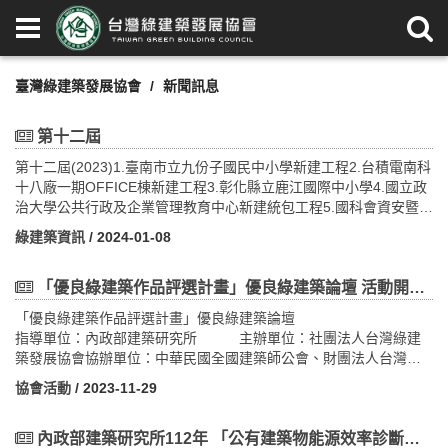
臺灣綠建築發展協會
新聞訊息
第十二屆
第十二屆(2023)1.臺南市立九份子國民中小學新建工程2.台積電南科
十八廠一期OFFICE棟新建工程3.彰化縣立鹿江國際中小學4.國立政
治大學公共行政及企業管理教育中心新建統包工程5.國科會資安暨智
慧科技研發大樓6.屏東縣生態節能示範綠建築7.臺南市立圖書館總館
綠建築資訊
/ 2024-01-08
興建工程8.臺北市北投區奇岩公共住宅新建工程9.高雄市大社非營利
幼兒園10.新北市板橋浮洲合宜住宅店鋪、集合住宅新建工程11.雄獅
鉛筆龍潭工廠新建工程12.豐泰文教基金會綠園區
「優良綠建築作品評選計畫」優良綠建築論壇 活動開始報名~!!!
「優良綠建築作品評選計畫」優良綠建築論壇
指導單位：內政部建築研究所 主辦單位：社團法人台灣綠建
築發展協會協辦單位：中華民國全國建築師公會、財團法人台灣建
築中心一、 活動主旨為落實永續綠建築政策，普及綠建築，推動綠
協會活動
/ 2023-11-29
建築設計，激發鼓勵綠建築創新設計並擴大表揚獎勵優良綠建築之
設計建築師及起造人，內政部自92年起賡續辦理11屆優良綠建築甄
選活動，計有優良綠建築得獎作品118件。本（112）年度依據內政
內政部建築研究所112年 「公有建築物能源效率診斷評估 觀摩會」(即日起開始報名)