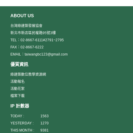
附。 (四) 建物登記謄本影本；非以建築物所有權人為申請人
系統（BERSe） 1+級（評定中，預定11月初評定完成） 本案針
絡電話：02-8667-6111#128、#181、#123 3.傳真號碼：
者，免附。 (五) 綠建築標章證書影本。 (六) 著作財產權讓
對空調汰換既設冰水泵及冷卻水泵，並採用冰水泵加裝變頻器、空
02-8667-6222 4.連絡地址：新北市新店區民權路95號3樓
與書。 (七) 綠建築規劃設計構想說明，最多二十頁，內容應包
調箱變風量、外氣焓值控制及冷卻水塔變風量系統；照明則採用T8
ABOUT US
5.E-MAIL：wanting@taiwangbc.org.tw
括： 1. 參選建築物設計理念。 2. 綠建築設計指標項目
燈具、鹵素燈具，而PL燈具汰換成LED燈具，有效降低能源使用，
heroyohoho@taiwangbc.org.tw
達成之效益說明。 3. 建築物現況照片。 4. 有助於說明
台灣綠建築發展協會
目前全行共計36棟綠建築，其中30棟獲得綠建築標章鑽石級，得視
luewei@taiwangbc.org.tw (四)注意事項： 1.為響應節
參選建築物之圖說。 5. 其他創新設計手法等。四、 申請人檢
為金融業企業典範。（三） 綠能科技示範場域本場次有提供接駁車
新北市新店區民權路95號3樓
能減碳、節省資源，本次講習會，不提供免洗餐飲用具，請自行攜
送之相關文件及資料不符規定者，由本部於初選前通知申請人於十
(報名額滿)時間：112年11月30日（星期四）地點：台南市歸仁區高
帶水杯、餐具。 2.活動場地皆不提供停車位，如開車前往
TEL：02-8667-6111#2791~2795
日內補正，屆期未補正或補正不完全者，不予受理。五、 作品繳交
發二路360號行程規劃如下：（時間依現場狀況調整，請參訪人員協
者，請自行停往附近停車場，造成不便，敬請見諒。 3.如有
FAX：02-8667-6222
方式 (一) 收件地址：23141新北市新店區民權路95號3樓（社團
助配合。）時間議題主講人12：30-12：45台南高鐵站3號出口12：
遇颱風等天災情形，請依行政院人事行政總處公告為主，造成不
EMAIL：taiwangbc123@gmail.com
法人台灣綠建築發展協會） (二) 收件時間：自公告日起至6月30
45-13：00搭乘接駁車到觀摩地點13：00-13：30報到與交流13：
便，敬請見諒。八.課程相關證明：發給參訓證明書乙紙。（僅提供
日（星期五）下午5時止，以掛號郵件（郵戳為憑）、快遞或專人送
30-13：40開場內政部建築研究所或陳副組長旻求(場域代表)13：
予全程席者，以實際簽到為準）
優質資訊
達（以簽收為準），逾期不予受理。 (三) 執行單位連絡資訊：
40-14：00綠能科技示範場域建築設計手法及技術應用介紹綠能科技
1. 聯絡人：社團法人台灣綠建築發展協會 高怡巧小姐
示範場域人員工研院行政管理處陳副組長旻求簡報(E棟203會議
綠建築數位教學資源網
2. 連絡電話：02-8667-6111#148 3. 傳真號碼：02-8667-
室)14：00-14：10中場休息14：10-15：10綠能科技示範場域現勘
活動報名
6222 4. E-MAIL：lindakao@taiwangbc.org.tw五、詳細資訊
導覽14：10-15：10Q&A15：30賦歸(搭乘接駁車回到台南高鐵站)
活動花絮
請參照附件「優良綠建築作品評選獎勵作業要點」、「優良綠建築
觀摩地點簡介：本案榮獲：l 綠建築標章鑽石級l 建築能效評估系統
檔案下載
甄選申請書」與「綠建築作品名單」。1.優良綠建築作品評選獎勵作
（BERSn） 1級（評定中，預定11月中評定完成） 本案針對建
業要點及申請書 PDF WORD2.綠建築作品名單(依起造人排
築節能於建築外殼上之玻璃全面採用雙層Low-e玻璃，並運用外遮陽
IP 計數器
序) 111年12月底止 PDF3.綠建築作品名單(依設計單
系統達成兼顧建築美觀及節能功效；在空調節能方面中央空調主機
位排序) 111年12月底止 PDF
採用螺旋式冰水主機外，同時亦設置一氧化碳濃度監測器、二氧化
TODAY :
1563
碳濃度監測器及通風系統控制系統，在節能的同時亦得兼顧室內環
YESTERDAY :
1270
境健康，使員工能在安全舒適又環保的環境下工作。
THIS MONTH :
9381