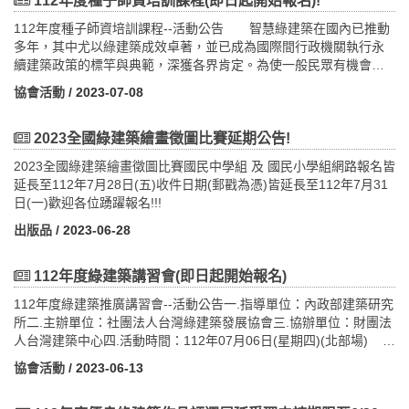
益。 若進入決賽(前10名)將可獲得以下競賽免費宣傳曝光：邀請出
112年度種子師資培訓課程(即日起開始報名)!
用GOOGLE表單建立報名表，讓學員詳細寫資料，以利製作及核發
規劃內政部建築研究所綠建築示範基地暨低碳觀光綠建築知性之旅
2人1間一大一小床)；$8,200元(小木屋3人1間一大一小床)；每人
席競賽頒獎典禮媒體曝光研討會產品技術曝光(多為業者與建築師、
相關積分證明。(三) 聯絡方式：社團法人台灣綠建築發展協會鄭先
導覽解說人員培訓課程（第一天）日期地點課程內容時間講師備註
$8,500元 (大雪山賓館2人一間 -1大床或2小床)；單人住宿每人
112年度種子師資培訓課程--活動公告 智慧綠建築在國內已推動
技師參與)競賽專輯曝光專書出版曝光成果發表交流會曝光建築師跟
生連絡電話：02-8667-6111#141傳真號碼：02-8667-6222連絡地
112年10月18日（星期三）(北)112年10月26日（星期四）(南)
$10,900元(大雪山賓館)
多年，其中尤以綠建築成效卓著，並已成為國際間行政機關執行永
建商產業參訪新聞媒體露出前三名可獲建築師專刊訪問 邀請 貴公司
址：新北市新店區民權路95號3樓E-MAIL：
大坪林聯合開發大樓第二講習教室(北)國立成功大學運璿綠建築科技
(費用包含:中型遊覽車資、大雪山莊小木屋或大雪山賓館套房、七
續建築政策的標竿與典範，深獲各界肯定。為使一般民眾有機會親
參與內政部建研所主辦之「創意狂想 巢向未來」智慧化居住空間創
garycheng@taiwangbc.org.tw(四) 注意事項:為替參與人員保旅遊
大樓B1會議室(南)09：3010：00報到10：0010：30綠建築發展與
餐、門票、專業領團、旅行業責任險等)不含項目：※台中來回高鐵
身體驗親近綠建築，以普及綠建築節能減碳的環保理念；惟不少學
意競賽，若有興趣進一步了解資訊，請與競賽窗口聯繫：連絡人：
協會活動
/ 2023-07-08
平安保險，故報名表需要留下參與人員姓名、電話、E-MAIL、身份
淨零建築政策推廣內政部建築研究所30min10：3012：00綠建築減
車票請自理搭乘高鐵建議車次，高鐵票自理(請盡早訂票)
者專家建議，環境教育宣導應融入學校課程從小扎根，以深入影響
工研院材化所-林承慧 電 話：(03) 591-2508傳 真：(03) 582-9730E
證字號、出生年月日與服務單位。如報名者有身體不適狀況（如發
緩都市熱環境-海綿城市應用孫振義教授90min12：0013：30中午用
去程 南下1505車次– 07:36台北出發，08:42扺逹台中高鐵站；北上
形成生活習性，爰規劃製作綠建築數位課程及教材，並與教育部合
-mail：design.ils2023@gmail.com謝謝您！ 競賽網頁：
燒、喉嚨痛、咳嗽、疲勞倦怠等），不宜參加活動，敬請快篩或就
餐13：3015：00逐步邁向淨零的木構建築作品王銘顯建築師(北部
610車次– 07:35左營出發，08:30扺逹台中高鐵站
作以深入國小納入環境教育，以及透過網路雲端以達到有效普及應
2023全國綠建築繪畫徵圖比賽延期公告!
https://design.ils.org.tw/報名時間：即日起~至112年7月31日止報名
醫檢查。參與活動時建議全程配戴，本活動會場將提供消毒酒精，
場)90min陳冠帆技師(南部場)15：0015：10休息時間15：1016：
回程 北上 670車次–18:32台中出發，19:33抵達台北高鐵站；南下
用，使綠建築永續環保理念深耕茁壯。 為提升國中、小老師對
網址：【請按此報名參賽】
2023全國綠建築繪畫徵圖比賽國民中學組 及 國民小學組網路報名皆
供學員消毒手部，敬請多加利用。響應節能減碳、節省資源，本活
40綠建築解說導覽技巧陳海曙副教授90min結束 內政部建築研究所
667車次–18:25台中出發，19:20抵達左營高鐵站 二、南橫檜樂
綠建築概念，本次與新北市教育局、臺中市教育局、高雄市教育局
延長至112年7月28日(五)收件日期(郵戳為憑)皆延長至112年7月31
動不提供免洗用具，請自行攜帶。活動會場不提供停車服務，請盡
綠建築示範基地暨低碳觀光綠建築知性之旅導覽解說人員培訓課程
遊‧向陽中之關森活趣三日遊(請點我) (2023-09-14週四出發)行程
合作規劃培訓課程，擬舉辦北中南3場「綠建築種子師資培訓」，課
日(一)歡迎各位踴躍報名!!!
量搭乘大眾交通工具前往，或請自行安排停車位。主辦單位保有因
（第二天）日期地點課程內容時間講師備註112年10月19日（星期
特色步道分級：健行級1.美麗又脆弱的南橫公路，歷時4年4個月的
程規劃上以綠建築數位教材解說為主，配合既有校園改善案例、綠
不可抗力因素導致活動調整異動或延期之權利。六、 課程相關證明
四）(北)112年10月27日（星期五）(南)大坪林聯合開發大樓第二講
興建，連貫南部地區東西橫貫公路，八八風災路段以後，踏上將近
建築校園案例，結合成一套系統以利參與之學校教育行政人員進行
出版品
/ 2023-06-28
（僅提供予全程出席者，以實際簽到為準） 本活動提供研習證
習教室(北)國立成功大學運璿綠建築科技大樓B1會議室(南)09：
13年的重建，2021年終於開放通車，在兼顧生態環境及旅遊需求
推廣。一.指導單位：內政部建築研究所二.主辦單位：社團法人台灣
明種類如下所列，惟依規定僅能核發給全程出席者，若需研習證明
3010：00報到10：0012：00生態講座系列-生態永續旅遊概論張振
下，則限制往返天數，是台灣橫貫公路之中最難能可貴的部分，展
綠建築發展協會三.協辦單位：新北市教育局、臺中市教育局、高雄
112年度綠建築講習會(即日起開始報名)
或認證時數者，請於報名時務必填列身分證字號，活動舉辦後將協
煌講師120min12：0013：00中午用餐14：3016：30(北)北部場參
現人與生態共存與共榮之美。2.南橫公路的兩端是台東縣與高雄市，
市教育局四.開課時間及地點： (一)中部場：112年08月03日(星
助登錄或製作研習證明。(一) 行政院公共工程委員會技師執業執
訪-(優良綠建築案例-滬尾休閒園區)陳海曙副教授
沿途風光是原住民族美麗的部落，更是產業多元發展的風景線，關
期四)13:00-17:30 台灣建築中心台中分部會議室(臺中市西區台灣大
112年度綠建築推廣講習會--活動公告一.指導單位：內政部建築研究
照換發積分。(二) 內政部營建署建築師執業執照換證積分。
120min13:3015:30(南)南部場參訪-(優良綠建築案例-國立成功大學
山米與咖啡、梅山的梅子、六龜的山茶等，還有不同海拔高度呈現
道二段536號12樓) (二)南部場：112年08月10日(星期四)13:00-
所二.主辦單位：社團法人台灣綠建築發展協會三.協辦單位：財團法
(三) 公務員終身學習時數認證。七、 課程規劃（一）孫運璿綠
運璿綠建築科技大樓)張從怡助理教授結束 內政部建築研究所綠建築
的森林景觀，交織而成的人文產業是南橫厚實的底蘊。3.新威行政中
17:30 高雄市政府鳳山行政中心大禮堂(高雄市鳳山區光復路二段
人台灣建築中心四.活動時間：112年07月06日(星期四)(北部場)
建築研究大樓 （綠色魔法學校）(活動已結束)時間： 112年11月6日
示範基地暨低碳觀光綠建築知性之旅導覽解說人員培訓課程（第三
心屬於茂林國家風景區地轄管，園區內設有鑽石級的綠建築，還有
132號後棟1樓) (三)北部場：112年08月23日(星期三)13:00-
112年07月14日(星期五)(中部場) 112年07
協會活動
/ 2023-06-13
（星期一）地點：台南市北區小東路25號行程規劃如下：（時間依
天）日期地點課程內容時間時間備註112年10月20日（星期五）
筆直高大的桃花心木步道，漫步其中伸展身體，為南橫之旅畫下美
17:30 新北市政府511簡報室(新北市板橋區中山路1段161號)五.課程
月21日(星期五)(南部場)五.開課時間及地點： (一)112年07月06
現場狀況調整，請參訪人員協助配合。）時間議題主講人13：00-
(北)112年10月28日（星期六）(南)大坪林聯合開發大樓第五會議室
麗的句點。【行程內容】第1天 台北(搭乘07:55自強3000-410班
表日期地點課程內容時間講師備註112年08月03日（四） 112年08
日(星期四)(北部場)-於大坪林聯合開發大樓15樓國際會議廳(新北市
13：30報到與交流13：30-13：40開場13：40-14：00孫運璿綠建
(北)國立成功大學運璿綠建築科技大樓第三會議室(南)13：0013：