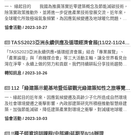
部修正發布之「優良綠建築作品評選獎勵作業要點」辦理第12屆優
一、 緣起目的 我國為推廣落實近零建築概念及節能減碳技術，
良綠建築作品評選；活動自112年4月13日起至6月30日期間受理報
除落實政策推動外，並將進一步促進產業技術發展交流，近年來，
名，計有37件作品參選，經評選小組現地勘查及召開決選會議，計
全球暖化所致極端氣象頻繁，為因應氣候變遷及地球暖化問題，全
選出優良綠建築作品12件。為提高優良綠建築得獎作品設計人及起
球目前已有130個國家宣示淨零排放目標，歐盟、美國及日本等相繼
造人之榮譽感，爰規劃擴大舉辦第12屆優良綠建築得獎作品頒獎典
協會活動
/ 2023-10-27
提出於2050年達成碳中和或淨零排放之倡議，各國針對所屬之交通
禮，規劃結合「第52屆建築師節慶祝大會暨第20屆台灣建築論壇」
運輸、工業、能源、農業、環境及建築等部門，規劃不同程度之政
共同舉行，並於頒獎時播放得獎作品影片，以激發更多建築設計案
策措施及策略。而臺灣身為世界公民的一員，以實際行動向國際展
TASS2023亞洲永續供應及循環經濟會展(11/22-11/24)即日起開始報名!
起而效尤，進而主動積極加入綠建築規劃設計之行列。特別配合舉
現我國在環境議題上永續經營的積極作為。 有鑑於此，本部參
辦「優良綠建築論壇」，邀請得獎優良綠建築建築師介紹分享得獎
「TASS2023亞洲永續供應+循環經濟會展」結合「專業展覽」、
考IEA及國際發展概念推動淨零建築，建築部門淨零排放目標為：
作品設計精要，供與會建築師及建築業界學習觀摩，以達教育示範
「產業論壇」與「商機媒合會」等三大活動主軸，讓全世界看見台
（1） 2030年公有新建建築物達建築能效1級或近零碳建築；（2）
之實質功效。二、 活動重點第12屆優良綠建築得獎作品優良綠建築
灣在淨零、永續上做的努力和貢獻。我們持續耕耘分享技術趨勢、
2040年50%既有建築物更新為建築能效1級或近零碳建築；（3）
論壇規劃如下：（一） 優良綠建築論壇時間及地點：訂於112年
企業需求媒合，全面性的創造綠色未來，落實產業永續發展，今年
2050年100%新建建築物及超過85%既有建築物為近零碳建築，由公
轉知訊息
/ 2023-10-26
12月8日（五）下午1時整至4時40分，假南港展覽館1館4樓403會議
更攜手「氫淨城市博覽會」同期舉行，共同創造了史上最大的淨零
有建築物帶頭做起，引導民間建築跟進。 為了瞭解既有公有建
室。主講人：邀請第12屆優良綠建築得獎作品設計人裴森吉建築
轉型展覽會
築物能源效率，本所依據行政院核定之前瞻基礎建設計畫第4期
師、潘冀聯合建築師事務所、林義傑建築師及羅婷頤建築師分享得
112「綠建築示範基地暨低碳觀光綠建築知性之旅導覽解說人員培訓課程」 開始報名~
（112-113年）公共建設類「我國推動淨零建築與應用推廣計畫」六
獎作品設計精要。（二） 論壇議程優良綠建築論壇案例分享地點
大推動策略中之（4）公私協力全民參與推動淨零建築發展，分年分
一、緣起目的近年來，因應氣候變遷及高齡少子化所造成自然環境
時間議程講師112年12月8日（五）南港展覽館1館4樓403會議室
階段辦理既有公有建築物能源效率診斷評估計畫，同時為了使業界
及社會環境變遷之衝擊影響，內政部建築研究所積極推動智慧綠建
12:30-13:00報到13:00-13:50新北市板橋浮洲合宜住宅店鋪、集合
及民眾了解建築節能減碳及能源效率提升之相關技術及設計手法，
築，加強節能減碳，降低建築產業對環境之衝擊，對減緩地球暖化
住宅新建工程裴森吉建築師13:50-14:40國立政治大學公共行政及企
規劃辦理「公有建築物能源效率診斷評估觀摩會」，安排實地參訪
善盡一己之力。為宣導綠建築節能減碳觀念，並進一步強化綠建築
業管理教育中心新建統包工程王文錤專案經理侯冠如專案經理台積
協會活動
/ 2023-10-03
優良節能案例建置內容，讓與會者實際體驗及進一步了解近零建築
觀念並推廣擴展，具體呈現臺灣綠建築政策落實之成果。本培訓課
電南科十八廠一期OFFICE棟新建工程14:40-14:50休息時間14:50-
節能減碳之策略及技術應用，以落實實際案例導入規劃設計，達到
程為了全面推廣「節能減碳、智慧臺灣」的理念，故需加強綠建築
15:40彰化縣立鹿江國際中小學林義傑建築師15:40-16:30臺南市立
強化近零建築節能減碳技術之應用及推廣宣導目的。 本活動希
導覽解說人員的綠建築知識與解說能力，達到未來解說之完整性與
!!種子師資培訓課程(中部場)延期至8/16辦理