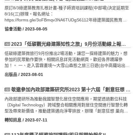
圖書館總館新建工程羅婷頤建築師三、 報名方法（一） 報名截止
望透過案例現場交流觀摩，實地體驗各項近零建築設計手法與技術
精神，方能將綠建築理念擴大推展至社會各階層，以利綠建築案例
時間：112年12月6日（三）（二） 報名費用、名額：費用免費，
原訂8/3綠建築教育扎根計畫-種子師資培訓課程(中部場)決定延期至
應用，使目前正在參與或規劃中各類建築及實證場域單位相互觀摩
參訪導覽並積極宣導及推廣。二、預期效益本次培訓課程透過2場
名額50人。（三） 報名方式：採網路報名制。報名網址：
8/16(三)辦理。報名網址：
學習，縮短學習曲線，歡迎各級政府（機關）、各級學校單位人
次，每場次為期3天的實體課程舉辦，可提升綠建築示範基地參訪及
https://reurl.cc/0ZrDno四、 課程相關證明（僅提參與優良綠建築論
https://forms.gle/3oFBmqv3NA6TUDgS6112年綠建築國民教育種
員、相關業界先進及一般民眾踴躍報名參加!二、 預期效益 本次
低碳觀光綠建築旅遊之導覽解說人員的綠建築基本認知、加強解說
壇，以實際簽到為準）（一） 技師執業執照換證積分（二） 公
子師資培訓課程日期/地點課程內容時間講師備註（南區）112年8月
講習會預計透過3場次的舉辦，呈現政府公有建築政策能源效率診斷
品質，使民眾藉由參訪活動之過程，將綠建築設計概念與節能減碳
協會活動
/ 2023-08-05
務員終身學習時數認證。（三） 內政部國土管理署建築師執業執
10日（星期四）高雄市政府鳳山行政中心大禮堂 （中區）延期至
成效與國際同步的成果，並能進一步宣導推廣國內建築物能源效率
理念深植心中，達到寓教於樂之目的。三、邀請對象：（一）「示
照換證積分。
112年8月16日（星期三）台灣建築中心台中分部演講廳 （北區）
技術以及建築能效評估系統，以利淨零建築永續發展。三、邀請對
範基地」參訪：邀請現有示範基地解說講師、綠建築講師、各示範
112年8月23日（星期三）新北市政府511簡報室13：0013：20報
2023「低碳觀光綠建築知性之旅」9月份活動線上報名開跑！(即日起)~
象：(一) 中央政府機關、各地直轄市、縣（市）政府暨所屬單位人
基地之設計單位及各建築相關公(協)會所屬會員派人員參訓。（二）
到13：2013：25開幕式：執行單位報告13：2513：45綠建築發展
員。(二) 建築師、電機技師、土木技師、冷凍空調技師及相關公協
「低碳觀光綠建築」旅遊：邀請現有低碳綠建築知性之旅導覽人
低碳綠建築微旅行9月份推出2場活動，讓您一探綠建築的魅力，想
與淨零建築政策推廣內政部建築研究所薦派20min13：4515：15綠
會團體會員。(三) 產官學研相關單位、近零相關廠商之從業人員及
員、社團法人臺灣生態旅遊協會、中華民國觀光領隊協會、中華民
參加的民眾動作要快，相關訊息詳見活動網頁，歡迎各界踴躍參
建築九大指標概述及數位教材解說國立政治大學地政學系孫振義教
一般民眾。(四) 各場次擬開放名額35名，額滿為止。四、 開課時間
國觀光導遊協會、旅行業同業公會，且需具備帶團經驗及領有導遊
加！。 一、走入雲霧畫境～大雪山森態之旅三日遊(台中高鐵站出
授90min15：1515：25休 息15：2516：15既有國民中小學校園改
及地點(主辦單位保有不可抗力時活動場地調整之權利，本活動因現
執照。四、 報名方法（一） 活動時間：(北部場)-10月18、19、20
發)(請點我)(2023-09-10週日出發)行程特色路線分級：健行級終年
善案例介紹國立臺北科技大學建築系邵文政教授50min16：1516：
出版品
/ 2023-08-01
場人數控管，不接受現場報名)(一) 第一場次觀摩擬訂於112年11月
日(星期三、四、五)舉辦活動 (南部場)-10月26、
雲霧繚繞，伴著古老的鐵杉巨木，猶如置身潑墨畫中， 層層山巒間
25休 息16：2517：15優良綠建築校園案例介紹南區：高雄市紅毛
06日(星期一)國立成功大樓綠色魔法學校辦理。(二) 第二場次觀摩
27、28日(星期四、五、六)舉辦活動（二） 報名時間：(北部場)-即
散著淡淡山嵐，當雲霧淡去，2500公尺上的夜空，晶瑩亮麗， 且暫
港國小中區：台中市大坑國小北區：新北市新市國小南區：劉木賢
擬訂於112年11月23日(星期四)第一商業銀行總行大樓辦理(報名滿
日起至112年10月16日（星期一）止。 (南部場)-
別塵俗，走入雲霧畫境，來趟纖綠SPA之旅…【行程內容】
敬邀參加內政部建築研究所2023 第十六屆「創意狂想 巢向未來」智慧化居住空間創意競賽(報名至7/31截止)
建築師 中區：黃文彬建築師 北區：石昭永建築師50min17：1517：
額)。(三) 第三場次觀摩擬訂於112年11月30日(星期四)綠能科技示
即日起至112年10月23日（星期一）止。（三）報名方式： 採線上
第1天 台台中高鐵站→東勢→東勢林業文化園區-餐廳(午餐)→大雪
30綜合討論
內政部建研所為推動我國智慧化居住空間應用，期望透過數位科技
範場域辦理。五、 報名方法(一) 報名截止時間：第一場次：112年
報名：https://reurl.cc/gaD837（四）本次採實體上課辦理，限名40
山林道—森林浴步道(43K-41K)—大雪山餐廳(晚餐)宿大雪山莊小木
（Digital Technology）跨域整合相關應用對居住空間進行智慧化轉
11月02日（星期五）(活動已結束)第二場次：112年11月21日（星
額。（五）參訓證明發放認定：每場次為期3天的課程，以參加場次
屋或大雪山賓館第2天 餐廳(早餐)—前往48-49K體驗森林生態(埡口
型及帶來新價值，推動建築邁向淨零排放，辦理「創意狂想 巢向未
期二）(報名額滿)第三場次：112年11月28日（星期二）(報名額滿)
為主。示範基地解說講師：只需參加基礎課程與參訪課程(2天)。低
觀景台.雪山神木.天池)—餐廳(午餐)-綠建築—遊客服務中心─環站森
來」智慧化居住空間創意競賽，期望發掘我國於建築空間及社區場
(二) 報名費用、名額及方式：報名費用及名額：本次報名費用免
碳綠建築導遊：需全程參加培訓課程(3天)。 五、 課程相關證明(一)
林浴步道或自由活動─大雪山餐廳(晚餐) 宿大雪山莊小木屋或大雪山
轉知訊息
/ 2023-07-11
域結合新興科技應用之實例，接軌創新趨勢達到實踐ESG環境永續
費，各場次擬開放名額35名，額滿為止。報名方式：採網路報名
發給參訓證明書乙紙。(二) 內政部營建署建築師執業執照換證積
賓館第3天 餐廳(早餐)—大雪山木馬古道—餐廳(午餐)→經大雪山林
及建置創新解決方案或營運服務模式，呈現建置案例的實際效
制，請上google表單填寫https://reurl.cc/V40q5N 或QR碼報名。使
分。(三) 行政院公共工程委員會技師執業執照換證積分。六、 課程
道→返回台中高鐵站【活動費用】包含項目：每人$8,800元(小木屋