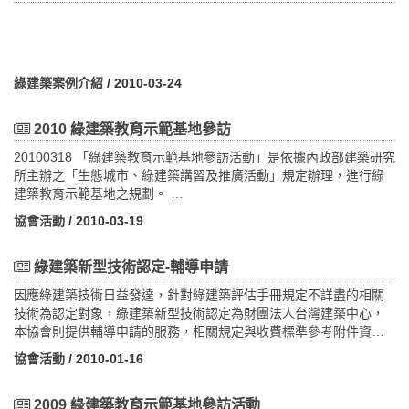
綠建築案例介紹
/ 2010-03-24
2010 綠建築教育示範基地參訪
20100318 「綠建築教育示範基地參訪活動」是依據內政部建築研究
所主辦之「生態城市、綠建築講習及推廣活動」規定辦理，進行綠
建築教育示範基地之規劃。
本年度預計辦理54個基地參訪場次，至少開放12個場次供各公私機
協會活動
/ 2010-03-19
關部門提出團體參訪活動之申請，其餘場次開放有興趣之各界人士
採個人自由報名方式參加、額滿為止。本年度之綠建築教育示範基
地參訪活動將在4月中旬舉辦，台北市立圖書館北投分館為第一場
綠建築新型技術認定-輔導申請
次，歡迎踴躍參加。
因應綠建築技術日益發達，針對綠建築評估手冊規定不詳盡的相關
詳細參加辦法將上網公告。
技術為認定對象，綠建築新型技術認定為財團法人台灣建築中心，
本協會則提供輔導申請的服務，相關規定與收費標準參考附件資
料。通過案件公告
協會活動
/ 2010-01-16
http://gb.tabc.org.tw/modules/filelist/index.php/main/flist/117
2009 綠建築教育示範基地參訪活動