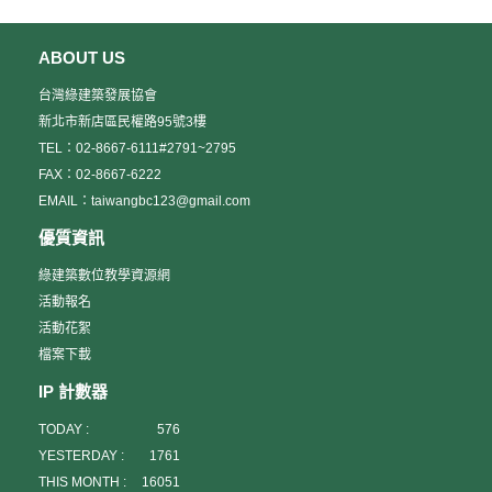
請於2009年3月15日前寄至會議執行助理廖霖梅小姐，郵件信箱：
gbtec.liao@gmail.com。 聯繫方式
ABOUT US
關於會議資訊www.taiwangbc.org.tw
或聯繫廖霖梅小姐
台灣綠建築發展協會
電話︰ +886 2 27376244
新北市新店區民權路95號3樓
傳真︰ +886 2 27376721
TEL：02-8667-6111#2791~2795
電子郵件︰gbtec.liao@gmail.com
FAX：02-8667-6222
EMAIL：taiwangbc123@gmail.com
優質資訊
綠建築數位教學資源網
活動報名
活動花絮
檔案下載
IP 計數器
TODAY :
576
YESTERDAY :
1761
THIS MONTH :
16051