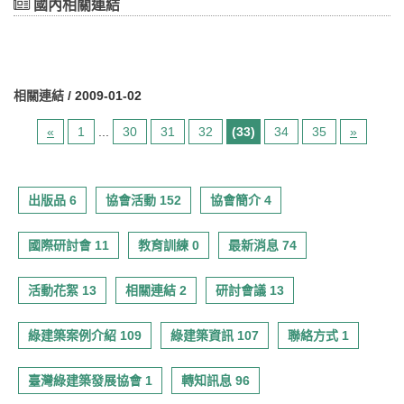
現場提供英、日文口譯，讓與會人士與演講者易於相互交流。
國內相關連結
實節能減碳之綠建築政策。因此，行政院97年1月11日核定之「生態
因此，於台灣舉辦「2009綠建築邁向生態城市研討會」，積極邀請
城市綠建築推動方案」，即因應此一發展趨勢，賡續推動綠建築，
各國產、官、學界之表者與會分享因地制宜之「在地經驗」，並以
並擴大至生態社區與生態城市之層次，以達到國土永續建設之目
「在地行動」展示台灣綠建築政策推動情形，及民間產業界的生產
標。本計畫為上開方案所列經常辦理的重點工作事項之ㄧ，將於
成果，提供作為環熱帶圈國家之永續環境教育基地及優良範例。期
北、中、南各舉辦一場「生態城市綠建築講習會」，透過講習會積
待與各界人士的踴躍參與，相信研討會的成果將因各位更加豐碩。
相關連結
/ 2009-01-02
極宣導、推廣，使生態城市綠建築政策更深耕、茁壯。
[#]
研討會議題
«
1
...
30
31
32
(33)
34
35
»
研討會議題包括目前綠建築與生態城市相關的研究、發展議題、應
用方式、案例研究以及策略評估，分別如下︰
1.綠建築政策與方針
出版品 6
協會活動 152
協會簡介 4
2.建築節能
3.綠建築與永續生態
4.建築減廢
國際研討會 11
教育訓練 0
最新消息 74
5.健康室內環境品質
6. 評估系統和工具
活動花絮 13
相關連結 2
研討會議 13
7. 生態技術與規劃理論
8. 教育訓練和執行策略
9. 永續都市再生與更新
綠建築案例介紹 109
綠建築資訊 107
聯絡方式 1
10. 生態城市與其他相關議題 徵搞須知
摘要以不超過300個字為原則。
臺灣綠建築發展協會 1
轉知訊息 96
以Microsoft Word 或PDF形式(* .doc或者.PDF)繳交，並且檔名請以
作者為名。