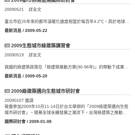
2009都市熱島退燒國際研討會
20090521 詳全文
臺北市近25年來的都市溫暖化速度相當於每百年4.2℃，高於地球每
百年0.7℃的溫暖化速度。高度都市化發展已對都市氣候造成重大的
最新消息
/ 2009-05-22
影響，我們對於未來都市化發展應有所警惕與思考。
為推廣都市熱島退燒策略及促進住居環境節能減碳政策，本次邀請
國內外專家學者與會，就永續都市發展、都市熱島改善策略、相關
2009生態城市綠建築講習會
評估指標及建築技術等進行研討，冀期強化環境規劃專業者與公部
20090519 詳全文
門政策執行者對於都市熱島退燒意識及觀念，進而提昇臺北市都市
生活環境品質，實現都市永續發展之目標。
我國的綠建築政策在「綠建築推動方案(90-96年)」的帶動下成果日
透過財團法人台灣建築中心的協助，邀請加州柏克萊大學勞倫斯柏
漸顯著，也使台灣躋身執行永續建築政策之國際舞台。台灣不僅發
克萊國家實驗室(Lawrence Berkeley National Laboratory)都市熱島
最新消息
/ 2009-05-20
展出全球第4套綠建築評估系統與認證制度，首先針對公有建築進行
研究團隊主持人Hashem Akbari教授、國際能源研究團隊主持人Tim,
綠建築設計管制，亦率先由政府執行舊有廳舍之綠建築改造，更是
Xu教授、日本東北大學(Tohoku University) Akashi Mochida教授以
第1個在建築法規訂定綠建築專章的國家。我國實施綠建築政策以
2009綠建築邁向生態城市研討會
及香港中文大學建築系鄒經宇教授等四位專家學者來台，演講介紹
來，效益明顯，除了各界對「生態、節能、減廢、健康」之綠建築
美、日、香港等地在都市熱島退燒技術的研究經驗，並與國內產官
20090107 邀請
概念更加瞭解認識以外，優質民間企業也逐漸興起了建造綠建築的
學研各界先進互相交流心得成果，會中安排有大會專題演講
敬邀參加2009年10月11-14日於台北舉辦的「2009綠建築邁向生態
熱潮，為國家永續政策立下立竿見影的典範。
（Keynote Speech），以及三場(Sessions)議題，一同探討臺北獨
城市研討會」。隨著全球永續發展之潮流下，台灣綠建築之推動與
然而，前階段綠建築推動方案乃以管制性之公部門政策為主，尚待
特地形限制、面臨之課題、都市熱島退燒技術、策略及臺北市都市
發展已日趨成熟，並且為落實環亞熱帶圈國家對於當前優質生活空
激發民間綠建築產業更具活力地積極參與，且今日全球暖化議題與
國際研討會
/ 2009-01-08
發展局執行示範區技術模擬成果之展示，以提供臺北市都市發展局
間-「安全、效率、舒適、便利」之跨領域需求，現階段台灣已建立
都市熱島效應等更形迫切，應朝更大尺度之生態社區、都市設計審
未來都市計畫之土地使用與改善都市熱島現況之決策參考。
完整之綠建築評估體系。
議、以及都市計畫等面向，賡續擴大推動並加強宣導，始可全面落