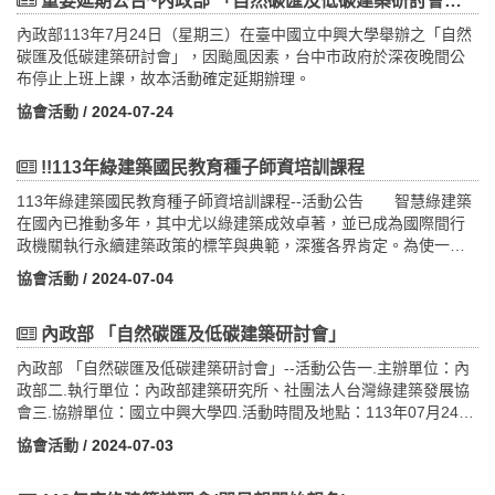
重要延期公告~內政部 「自然碳匯及低碳建築研討會」7/24 活動延期辦理~
健康(Health)的課程，讓剛接觸的學員能對綠建築九大指標有基礎的
認識。參訪課程：全體培訓學員參加，上午安排生態旅遊講座分
內政部113年7月24日（星期三）在臺中國立中興大學舉辦之「自然
享，下午則是安排至綠建築案例現場參觀、學習，互動學習對於解
碳匯及低碳建築研討會」，因颱風因素，台中市政府於深夜晚間公
說有極大之幫助。 成果分享：以低碳綠建築導遊的學員為主，每位
布停止上班上課，故本活動確定延期辦理。
參與者皆需上台分享，且運用6分鐘的時間，將帶團時如何向民眾分
協會活動
/ 2024-07-24
享綠建築及本次上課內容濃縮分享，將課程上所學習的知識轉化為
自我導覽能力。 內政部建築研究所綠建築示範基地暨低碳觀光綠建
築知性之旅導覽解說人員培訓課程（第一天）日期地點課程內容時
!!113年綠建築國民教育種子師資培訓課程
間講師備註113年10月22日（星期二）(北)113年10月29日（星期
113年綠建築國民教育種子師資培訓課程--活動公告 智慧綠建築
二）(南)大坪林聯合開發大樓第一講習教室(北)國立成功大學運璿綠
在國內已推動多年，其中尤以綠建築成效卓著，並已成為國際間行
建築科技大樓B1會議室(南)09：3010：00報到10：0010：30綠建
政機關執行永續建築政策的標竿與典範，深獲各界肯定。為使一般
築發展與淨零建築政策推廣盧育晟助理研究員(北)林谷陶副研究員
民眾有機會親身體驗親近綠建築，以普及綠建築節能減碳的環保理
(南)30min10：3012：10臺灣淨零綠建築關鍵鑰匙嚴佳茹助理教授
協會活動
/ 2024-07-04
念；惟不少學者專家建議，環境教育宣導應融入學校課程從小扎
100min12：1013：30中午用餐13：3015：10綠建築評估系統綠建
根，以深入影響形成生活習性，爰製作綠建築數位課程及教材，並
築減碳&減廢建築設計陳海曙副教授100min15：1015：20休息時間
與教育部合作以深入國小納入環境教育，以及透過網路雲端以達到
內政部 「自然碳匯及低碳建築研討會」
15：2017：00綠建築解說導覽技巧孫振義教授100min結束 內政部
有效普及應用，使綠建築永續環保理念深耕茁壯。 本次課程計
建築研究所綠建築示範基地暨低碳觀光綠建築知性之旅導覽解說人
內政部 「自然碳匯及低碳建築研討會」--活動公告一.主辦單位：內
透過3場次的舉辦(2場實體授課、1場線上授課)， 課程規劃上以綠建
員培訓課程（第二天）日期地點課程內容時間講師備註113年10月
政部二.執行單位：內政部建築研究所、社團法人台灣綠建築發展協
築九大指標概述為主，配合綠建築數位教材解說、優良綠建築校園
23日（星期三）(北)113年10月 30日（星期三）(南)大坪林聯合開發
會三.協辦單位：國立中興大學四.活動時間及地點：113年07月24日
案例介紹，結合成一套系統以利參與之學校教育行政人員進行推
大樓第一講習教室(北)國立成功大學運璿綠建築科技大樓B1會議室
（星期三）國立中興大學圖書館7樓國際會議廳(臺中市南區興大路
廣，達到向下扎根之普及效果。
協會活動
/ 2024-07-03
(南)09：3010：00報到10：0012：00生態旅遊講座系列(北部)生態
145號)五.邀請對象： 1.不動產開發公會、建築師公會、土木技師
旅遊&自然保育-公私協力合作案例分享莊孟憲老師120min生態旅遊
公會、營造公會等公協會團體及從業人員。 2.全國各國家公園管理
講座系列(南部)永續實踐，引領體驗綠色之旅張振煌老師12：