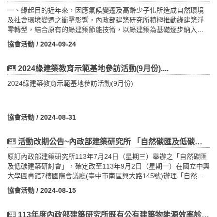
(三) 公寓大廈管理組織報備證明影本；非以公寓大廈管理委員會或
一、緣起目的近年來，因應氣候變遷及高齡少子化所造成自然環境
管理負責人為申請人者，免附。 (四) 建物登記謄本影本；非以
及社會環境變遷之衝擊影響，內政部建築研究所積極推動綠建築淨
建築物所有權人為申請人者，免附。 (五) 綠建築標章證書影
零轉型，結合原有的綠建築節能技術，以綠建築為基礎逐步納入近
本。 (六) 著作財產權讓與書。 (七) 綠建築規劃設計構想說
零碳建築技術，以逐步達成2050年淨零建築願景，對減緩地球暖化
協會活動
/ 2024-09-24
明，最多二十頁，內容應包括： 1. 參選建築物設計理念。
善盡一己之力。為加強民眾對綠建築節能減碳觀念的認識，內政部
2. 綠建築設計指標項目達成之效益說明。 3. 建築物現況照
建築研究所結合綠建築場域及既有教育資源，辦理綠建築示範基地
片。 4. 有助於說明參選建築物之圖說。 5. 其他創新設
參訪及低碳觀光知性之旅等活動，並安排專業的綠建築導覽解說
2024綠建築教育示範基地參訪活動(9月份)....
計手法等。四、 申請人檢送之相關文件及資料不符規定者，由本部
員，使民眾能透過活動參與，了解綠建築節能減碳、永續環保的理
2024綠建築教育示範基地參訪活動(9月份)
於初選前通知申請人於十日內補正，屆期未補正或補正不完全者，
念。本培訓課程為了全面推廣「節能減碳、智慧臺灣」的理念，故
不予受理。五、 作品繳交方式 (一) 收件地址：23141新北市新
需加強綠建築導覽解說人員的綠建築知識與解說能力，達到未來解
店區民權路95號3樓（社團法人台灣綠建築發展協會 優良綠建築作
說之完整性與精神，方能將綠建築理念擴大推展至社會各階層，以
品評選活動收） (二) 收件時間：自公告日起至6月16日（星期
利綠建築案例參訪導覽並積極宣導及推廣。二、預期效益本活動規
協會活動
/ 2024-08-31
一）下午5時止，以掛號郵件（郵戳為憑）、快遞或專人送達（以簽
劃辦理北、南各1場「綠建築示範基地暨低碳觀光綠建築知性之旅導
收為準），逾期不予受理。 (三) 執行單位連絡資訊： 1.
覽解說人員培訓課程」，每場次為期3天，第1天安排綠建築專題課
活動改期公告~內政部建築研究所 「自然碳匯及低碳建築研討會」改至9/2辦理~!
聯絡人：社團法人台灣綠建築發展協會 黃律維 先生 2. 連絡
程；第2天安排生態旅遊講座及優良綠建築參訪；第3天為成果分
電話：02-8667-6111#2792 3. 傳真號碼：02-8667-6222
享。將最新的綠建築政策資訊傳遞出去，使民眾藉由參訪活動之過
原訂內政部建築研究所113年7月24日（星期三）舉辦之「自然碳匯
4. E-MAIL：luewei@taiwangbc.org.tw
程，將綠建築設計概念與節能減碳理念深植心中，達到寓教於樂之
及低碳建築研討會」，確定改至113年9月2日（星期一）在國立中興
五、詳細資訊請參照附件「優良綠建築作品評選獎勵作業要點」、
目的。三、邀請對象：(一)「綠建築示範基地參訪」：全臺各縣市之
大學圖書館7樓國際會議廳(臺中市南區興大路145號)辦理「自然碳
「優良綠建築甄選申請書」與「綠建築作品名單(109年至114年4月
建築師公會及其從業人員、全臺各縣市之空調、土木、電機等技師
匯及低碳建築研討會」。
協會活動
/ 2024-08-15
底止通過案件)」。下載附件：114年優良綠建築作品評選獎勵作業
公會及其從業人員、示範基地解說講師、綠建築講師、各示範基地
要點(含附件).doc下載附件：綠建築作品(依設計單位排列).pdf下載
之案場。(二)「低碳觀光綠建築知性之旅」：低碳綠建築知性之旅導
附件：綠建築作品(依起造人排列).pdf
覽人員、社團法人臺灣生態旅遊協會、中華民國觀光領隊協會、中
113年度內政部建築研究所既有公有建築物能源效率診斷評估及改善講習會(開始報名)