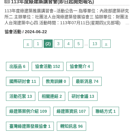
處。 3.全國各大專院校師生及學術界人員。 4.中央及地方政府機
113年度綠建築講習會(即日起開始報名)
0013：00中午用餐14：3016：10優良綠建築案例(北部參訪)安永心
關人員及民意代表。 5.一般民眾及其他。
113年度綠建築推廣講習會--活動公告一.指導單位：內政部建築研究
食館安永心食館薦派100min14:0015:40優良綠建築案例(南部參訪)
所二.主辦單位：社團法人台灣綠建築發展協會三.協辦單位：財團法
臺南九份子國民中小學劉木賢建築師結束內政部建築研究所綠建築
人台灣建築中心四.活動時間：113年07月11日(星期四)(北部場)
示範基地暨低碳觀光綠建築知性之旅導覽解說人員培訓課程（第三
113年07月19日(星期五)(中部場) 113年07
天）日期地點課程內容時間時間備註113年10月24日（星期四）
協會活動
/ 2024-06-22
月26日(星期五)(南部場)五.開課時間及地點： (一)113年07月11
(北)113年10月31日（星期四）(南)大坪林聯合開發大樓第第一講習
日(星期四)(北部場)-於大坪林聯合開發大樓15樓國際會議廳(新北市
教室(北)國立成功大學運璿綠建築科技大樓B1會議室(南)13：
«
1
(2)
3
4
5
...
13
»
新店區北新路三段200號)舉辦 (二)113年07月19日(星期五)(中
0013：30報到13：3014：20成果分享(一)50min14：2014：30休
部場)-於逢甲大學第九國際會議廳(台中市西屯區文華路100號(學思
息14：3015：20成果分享(二)50min15：2015：30休息15：
樓2樓))舉辦 (三) 113年07月26日(星期五)(南部場)-於高雄商務
3016：20成果分享(三)50min16：2016：30結業與Q & A時間
會議中心商道廳(高雄市前鎮區中山二路5號3樓)舉辦六.邀請對象：
出版品 6
協會活動 152
協會簡介 4
1.全臺各縣市之建築師公會及其從業人員。 2.全臺各縣市之
空調、土木、電機等技師公會及其從業人員。 3.相關政府機
國際研討會 11
教育訓練 0
最新消息 74
關。 4.相關產業公協會。
活動花絮 13
相關連結 2
研討會議 13
綠建築案例介紹 109
綠建築資訊 107
聯絡方式 1
臺灣綠建築發展協會 1
轉知訊息 96