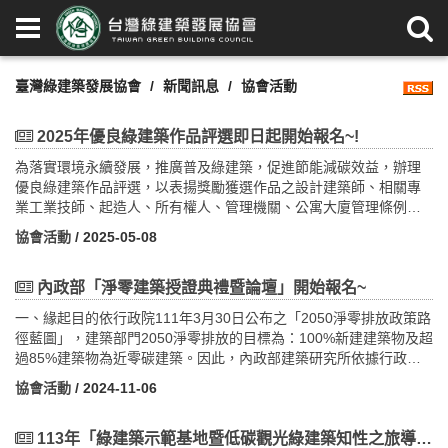
臺灣綠建築發展協會
新聞訊息
協會活動
2025年優良綠建築作品評選即日起開始報名~!
為落實環境永續發展，推廣普及綠建築，促進節能減碳效益，辦理
優良綠建築作品評選，以表揚獎勵獲選作品之設計建築師、相關專
業工業技師、起造人、所有權人、管理機關、公寓大廈管理條例規
定之管理委員會或管理負責人，進而激發全民對綠建築之重視。內
協會活動
/ 2025-05-08
政部建築研究所委託本會辦理評選活動，依據內政部114年5月5日台
內建研字第1147638331號函訂定之「優良綠建築作品評選獎勵作業
要點」辦理。一、 參選案件之申請人(以下簡稱申請人)應符合下列
內政部「淨零建築授證典禮暨論壇」開始報名~
資格之一，並得共同具名申請： (一) 建築物起造人、所有權
一、緣起目的依行政院111年3月30日公布之「2050淨零排放政策路
人、管理機關、公寓大廈管理條例規定之管理委員會或管理負責
徑藍圖」，建築部門2050淨零排放的目標為：100%新建建築物及超
人。 (二) 建築物之設計建築師或相關專業工業技師。二、 申請
過85%建築物為近零碳建築。因此，內政部建築研究所依據行政院
參選優良綠建築作品之建築物應為評選活動受理申請期限截止前，
核定之前瞻基礎建設計畫第4期(112-113年)公共建設類「我國推動
取得銅級以上綠建築標章，且仍在有效期限內之建築物。三、 申請
協會活動
/ 2024-11-06
淨零建築與應用推廣計畫」六大推動策略中之(4)公私協力全民參與
人應檢具申請書及下列相關文件，按序編頁，裝訂成冊並製作光
推動淨零建築發展，分年分階段辦理既有公有建築物能源效率評估
碟，一式三份， 向本部申請參選： (一) 參選建築物基本資
與近零碳建築優良作品表揚等相關工作事項。
113年「綠建築示範基地暨低碳觀光綠建築知性之旅導覽解說人員培訓課程」開始報名~
料表。 (二) 建築物使用執照或其他合法建築物證明文件影本。