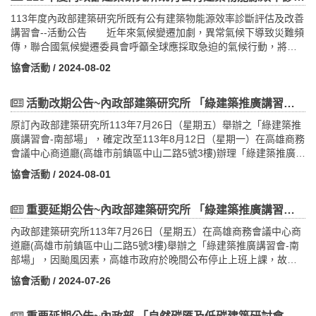
華民國觀光導遊協會、各縣市導遊及領隊協會、各縣市旅行同業公
113年度內政部建築研究所既有公有建築物能源效率診斷評估及改善
會。四、報名方法（一）報名時間：(北部場)10月22、23、24日(星
講習會--活動公告 近年來氣候變遷加劇，異常氣候下導致災難頻
期二、三、四)-即日起至113年10月16日（星期三）止。
傳，聯合國氣候變遷委員會呼籲全球應採取急迫的氣候行動，將全
(南部場)10月29、30、31日(星期二、三、四)-即日起至113
球溫室氣體排放量減量，並於2050年達到淨零，為達成2050淨零建
年10月23日（星期三）止。（二）報名方式： 採線上報名：
協會活動
/ 2024-08-02
築之願景，行政院國家發展委員會於111年3月30日發布我國2050淨
https://reurl.cc/Dlb4qE（三）本次採實體上課，限額40名。（四）
零排放路徑及策略，積極邁向淨零排放目標發展。內政部建築研究
參訓證明發放認定：示範基地解說講師：全程參加(不含成果分享)-
所於111年1月1日公告實施「建築能效評估系統」，由公有建築物帶
活動改期公告~內政部建築研究所 「綠建築推廣講習會-南部場」改至8/12辦理~!
共2天課程。(建築師、技師、綠建築講師、示範基地志工、導遊、
頭做起，引導民間建築跟進，並採分年分階段方式，進一步強化取
領隊等其他職業)低碳綠建築導遊：全程參加培訓(含成果分享)-共3
原訂內政部建築研究所113年7月26日（星期五）舉辦之「綠建築推
得綠建築標章建築物之建築能源效率。本次課程以「建築能效診斷
天課程。(帶團資格-綠建築導遊/領隊，需有導遊領隊證)（五）連絡
廣講習會-南部場」，確定改至113年8月12日（星期一）在高雄商務
與評估作業流程」為主題，使與會者了解現行建築能效評估作業流
方式：社團法人台灣綠建築發展協會 黃先生、陳先生連絡電話：
會議中心商道廳(高雄市前鎮區中山二路5號3樓)辦理「綠建築推廣講
程，並針對我國建築節能政策與策略、智慧系統控制結合能源效率
02-86676111#123、#181傳真號碼：02-86676222連絡地址：新北
習會-南部場」。
管理之應用以及3件近零碳建築(第1+級)案例實踐分享等議題進行說
協會活動
/ 2024-08-01
市新店區民權路95號3樓E-MAIL：luewei@taiwangbc.org.tw
明與探討，使建築師、相關技師、從業人員及一般民眾更能了解建
heroyohoho@taiwangbc.org.tw（六）注意事項：遇颱風等天災
築能效評估與建築節能技術對減緩氣候變遷之重要性。
情形依行政院人事行政總處公告為主。五、課程相關證明（僅提供
重要延期公告~內政部建築研究所 「綠建築推廣講習會-南部場」7/26活動延期辦理~
全程出席者）（一）參訓證明書乙紙（僅提供全程出席者–2天課程
內政部建築研究所113年7月26日（星期五）在高雄商務會議中心商
或3天課程）（二）建築師積分證明乙紙（僅提供全程出席者–2天課
道廳(高雄市前鎮區中山二路5號3樓)舉辦之「綠建築推廣講習會-南
程）。（三）技師執業執照換證積分（僅提供全程出席者–2天課
部場」，因颱風因素，高雄市政府於晚間公布停止上班上課，故本
程）。六、 課程規劃 為提升受培訓綠建築導覽解說人員對各
活動確定延期辦理。
案場解說之能力，在課程規劃分以下三階段：綠建築課程：提供示
協會活動
/ 2024-07-26
範基地講師與低碳綠建築導遊的學員參加，綠建築基礎概念，針對
生態( Ecology)、節能(Energy Saving)、減廢(Waste Reduction)、