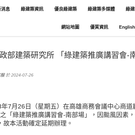
新消息
綠建築資訊
優良綠建築
綠建築多媒體
綠建
網站地圖
優質資訊
English
息
協會活動
政部建築研究所 「綠建築推廣講習會-南
客服
於 2024-07-26
3年7月26日（星期五）在
高雄商務會議中心
商道
之「綠建築推廣講習會-南部場」，
因颱風因素，
，
故本活動確定延期辦理
。