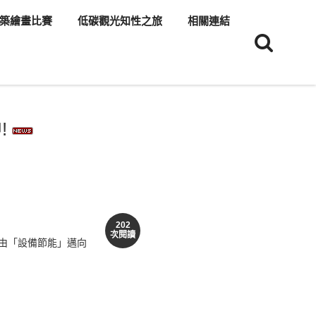
築繪畫比賽
低碳觀光知性之旅
相關連結
!
202
次閱讀
由「設備節能」邁向