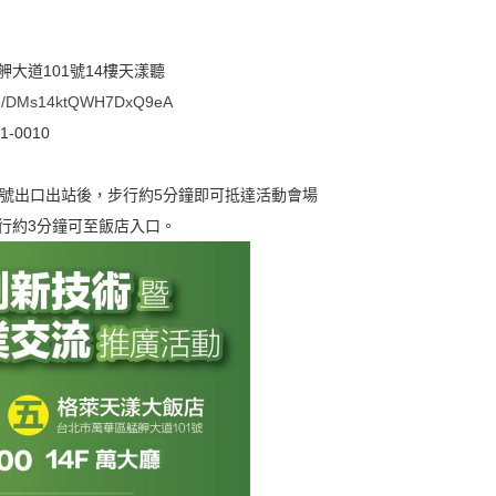
大道101號14樓天漾聽
.gle/DMs14ktQWH7DxQ9eA
-0010
3號出口出站後，步行約5分鐘即可抵達活動會場
行約3分鐘可至飯店入口。