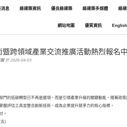
新消息
綠建築資訊
優良綠建築
綠建築多媒體
綠建
網站地圖
優質資訊
English
息
轉知訊息
術暨跨領域產業交流推廣活動熱烈報名中
客服
於 2026-04-03
部門的低碳轉型已不再是選項，而是引領產業升級的關鍵動能。隨著政策
掌握評估工具並整合創新技術，成為企業提升競爭力的核心指標。
討。
五)