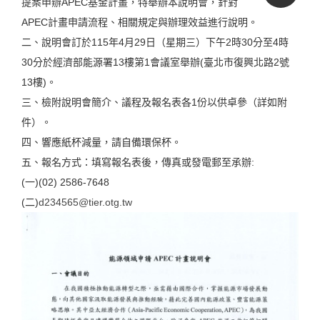
提案申辦APEC基金計畫，特舉辦本說明會，針對
APEC計畫申請流程、相關規定與辦理效益進行說明。
二、說明會訂於115年4月29日（星期三）下午2時30分至4時
30分於經濟部能源署13樓第1會議室舉辦(臺北市復興北路2號
13樓)。
三、檢附說明會簡介、議程及報名表各1份以供卓參（詳如附
件）。
四、響應紙杯減量，請自備環保杯。
五、報名方式：填寫報名表後，傳真或發電郵至承辦:
(一)(02) 2586-7648
(二)
d234565@tier.otg.tw