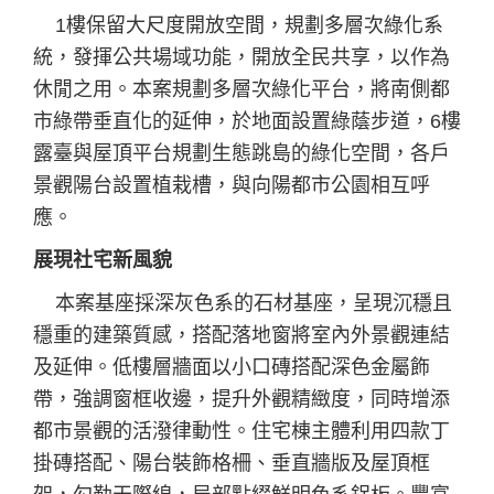
1樓保留大尺度開放空間，規劃多層次綠化系
統，發揮公共場域功能，開放全民共享，以作為
休閒之用。本案規劃多層次綠化平台，將南側都
市綠帶垂直化的延伸，於地面設置綠蔭步道，6樓
露臺與屋頂平台規劃生態跳島的綠化空間，各戶
景觀陽台設置植栽槽，與向陽都市公園相互呼
應。
展現社宅新風貌
本案基座採深灰色系的石材基座，呈現沉穩且
穩重的建築質感，搭配落地窗將室內外景觀連結
及延伸。低樓層牆面以小口磚搭配深色金屬飾
帶，強調窗框收邊，提升外觀精緻度，同時增添
都市景觀的活潑律動性。住宅棟主體利用四款丁
掛磚搭配、陽台裝飾格柵、垂直牆版及屋頂框