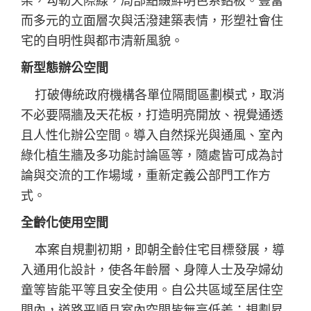
架，勾勒天際線，局部點綴鮮明色系鋁板。豐富
而多元的立面層次與活潑建築表情，形塑社會住
宅的自明性與都市清新風貌。
新型態辦公空間
打破傳統政府機構各單位隔間區劃模式，取消
不必要隔牆及天花板，打造明亮開放、視覺通透
且人性化辦公空間。導入自然採光與通風、室內
綠化植生牆及多功能討論區等，隨處皆可成為討
論與交流的工作場域，重新定義公部門工作方
式。
全齡化使用空間
本案自規劃初期，即朝全齡住宅目標發展，導
入通用化設計，使各年齡層、身障人士及孕婦幼
童等皆能平等且安全使用。自公共區域至居住空
間內，道路平順且室內空間皆無高低差；規劃昇