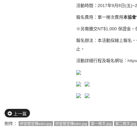
活動時間：
2017
年
9
月
8
日
(
五
)~
報名費用：
單一梯次費用
本協會
※另需繳交
NT$1,000
保證金，
報名辦法：本活動採線上報名，
止。
活動詳細行程及報名網址：
http
上一篇
附件：
研習營宣傳edm.jpg
研習營宣傳edm.jpg
第一梯次.jpg
第二梯次.jpg