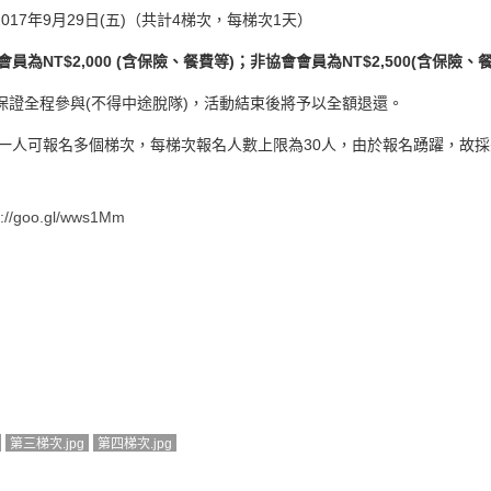
2017
年
9
月
29
日
(
五
)
（共計
4
梯次，每梯次
1
天）
會員為
NT$2,000 (
含保險、餐費等
)
；非協會會員為
NT$2,500(
含保險、
保證全程參與
(
不得中途脫隊
)
，活動結束後將予以全額退還。
一人可報名多個梯次，每梯次報名人數上限為
30
人，由於報名踴躍，故採
s://goo.gl/wws1Mm
第三梯次.jpg
第四梯次.jpg