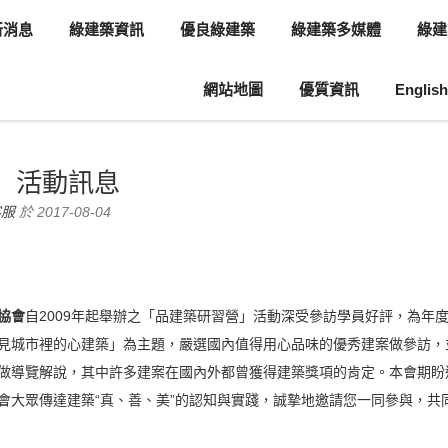
新消息
綠建築資訊
優良綠建築
綠建築多媒體
綠建
網站地圖
優質資訊
English
息
轉知訊息
」活動訊息
客服
於 2017-08-04
協會
自2009年起舉辦之「品建築研習營」活動深受參訪學員好評，為年
見城市裡的心建築」為主題，嚴選國內值得用心品味的優秀建案做參訪，
做導覽解說，其中許多建案在國內外都曾獲得建築獎項的肯定。本會期盼
會大眾傳達建築“真、善、美”的認知與實踐，誠摯地邀請您一同參與，共