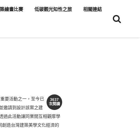
築繪畫比賽
低碳觀光知性之旅
相關連結
度重要活動之一，至今已
3637
次閱讀
並邀請到設計該案之建
透過此活動讓同業間互相觀摩學
同創造台灣建築美學文化經濟的