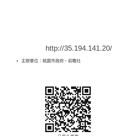
有效鏈結中央及地方的產業發展資
源，以夥伴關係共同解決問題，從而
創造投資、就業與商機，提升國家與
地方的經濟與競爭力。
活動網站：
http://35.194.141.20/
主辦單位：桃園市政府、前瞻社