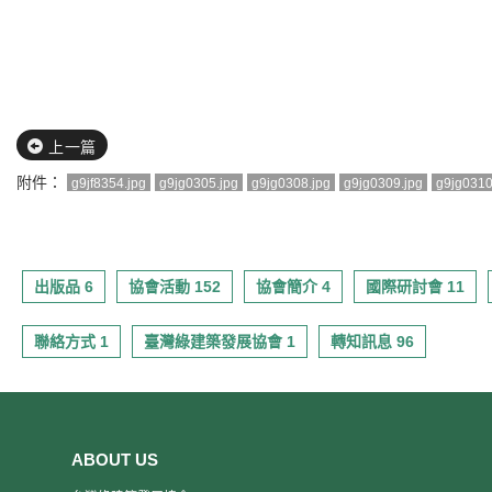
上一篇
附件：
g9jf8354.jpg
g9jg0305.jpg
g9jg0308.jpg
g9jg0309.jpg
g9jg0310
出版品 6
協會活動 152
協會簡介 4
國際研討會 11
聯絡方式 1
臺灣綠建築發展協會 1
轉知訊息 96
ABOUT US