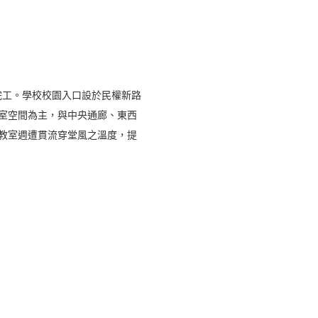
第完工。學校校園入口設於民權新路
室空間為主，與中央通廊、東西
教室週遭貫流穿堂風之溫度，提