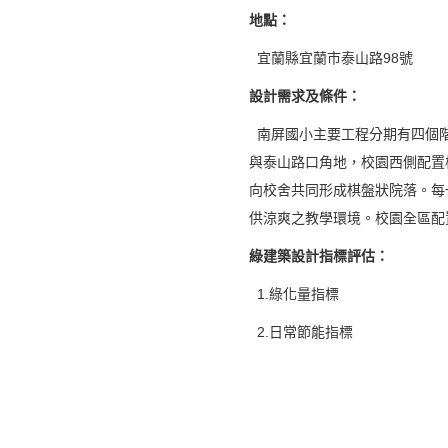
地點
：
宜蘭縣宜蘭市泰山路98號
設計需求及條件
：
南屏國小主要工程分期有四個階段
與泰山路口角地，校園西側配置
向校舍共同形成棋盤狀院落。每
供涼爽之教學環境。校園全區配
綠建築設計指標評估
：
1.綠化量指標
2.日常節能指標