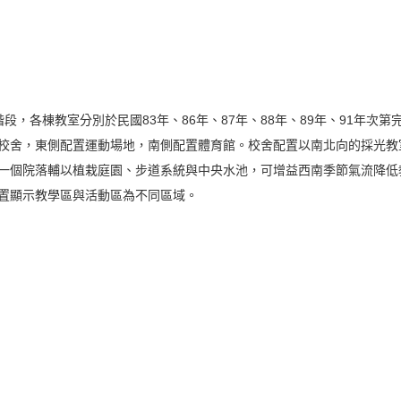
，各棟教室分別於民國83年、86年、87年、88年、89年、91年次
校舍，東側配置運動場地，南側配置體育館。校舍配置以南北向的採光教
一個院落輔以植栽庭園、步道系統與中央水池，可增益西南季節氣流降低
置顯示教學區與活動區為不同區域。