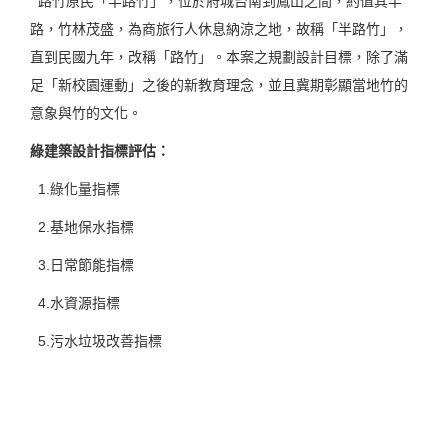
路竹原民「半路竹」，位於府城台南到鳳山之間，約值其半
路，竹林茂盛，為商旅行人休息納涼之地，故稱「半路竹」，
直到民國九年，改稱「路竹」。本案之規劃設計目標，除了滿
足「新校園運動」之後的新教育理念，並且冀期彰顯當地竹的
意象與竹的文化。
綠建築設計指標評估
：
1.綠化量指標
2.基地保水指標
3.日常節能指標
4.水資源指標
5.污水垃圾改善指標