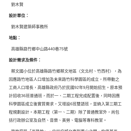
劉木賢
設計單位：
劉木賢建築師事務所
地點：
高雄縣路竹鄉中山路440巷75號
設計需求及條件：
蔡文國小位於高雄縣路竹鄉蔡文地區〈文北村、竹西村〉，為
因應路竹地區人口增加及未來路竹科學園區的成立，所帶動之
工商人口增長，高雄縣政府乃於民國92年9月開始招生。原本預
計招收36班普通班，而於一、二期工程完成配置後，同時因應
科學園區成立後實質需求，又增設6班雙語班，並納入第三期工
程規劃設計。本期工程〈第一、二期〉除了普通教室外，尚包
括行政辦公室及自然、音樂、美勞、電腦等專科教室。