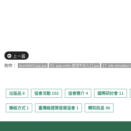
上一篇
附件：
dsc04843.jpg.jpg
03. gap entry-屋頂平台入口.jpg
17. site elevati
出版品 6
協會活動 152
協會簡介 4
國際研討會 11
聯絡方式 1
臺灣綠建築發展協會 1
轉知訊息 96