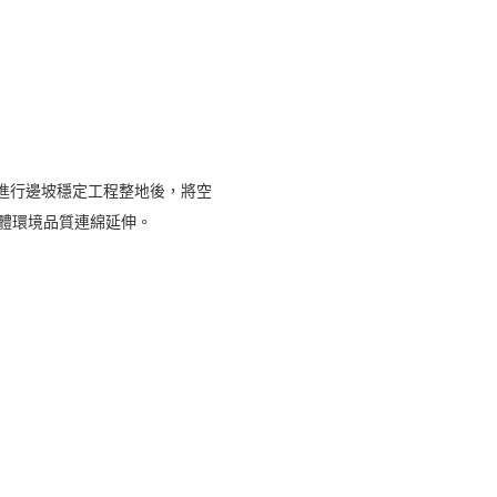
進行邊坡穩定工程整地後，將空
體環境品質連綿延伸。