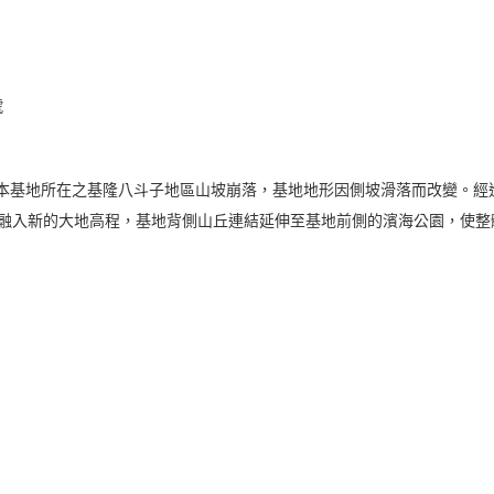
號
，本基地所在之基隆八斗子地區山坡崩落，基地地形因側坡滑落而改變。經
融入新的大地高程，基地背側山丘連結延伸至基地前側的濱海公園，使整