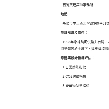
張鶯寶建築師事務所
地點
：
基隆市中正區北寧路369巷61
設計需求及條件
：
1998年象神颱風侵襲北台灣
間量體置於土坡下，建築構造體
綠建築設計指標評估
：
1.日常節能指標
2.CO2減量指標
3.廢棄物減量指標