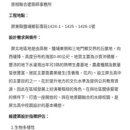
原相聯合建築師事務所
工程地點：
屏東縣鹽埔鄉彭厝段1424-1、1425、1426-1號
設計需求與條件：
屏北地區地是由高樹、鹽埔東側和三地門鄉交界的丘陵地，向
西緩降，高度分布約海拔0-80公尺。地質主要為沙質沖積層，
豐沛的地下水灌溉出年可3熟的熱帶生產基地，農產種類及數量
皆很豐富，居民主要靠農業維生(含養殖、花卉)。設立屏北高中
的主要目的之一，在於提升地方的文化水準及提供公共教育資
源，因此在區域發展上扮演著樞紐的角色。在與社區關係緊密
的條件下，打造一座開放的、與在地景觀融合的水綠校園，是
屏北高中校園設計的基本構想。
綠建築設計指標評估：
1.生物多樣性