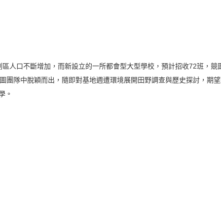
區人口不斷增加，而新設立的一所都會型大型學校，預計招收72班，競
競圖團隊中脫穎而出，隨即對基地週遭環境展開田野調查與歷史探討，期
學。