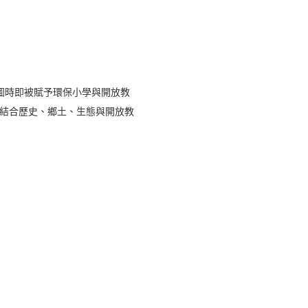
圖時即被賦予環保小學與開放教
望結合歷史、鄉土、生態與開放教