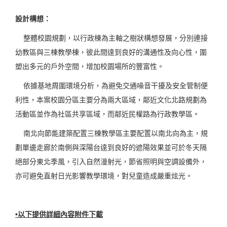
設計構想：
整體校園規劃，以行政棟為主軸之樹狀構想發展，分別連接
幼教區與三棟教學棟，彼此間達到良好的溝通性及向心性，圍
塑出多元的戶外空間，增加校園場所的豐富性。
依據基地周圍環境分析，為避免交通噪音干擾及安全管制便
利性，本案校園分區主要分為兩大區域，鄰近文化北路規劃為
活動區並作為社區共享區域，而鄰近民權路為行政教學區。
南北向節能建築配置三棟教學區主要配置以南北向為主，規
劃單邊走廊於南側與深陽台達到良好的遮陽效果並可於冬天隔
絕部分東北季風，引入自然漫射光，節省照明與空調設備外，
亦可避免直射日光影響教學環境，對兒童造成嚴重炫光。
•以下提供詳細內容附件下載