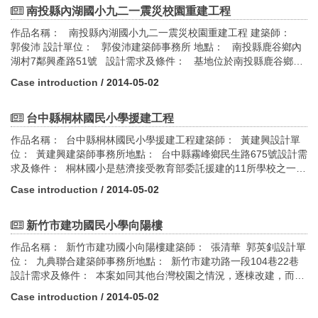
綠建築設計指標評估： 1.綠化量指標 2.基地保水指標 3.日常節能
而數量化。綠建築設計指標評估： 1.綠化量指標 2.基地保水指標
南投縣內湖國小九二一震災校園重建工程
指標 4.水資源指標 5.污水垃圾改善指標
3.日常節能指標 4.水資源指標 5.污水垃圾改善指標
作品名稱： 南投縣內湖國小九二一震災校園重建工程 建築師：
郭俊沛 設計單位： 郭俊沛建築師事務所 地點： 南投縣鹿谷鄉內
湖村7鄰興產路51號 設計需求及條件： 基地位於南投縣鹿谷鄉境
內通往溪頭風景區的路旁，為九二一震災後由各重建地點經過環境
Case introduction
/ 2014-05-02
安全影響評估後所決定的新址。基地舊名「石公坪」此乃因其地質
特色所致，基地內有較多石塊，加諸基地受整體環境土石流的潛在
危險影響，外部環境風險較高，必須依據水土保持的各項限制條件
台中縣桐林國民小學援建工程
進行規劃設計。因此本案設定以環境發展優先的設計原則。 綠建築
作品名稱： 台中縣桐林國民小學援建工程建築師： 黃建興設計單
設計指標評估： 1.綠化量指標 2.基地保水指標 3.日常節能指標
位： 黃建興建築師事務所地點： 台中縣霧峰鄉民生路675號設計需
4.廢棄物減量指標 5.室內環境指標 6.水資源指標 7.污水垃圾改
求及條件： 桐林國小是慈濟接受教育部委託援建的11所學校之一，
善指標
係由紅十字會捐款興建。桐林國小位在台中縣霧峰鄉桐林村山區，
Case introduction
/ 2014-05-02
全校面積為8128M2，是一所六班規模的小學校，全校學生人數僅
100人左右。校地呈長方形，地形東南高向西北下斜，校園中有一高
低1.8公尺之落差。 由地形及動線考量，校園亮體配置在地形高處
新竹市建功國民小學向陽樓
並以南北向安排為宜，靜態主教學空間設置在東南角，二層建築物
作品名稱： 新竹市建功國小向陽樓建築師： 張清華 郭英釗設計單
圍成合院型態，虛實空間尺度適當。利用校園內地形的高地差，以
位： 九典聯合建築師事務所地點： 新竹市建功路一段104巷22巷
圓形量體作為轉換空間，將底層透空挑高設置特殊的半戶外劇場空
設計需求及條件： 本案如同其他台灣校園之情況，逐棟改建，而本
間，可供師生聚會、表演、體能活動，成為校園中心及主要中介空
工程拆除建功國小校園中的一棟一層老違建。因空間需求，重新蓋
間，圓形量體二層為圖書室，將空間尺度拉高並在頂層加設鐘樓，
Case introduction
/ 2014-05-02
起一棟地上四層，地下一層的教室大樓。來自校方的原始需求：50
塑造學校地標。 桐林國小雖屬迷你學校，但軟式棒球是學校傳統體