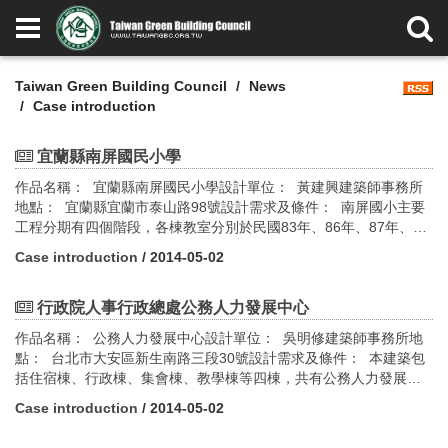
Taiwan Green Building Council
News
Case introduction
宜蘭縣南屏國民小學
作品名稱： 宜蘭縣南屏國民小學設計單位： 黃建興建築師事務所
地點： 宜蘭縣宜蘭市泰山路98號設計需求及條件： 南屏國小主要
工程分期有四個階段，各棟教室分別於民國83年、86年、87年、88
年、89年、91年次第完工。學校校園入口設於民權新路與泰山路口
Case introduction
/ 2014-05-02
角地，校園西側配置校舍，東側配置運動場地，南側配置體育館。
校舍配置以南北向的採光教室空間為主，與中央通廊、東西向校舍
共同形成棋盤狀院落。每一個院落輔以植栽庭園、步道系統與中央
行政院人事行政總處公務人力發展中心
水池，可增益西南季節氣流降低教室週遭貫流穿堂風之溫度，提供
作品名稱： 公務人力發展中心設計單位： 吳明修建築師事務所地
涼爽之教學環境。校園全區配置顯示教學區與活動區為不同區域。
點： 台北市大安區新生南路三段30號設計需求及條件： 本建築包
綠建築設計指標評估： 1.綠化量指標 2.日常節能指標
括住宿棟、行政棟、集會棟、教學棟等四棟，共有公務人力發展中
心與福華國際文教會館等兩個單位進駐，提供公務人員及一般民眾
Case introduction
/ 2014-05-02
訓練講習與住宿餐飲服務。共有280間單雙人套房、圖書館、辦公
室、餐廳、廚房、一般教室、階梯教室、電腦教室、200人國際會議