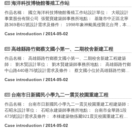
廳、750人集會堂、溫水游泳池、健身房等休閒設施，以及地下停車
海洋科技博物館養殖工作站
場等空間。綠建築設計指標評估： 1.綠化量指標 2.基地保水指標
作品名稱： 國立海洋科技博物館養殖工作站設計單位： 大硯設計
3.日常節能指標 4.CO2減量指標 5.水資源指標 6.污水垃圾改善指
事業股份有限公司 張鶯寶建築師事務所地點： 基隆市中正區北寧
標
路369巷61號設計需求及條件： 1998年象神颱風侵襲北台灣，本基
地所在之基隆八斗子地區山坡崩落，基地地形因側坡滑落而改變。
Case introduction
/ 2014-05-02
經進行邊坡穩定工程整地後，將空間量體置於土坡下，建築構造體
融入新的大地高程，基地背側山丘連結延伸至基地前側的濱海公
園，使整體環境品質連綿延伸。綠建築設計指標評估： 1.日常節能
高雄縣路竹鄉蔡文國小第一、二期校舍新建工程
指標 2.CO2減量指標 3.廢棄物減量指標
作品名稱： 高雄縣路竹鄉蔡文國小第一、二期校舍新建工程建築
師： 劉木賢設計單位： 劉木賢建築師事務所地點： 高雄縣路竹鄉
中山路440巷75號設計需求及條件： 蔡文國小位於高雄縣路竹鄉蔡
文地區〈文北村、竹西村〉，為因應路竹地區人口增加及未來路竹
Case introduction
/ 2014-05-02
科學園區的成立，所帶動之工商人口增長，高雄縣政府乃於民國92
年9月開始招生。原本預計招收36班普通班，而於一、二期工程完成
配置後，同時因應科學園區成立後實質需求，又增設6班雙語班，並
台南市日新國民小學九二一震災校園重建工程
納入第三期工程規劃設計。本期工程〈第一、二期〉除了普通教室
作品名稱： 台南市日新國民小學九二一震災校園重建工程建築師：
外，尚包括行政辦公室及自然、音樂、美勞、電腦等專科教室。 路
石昭永設計單位： 石昭永建築師事務所地點： 台南市金華路1段
竹原民「半路竹」，位於府城台南到鳳山之間，約值其半路，竹林
473號設計需求及條件： 本棟建築物係屬921震災校園重建工程之
茂盛，為商旅行人休息納涼之地，故稱「半路竹」，直到民國九
一，本工程拆除原校園中的一棟受損之建築物。因空間需求，重新
年，改稱「路竹」。本案之規劃設計目標，除了滿足「新校園運
Case introduction
/ 2014-05-02
蓋起一棟地上4樓的教室大樓。校方的需求，包括普通教室、專科教
動」之後的新教育理念，並且冀期彰顯當地竹的意象與竹的文化。
室及廁所。如同一般學校在徵選須知中所列的空間需求，內容簡單