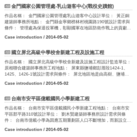
間教室，含普通教室、專科教室及廁所。也如同其他學校在競圖徵
能活動，屢屢在縣際比賽榮獲獎牌，所以在北側戶外場地設置小型
選需知中的需求，普通而數量化。 因應設計需求的構想：本案設計
金門國家公園管理處-乳山遊客中心(戰役史蹟館)
棒球場；校門口左側設置停車場，校園廣場可順坡而上，或由行政
者重新彙整全校的空間需求，了解每個現有空間的使用狀況，並評
空間經走廊、半戶外劇場空間使級而上，讓桐林校園動靜分明，成
作品名稱： 金門國家公園管理處乳山遊客中心設計單位： 黃正銅
估重新詮釋空間的可能性。而經由下列議題的設定，整理出主要的
為一小而美之新校園。綠建築設計指標評估： 1.綠化量指標 2.基地
建築師事務所地點： 金門縣金寧鄉榜林村桃園路190號設計需求與
空間如：普通教室27間（學童的起居室）、專科教室4間（學童與老
保水指標 3.日常節能指標 4.水資源指標 5.污水垃圾改善指標
條件： 管理處為保退役軍機，彰顯國軍在地區防衛作戰上的貢獻實
師的創意空間）、多用途共同教室（學童交誼廳及休息室）依每層
績，以及為保育在地自然生態，強化鄉親及遊客對生態的認知和珍
樓配置。一個圓形劇場及展示空間的可能。屋頂植栽露臺（光合作
Case introduction
/ 2014-05-02
惜，特於中山林遊憩區南側緊鄰乳山故壘、蔣經國紀念館，闢建退
用的地方）。綠建築設計指標評估： 1.日常節能指標 2.水資源指
役軍機停機坪及以環教為主之遊客中心，以提供多樣性之遊憩據
標 3.污水垃圾改善指標
點。綠建築設計指標評估： 1.綠化量指標 2.基地保水指標 3.日常
國立屏北高級中學校舍新建工程及設施工程
節能指標 4.CO2減量指標 5.廢棄物指標 6.水資源指標 7.污水垃圾
作品名稱： 國立屏北高級中學校舍新建及設施工程設計監造單位：
改善指標
原相聯合建築師事務所工程地點： 屏東縣鹽埔鄉彭厝段1424-1、
1425、1426-1號設計需求與條件： 屏北地區地是由高樹、鹽埔東
側和三地門鄉交界的丘陵地，向西緩降，高度分布約海拔0-80公
Case introduction
/ 2014-05-02
尺。地質主要為沙質沖積層，豐沛的地下水灌溉出年可3熟的熱帶生
產基地，農產種類及數量皆很豐富，居民主要靠農業維生(含養殖、
花卉)。設立屏北高中的主要目的之一，在於提升地方的文化水準及
台南市安平區億載國民小學新建工程
提供公共教育資源，因此在區域發展上扮演著樞紐的角色。在與社
作品名稱： 台南市安平區億載國民小學新建工程地點： 台南市安
區關係緊密的條件下，打造一座開放的、與在地景觀融合的水綠校
平區郡平路310號設計單位： 劉木賢建築師事務所設計需求與條
園，是屏北高中校園設計的基本構想。綠建築設計指標評估： 1.生
件： 台南市億載小學為因應五期重劃區人口不斷增加，而新設立的
物多樣性 2.綠化量指標 3.基地保水指標 4.日常節能指標 5.廢棄物
一所都會型大型學校，預計招收72班，競圖時即被賦予環保小學與
指標 6.水資源指標 7.室內環境指標 8.污水垃圾改善指標
Case introduction
/ 2014-05-02
開放教育之期許，我們事務所從12家競圖團隊中脫穎而出，隨即對