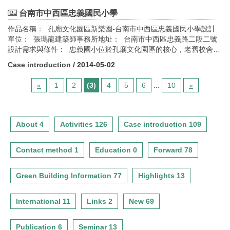
基地週遭環境展開田野調查與歷史探討，期望結合歷史、鄉土、生
態與開放教育理念，成為一所都會型理想小學。綠建築設計指標評
台南市中西區忠義國民小學
估： 1.生物多樣性 2.綠化量指標 3.基地保水指標 4.日常節能指
作品名稱： 孔廟文化園區新樂園-台南市中西區忠義國民小學設計
標 5.CO2減量指標 6.廢棄物指標 7.水資源指標 8.室內環境指標
單位： 張瑪龍建築師事務所地址： 台南市中西區忠義路二段二號
9.污水垃圾改善指標
設計需求與條件： 忠義國小位於孔廟文化園區的核心，老舊校舍分
為三區整建，第一期校舍於93年底落成，為地上二層與地下一層樓
Case introduction
/ 2014-05-02
的建築物，主要作為行政與專科教室使用。目前尚在施工的是第二
期宿舍，將包含33間普通教室；另一施工位置則是忠義國小的禮
«
1
2
(3)
4
5
6
...
10
»
堂，屬於日領時期武德殿的古蹟建築物。全部工期預計一年半完
成，屆時孔廟周邊將可形成台南市極具文化氣息之開放空間。綠建
築設計指標評估： 1.綠化量指標 2.基地保水指標 3.日常節能指標
4.污水垃圾改善指標
About 4
Activities 126
Case introduction 109
Contact method 1
Education 0
Forward 78
Green Building Information 77
Highlights 13
International 11
Links 2
New 69
Publication 6
Seminar 13