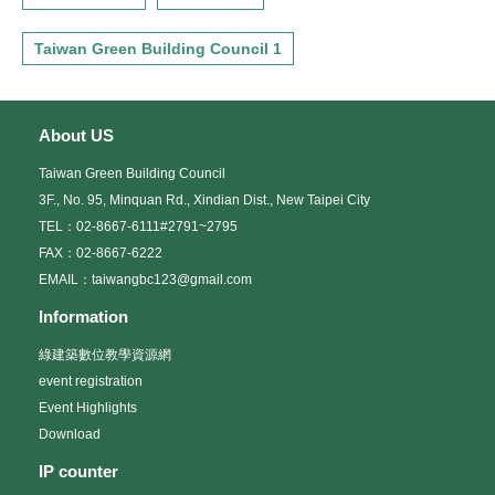
Taiwan Green Building Council 1
About US
Taiwan Green Building Council
3F., No. 95, Minquan Rd., Xindian Dist., New Taipei City
TEL：02-8667-6111#2791~2795
FAX：02-8667-6222
EMAIL：taiwangbc123@gmail.com
Information
綠建築數位教學資源網
event registration
Event Highlights
Download
IP counter