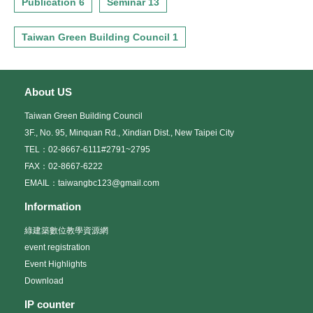
Publication 6
Seminar 13
Taiwan Green Building Council 1
About US
Taiwan Green Building Council
3F., No. 95, Minquan Rd., Xindian Dist., New Taipei City
TEL：02-8667-6111#2791~2795
FAX：02-8667-6222
EMAIL：taiwangbc123@gmail.com
Information
綠建築數位教學資源網
event registration
Event Highlights
Download
IP counter