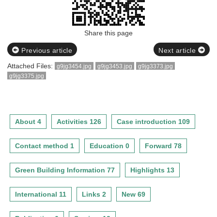
Share this page
Previous article
Next article
Attached Files:
g9jg3454.jpg
g9jg3453.jpg
g9jg3373.jpg
g9jg3375.jpg
About 4
Activities 126
Case introduction 109
Contact method 1
Education 0
Forward 78
Green Building Information 77
Highlights 13
International 11
Links 2
New 69