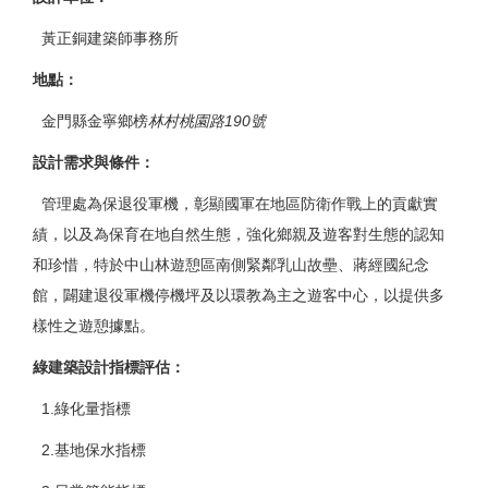
黃正銅建築師事務所
地點：
金門縣金寧鄉榜
林村桃園路
190
號
設計需求與條件：
管理處為保退役軍機，彰顯國軍在地區防衛作戰上的貢獻實
績，以及為保育在地自然生態，強化鄉親及遊客對生態的認知
和珍惜，特於中山林遊憩區南側緊鄰乳山故壘、蔣經國紀念
館，闢建退役軍機停機坪及以環教為主之遊客中心，以提供多
樣性之遊憩據點。
綠建築設計指標評估：
1.綠化量指標
2.基地保水指標