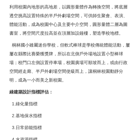
利用校園內地形的高地差，以圓形量體作為轉換空間，將底層
透空挑高設置特殊的半戶外劇場空間，可供師生聚會、表演、
體能活動，成為校園中心及主要中介空間，圓形量體二層為圖
書室，將空間尺度拉高並在頂層加設鐘樓，塑造學校地標。
桐林國小雖屬迷你學校，但軟式棒球是學校傳統體能活動，屢
屢在縣際比賽榮獲獎牌，所以在北側戶外場地設置小型棒球
場；校門口左側設置停車場，校園廣場可順坡而上，或由行政
空間經走廊、半戶外劇場空間使級而上，讓桐林校園動靜分
明，成為一小而美之新校園。
綠建築設計指標評估
：
1.綠化量指標
2.基地保水指標
3.日常節能指標
4.水資源指標