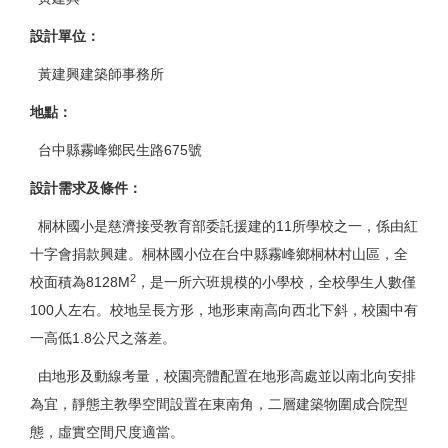
設計單位：
黃建興建築師事務所
地點：
台中縣霧峰鄉民生路675號
設計需求及條件：
桐林國小是慈濟接受教育部委託援建的11所學校之一，係由紅
十字會捐款興建。桐林國小位在台中縣霧峰鄉桐林村山區，全
2
校面積為8128M
，是一所六班規模的小學校，全校學生人數僅
100人左右。校地呈長方形，地形東南高向西北下斜，校園中有
一高低1.8公尺之落差。
由地形及動線考量，校園亮體配置在地形高處並以南北向安排
為宜，靜態主教學空間設置在東南角，二層建築物圍成合院型
態，虛實空間尺度適當。