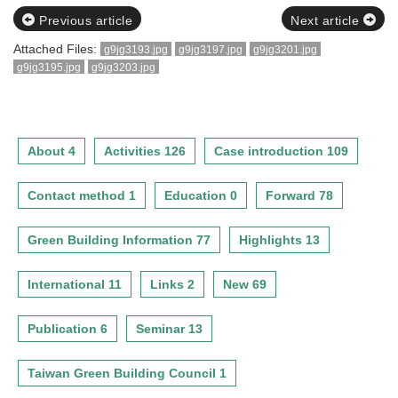
Previous article
Next article
Attached Files:
g9jg3193.jpg
g9jg3197.jpg
g9jg3201.jpg
g9jg3195.jpg
g9jg3203.jpg
About 4
Activities 126
Case introduction 109
Contact method 1
Education 0
Forward 78
Green Building Information 77
Highlights 13
International 11
Links 2
New 69
Publication 6
Seminar 13
Taiwan Green Building Council 1