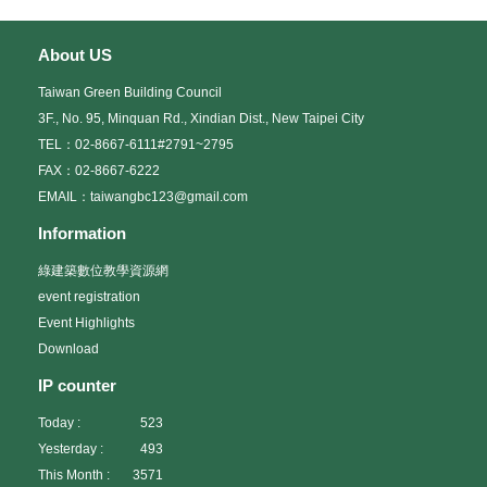
About US
Taiwan Green Building Council
3F., No. 95, Minquan Rd., Xindian Dist., New Taipei City
TEL：02-8667-6111#2791~2795
FAX：02-8667-6222
EMAIL：taiwangbc123@gmail.com
Information
綠建築數位教學資源網
event registration
Event Highlights
Download
IP counter
Today :
523
Yesterday :
493
This Month :
3571