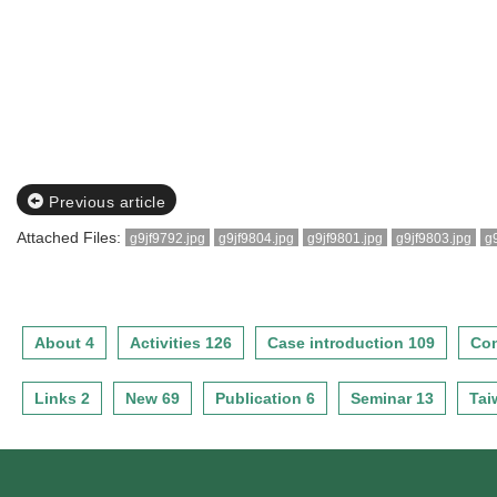
Previous article
Attached Files:
g9jf9792.jpg
g9jf9804.jpg
g9jf9801.jpg
g9jf9803.jpg
g
About 4
Activities 126
Case introduction 109
Con
Links 2
New 69
Publication 6
Seminar 13
Tai