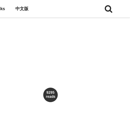
nks
中文版
9295
reads