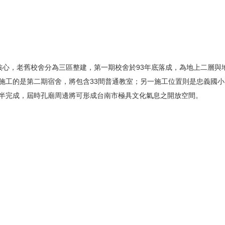
心，老舊校舍分為三區整建，第一期校舍於93年底落成，為地上二層與
施工的是第二期宿舍，將包含33間普通教室；另一施工位置則是忠義國
半完成，屆時孔廟周邊將可形成台南市極具文化氣息之開放空間。