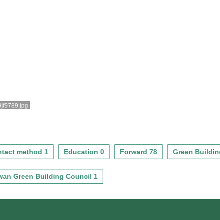
9jf9789.jpg
tact method 1
Education 0
Forward 78
Green Buildin
wan Green Building Council 1