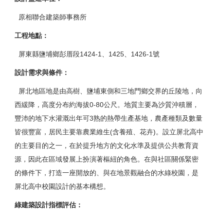
原相聯合建築師事務所
工程地點：
屏東縣鹽埔鄉彭厝段1424-1、1425、1426-1號
設計需求與條件：
屏北地區地是由高樹、鹽埔東側和三地門鄉交界的丘陵地，向
西緩降，高度分布約海拔0-80公尺。地質主要為沙質沖積層，
豐沛的地下水灌溉出年可3熟的熱帶生產基地，農產種類及數量
皆很豐富，居民主要靠農業維生(含養殖、花卉)。設立屏北高中
的主要目的之一，在於提升地方的文化水準及提供公共教育資
源，因此在區域發展上扮演著樞紐的角色。在與社區關係緊密
的條件下，打造一座開放的、與在地景觀融合的水綠校園，是
屏北高中校園設計的基本構想。
綠建築設計指標評估：