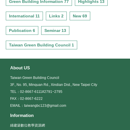
Green Building Information 77
Highlights 13
International 11
Links 2
New 69
Publication 6
Seminar 13
Taiwan Green Building Council 1
About US
Taiwan Green Building Council
3F., No. 95, Minquan Rd., Xindian Dist., New Taipei City
TEL：02-8667-6111#2791~2795
FAX：02-8667-6222
EMAIL：taiwangbc123@gmail.com
Information
綠建築數位教學資源網