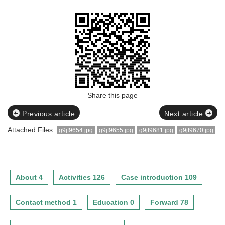
Share this page
Previous article
Next article
Attached Files:
g9jf9654.jpg
g9jf9655.jpg
g9jf9681.jpg
g9jf9670.jpg
About 4
Activities 126
Case introduction 109
Contact method 1
Education 0
Forward 78