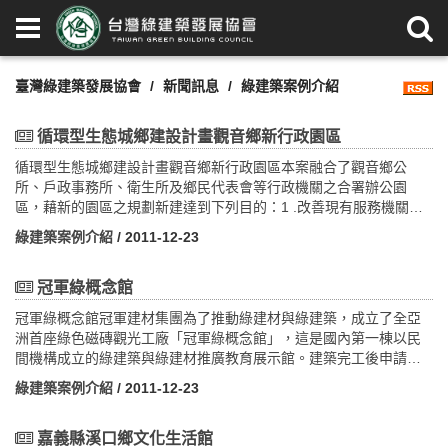
臺灣綠建築發展協會
新聞訊息
綠建築案例介紹
循環型生態城鄉建設計畫觀音鄉新行政園區
循環型生態城鄉建設計畫觀音鄉新行政園區本案融合了觀音鄉公
所、戶政事務所、衛生所及鄉民代表會等行政機關之合署辦公園
區，藉新的園區之規劃新建達到下列目的：1 .改善現有服務機關之
辦公環境、2 .加強鄉民服務之效率與機能、3 .建設符合循環型城鄉
綠建築案例介紹
/ 2011-12-23
生態建設之行政園區。本案因有機關用地與廣場兼停車場用地等兩
種用地屬性，故於設計意圖上希望利用建築手法將此兩明顯區分開
之用地連接至一起，讓行政園區一體化。在配置建築量體的概念上
冠軍綠概念館
利用三合院的手法，將鄉公所、鄉代會、戶政事務所整合為一「Ｌ
冠軍綠概念館冠軍建材集團為了推動綠建材與綠建築，成立了全亞
型建物」，衛生所因有防疫需求，須獨立設置，故衛生所為「Ｉ型
洲首座綠色磁磚觀光工廠「冠軍綠概念館」，這是國內第一棟以民
建築物」並於西南側留設空隙，將Ｌ與Ｉ型建物排列成三合院型
間機構成立的綠建築與綠建材推廣教育展示館。建築完工後申請通
態。三合院配置型態可圍塑出行政園區整體意象，同時可提供冬季
過經濟部觀光工廠評鑑，成為苗栗縣首座在一年內通過兩項認證的
不受東北季風影響，夏季可引入西南氣流至鄉民活動廣場。建築資
綠建築案例介紹
/ 2011-12-23
觀光工廠。業主希望能將此館成為知性的親子旅遊及學校團體戶外
料綠建築標章：鑽石級(2007年更新版)建築用途：辦公、集會、診
教學園地，積極安排對綠建材或綠建築有興趣的學校前往參觀，深
所、展示設計單位：薛晉屏建築師事務所業主：桃園縣觀音鄉公所
耕國內綠色教育，培養在地學子對綠色環保的正確觀念。本案基地
嘉義縣溪口鄉文化生活館
桃園縣觀音鄉民代表會桃園縣觀音鄉戶政事務所桃園縣觀音鄉衛生