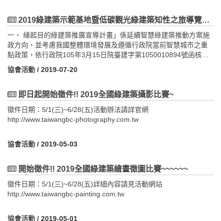
17:20，地點：台北市建築師公會第一會議室(台北市基隆路2段51號
13樓)主辦單位：臺灣建築學會協辦單位：中華民國全國建築師公
2019綠建築示範基地暨低碳觀光綠建築知性之旅導覽解說人員培訓~開始報名~
會、臺北市建築師公會、新北市建築師公會執行單位：中原大學建
一、 緣起目的綠建築推廣宣導計畫」係延續智慧綠建築推動方案施
築系 活動訊息：http://www.architw.org.tw/view_article.php?
政方向，並考慮我國整體環境發展及遵循行政院當前智慧城市之重
id=12952 一、若您是臺灣建築學會會員，請先輸入會員編號及密
點政策，依行政院105年3月15日院臺建字第1050010894號函核定
碼，登入後報名。二、若您非學會會員，請先註冊為網路會員，再
修正之「永續智慧城市-智慧綠建築與社區推動方案(105年-108年)」
報名。 1.請先至學會網站，左邊「加入會員」下方，按「註
協會活動
/ 2019-07-20
分工表之「壹、永續智慧社區創新實證：三、培養跨領域人才及建
冊」。 2.第一列第4個「網路會員申請表」，請按入。 3.請
構產學研發展平台（四）辦理智慧綠建築與社區推廣講習與宣導觀
填寫資料後，按送出。 4.您會收到一封mail，按確認。 5.
摩計畫」及「創新低碳綠建築環境科技計畫(104-107年)」四大研究
即日起開始徵件!! 2019全國綠建築攝影比賽~
您可以填寫您剛才的帳號、密碼後，按登入。 6.按入本會演講
軸向之「綠建築法制教育與應用推廣」等工作項目執行，以進一步
活動，最下方，按「我要參加」(可按申請積分項目)
徵件日期：5/1(三)~6/28(五)活動辦法請詳官網
強化綠建築觀念並推廣擴展，具體呈現臺灣綠建築政策落實之成
http://www.taiwangbc-photography.com.tw
果。本培訓課程為了全面推廣「節能減碳、智慧臺灣」的理念，故
需加強綠建築導覽解說人員的綠建築知識與解說能力，達到未來解
說之完整性與精神，方能將綠建築理念擴大推展至社會各階層，以
協會活動
/ 2019-05-03
利綠建築案例參訪導覽並積極宣導及推廣。二、預期效益本次培訓
之導覽解說人員可讓綠建築示範基地參訪、低碳觀光綠建築旅遊推
開始徵件!! 2019全國綠建築繪畫徵圖比賽~~~~~~
動更加精實，並能積極宣導、推廣活動，達到提升知性旅遊品質，
使民眾藉由參訪活動之過程，將綠建築設計概念與節能減碳理念深
徵件日期：5/1(三)~6/28(五)詳細內容請見活動網站
植心中，達到寓教於樂之目的。三、邀請對象：（一）「示範基
http://www.taiwangbc-painting.com.tw
地」參訪：邀請現有示範基地解說講師、綠建築講師、各示範基地
之設計單位及所屬單位與各大專院校建築相關系所單位薦派人員參
協會活動
/ 2019-05-01