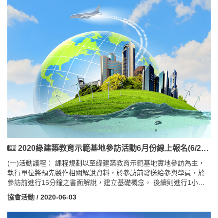
2020綠建築教育示範基地參訪活動6月份線上報名(6/2日起)
(一)活動議程： 課程規劃以至綠建築教育示範基地實地參訪為主，
執行單位將預先製作相關解說資料，於參訪前發送給參與學員，於
參訪前進行15分鐘之書面解說，建立基礎概念， 後續則進行1小時
45分的現場導覽活動。六月份場次時間表： 第1場109/6/23（星
協會活動
/ 2020-06-03
期二）13：20，於淡水捷運站1號出口集合 地點：淡海汙水處
理廠 地址：新北市淡水區濱海路三段601號(水管公園)