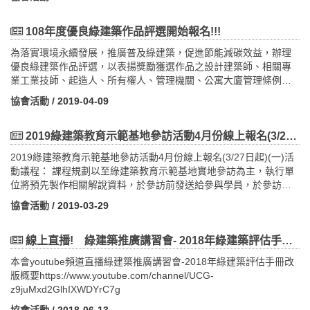
訓。（二）「低碳觀光綠建築」旅遊：邀請現有低碳綠建築旅遊導
覽人員、社團法人臺灣生態旅遊協會、中華民國觀光領隊協會、中
華民國觀光導遊協會及各地導遊與領隊協會，且需領有導遊執照或
108年度優良綠建築作品評選開始報名!!!
已有帶團經驗。四、開課時間及地點場次日期、時間地點北部108年
為落實環境永續發展，推廣普及綠建築，促進節能減碳效益，辦理
8月13日（星期二）上午09時00分課程地點：大坪林聯合開發大樓
優良綠建築作品評選，以表揚獎勵獲選作品之設計建築師、相關專
15樓第二講習教室。108年8月14日（星期三）上午09時30分課程地
業工業技師、起造人、所有權人、管理機關、公寓大廈管理條例規
點：大坪林聯合開發大樓15樓第二講習教室。108年8月20日（星期
定之管理委員會或管理負責人，進而激發全民對綠建築之重視。內
二）下午13時00分課程地點：大坪林聯合開發大樓15樓第二講習教
協會活動
/ 2019-04-09
政部建築研究所委託本會辦理評選活動，依據內政部108年2月27日
室。南部108年8月27日（星期二）上午09時00分課程地點：觀光局
修正發布之「優良綠建築作品評選獎勵作業要點」辦理。
旅遊服務中心高雄服務處多功能演講廳。108年8月28日（星期三）
2019綠建築教育示範基地參訪活動4月份線上報名(3/27日起)
上午09時30分課程地點：觀光局旅遊服務中心高雄服務處多功能演
講廳108年9月3日（星期二）下午13時00分課程地點：觀光局旅遊
2019綠建築教育示範基地參訪活動4月份線上報名(3/27日起)(一)活
服務中心高雄服務處亞太館五、報名方法(一)報名截止時間：北部：
動議程： 課程規劃以至綠建築教育示範基地實地參訪為主，執行單
即日起至108年8月7日（星期三）止。南部：即日起至108年8月21
位將預先製作相關解說資料，於參訪前發送給參與學員，於參訪前
日（星期三）止。(二)報名費用、名額及方式：報名費用及名額：本
進行15分鐘之書面解說，建立基礎概念， 後續則進行1小時45分的
協會活動
/ 2019-03-29
次報名費用免費，北部場40人，南部場40人。採書面報名（依報名
現場導覽活動。 四月份場次時間表： 第1場108/4/22（星期
收件順序，額滿為止），報名表詳附件一。示範基地解說講師：不
一）09：50，於行政院人事行政總處公務人力發展學院之臺北院區
需參加成果驗收。低碳綠建築導遊：需參加成果驗收。(三)注意事
集合 。 地點：公務人力發展學院之臺北院區 地址：台北市
線上直播! 綠建築推廣講習會- 2018年綠建築評估手冊改版概要
項：為響應節能減碳、節省資源，本次培訓，不提供免洗餐飲用
大安區新生南路三段30號 報名日期：3/27起至4/17止 第2場
本會youtube頻道直播綠建築推廣講習會-2018年綠建築評估手冊改
具，請自行攜帶水杯、餐具。六、課程相關證明（僅提供予全程出
108/4/25（星期四）09：20，於淡水捷運站1號出口集合 。 地
版概要https://www.youtube.com/channel/UCG-
席者，以實際簽到為準）(一)發給參訓證明書乙紙。(二)內政部營建
點：淡海汙水處理廠 地址：新北市淡水區沙崙里濱海路三段
z9juMxd2GlhIXWDYrC7g
署建築師執業執照換證積分。七、課程規劃本次培訓將課程分為綠
601號 報名日期：3/27起至4/17止 第3場108/4/25（星期
建築課程、參訪課程及成果驗收三個階段辦理，詳細規劃課程表說
四）13：55，於台北市立圖書館地下1樓視聽室集合 。 地點：
協會活動
/ 2018-06-13