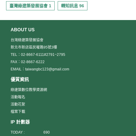
月20日（星期二）北108年9月3日（星期二）南大坪林聯合開發大
臺灣綠建築發展協會 1
轉知訊息 96
樓第二講習教室(北)觀光局旅遊服務中心高雄服務處亞太館(南)13：
0013：30報到13：3014：20成果驗收報告(一)50min 14：2014：
30休息14：3015：20成果驗收報告(二)50min 15：2015：30休息
15：3016：20成果驗收報告(三)50min 16：2016：30結業與Q & A
ABOUT US
時間 報名表請於下方下載，填寫完成請回傳至本會傳真：02-8667-
6222或Email：luewei@taiwangbc.org.tw
台灣綠建築發展協會
新北市新店區民權路95號3樓
TEL：02-8667-6111#2791~2795
FAX：02-8667-6222
EMAIL：taiwangbc123@gmail.com
優質資訊
綠建築數位教學資源網
活動報名
活動花絮
檔案下載
IP 計數器
TODAY :
690