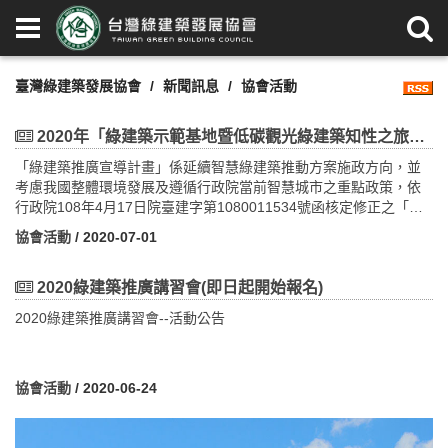
臺灣綠建築發展協會
新聞訊息
協會活動
2020年「綠建築示範基地暨低碳觀光綠建築知性之旅導覽解說人員培訓課程」即日起開始報名~
「綠建築推廣宣導計畫」係延續智慧綠建築推動方案施政方向，並
考慮我國整體環境發展及遵循行政院當前智慧城市之重點政策，依
行政院108年4月17日院臺建字第1080011534號函核定修正之「永
續智慧城市-智慧綠建築與社區推動方案(105年-109年)」分工表之
協會活動
/ 2020-07-01
「壹、永續智慧社區創新實證：三、培養跨領域人才及建構產學研
發展平台（四）辦理智慧綠建築與社區推廣講習與宣導觀摩計畫」
及「創新循環綠建築環境科技計畫(108-111年)」四大研究軸向之
2020綠建築推廣講習會(即日起開始報名)
「綠建築宣導推廣」等工作項目執行，以進一步強化綠建築觀念並
2020綠建築推廣講習會--活動公告
推廣擴展，具體呈現臺灣綠建築政策落實之成果。
協會活動
/ 2020-06-24