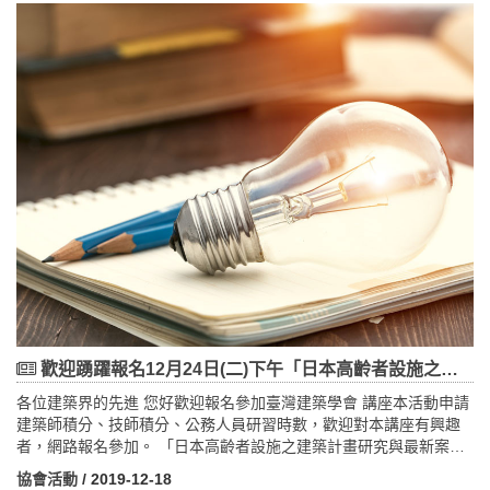
報名費用為免費，惟各場次限定人數為30人(場次2限定人數為20
人)。 2.如無法全程參與者，請於參訪活動前3天（工作天）電話告
知本會人員，取消此次參訪活動，報到未到者， 將取消之後報名之
資格敬請見諒。 3. 每一示範基地每人僅限參與一次，以利政府推動
「綠建築教育示範基地參訪活動」。
歡迎踴躍報名12月24日(二)下午「日本高齡者設施之建築計畫研究與最新案例」講座
各位建築界的先進 您好歡迎報名參加臺灣建築學會 講座本活動申請
建築師積分、技師積分、公務人員研習時數，歡迎對本講座有興趣
者，網路報名參加。 「日本高齡者設施之建築計畫研究與最新案
例」講座講者：石井 敏（ISHII Satoshi）東北工業大學建築系教授/
協會活動
/ 2019-12-18
系主任、東京大學工學博士時間：108年12月24日(二)PM14:00〜