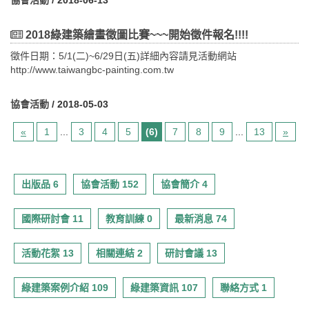
明如下： 綠建築示範基地暨低碳觀光綠建築知性之
台北市立圖書館北投分館 地址：台北市北投區光明路251號
旅導覽解說人員培訓課程(第一天)日期地點課程內容時間講師備
報名日期：3/27起至4/17止(二)、報名名額、方式及注意事項：
2018綠建築繪畫徵圖比賽~~~開始徵件報名!!!!
註 108年8月13日（星期二）北108年8月27日（星期二）南大坪林
一、報名名額：本參訪活動報名費用為免費，各場次限定人數為
聯合開發大樓第二講習教室(北)觀光局旅遊服務中心高雄服務處多功
20~30人。 二、報名方式： 1.網路報名：請至財團法人台灣建築
徵件日期：5/1(二)~6/29日(五)詳細內容請見活動網站
能演講廳(南)09：0009：25報到09：3009：40執行單位報告09：
中心網站（http://www.tabc.org.tw/）右側【研討會報名】進行線上
http://www.taiwangbc-painting.com.tw
4010：10綠建築與永續智慧社區推動策略內政部建築研究所薦派
報 名作業 網址：http://www.cabc.org.tw/ClassWeb/ (依報名收件
30min10：1011：40綠建築九大指標概論王婉芝副執行長/柯文立經
順序，額滿為止）， 如至報名截止時間止，該場次受理報名人數
協會活動
/ 2018-05-03
理90min11：4011：50Q & A時間10min11：5013：00中午用餐
仍未達30人者，主辦單位視執行情形保留調整之權利。 2.團體報
13：0014：30既有建築綠建築改善設計陳海曙副教授90min14：
名：本參訪活動亦接受機關團體報名(20人以上)，請與本會人員聯繫
«
1
...
3
4
5
(6)
7
8
9
...
13
»
3014：40Q & A時間10min14：4014：50休息時間14：5016：20
TEL： 02-8667-6111分機181 陳志豪先生。三、注意事項： 1.報
海綿城市新工法-雨水貯留滲透設施郭柏巖副教授90min16：2016：
名費用及名額：本參訪活動報名費用為免費，惟各場次限定人數為
30Q & A時間16：30結束 綠建築示範基地暨低碳觀光綠建築知性之
30人。 2.如無法全程參與者，請於參訪活動前3天（工作天）電話
旅導覽解說人員培訓課程（第二天）日期地點課程內容時間講師備
告知本會人員，取消此次參訪活動，報到未到者， 將取消之後報名
出版品 6
協會活動 152
協會簡介 4
註108年8月14日（星期三）北108年8月28日（星期三）南大坪林聯
之資格敬請見諒。 3. 每一示範基地每人僅限參與一次，以利政府
合開發大樓第二講習教室(北)觀光局旅遊服務中心高雄服務處多功能
推動「綠建築教育示範基地參訪活動」。
演講廳(南)09：3010：00報到10：0012：00在光譜間遊走與對話-
國際研討會 11
教育訓練 0
最新消息 74
生態旅遊的多重樣貌(室內)林青蓉教授120min12：0013：00中午用
餐休息時間13：0014：00交通時間13：0013：30交通時間課程內
活動花絮 13
相關連結 2
研討會議 13
容時間講師課程內容時間講師備註14：0016：00北：安永心食館安
永心食館薦派13：3015：30南：舊振南漢餅文化館石昭永建築師事
務所120min賦歸 綠建築示範基地暨低碳觀光綠建築知性之旅導覽解
綠建築案例介紹 109
綠建築資訊 107
聯絡方式 1
說人員培訓課程（第三天）日期地點課程內容時間時間備註 108年8