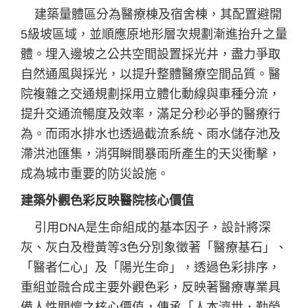
建築量體區分為醫療棟及宿舍棟，其配置避開
5級坡區域，並順應原地形層次規劃漸進抬升之量
體。埋入邊坡之公共空間設置採光井，盡力爭取
自然通風與採光，以提升整體醫療空間品質。醫
院複雜之交通規劃採用立體化動線與車種分流，
提升交通流暢度及效率，滿足分秒必爭的醫療行
為。而雨水排水也透過截流系統、雨水儲存池及
滯洪池匯集，消弭瞬間暴雨所產生的天災衝擊，
成為城市重要的防災設施。
建築外觀色彩反映醫院核心價值
引用DNA是生命組成的基本因子，設計將深
灰、灰白及橙黃等3色分別象徵著「醫療基石」、
「醫者仁心」及「陽光生命」，透過色彩排序，
重組並融合成主要外觀色彩，反映著醫療專業具
備人性關懷之核心價值，傳承「人本濟世．勤勞