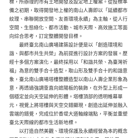
標，所辦理的市有土地開發及設定地上權案。從投標準
備之初期，取得開發地上權的南山人壽即以「延續都市
紋理、串聯開放空間、友善環境永續」為主軸，從人行
空間、生態綠化、都市活動、城市天際、高效施工等面
向綜合思考，訂定整體開發目標。
最終臺北南山廣場建築設計便是以「創造環境和
諧、與都市共生共榮」為前提進行設計方案的發展。歷
經十多個方案演化，最終採用以「和諧共榮、為臺灣祈
福」為意的雙手合十造型，取山形及雙手合十的和諧意
象，臺北南山廣場塔樓整體造型以南山人壽企業形象為
意，再透過強調垂直向遮陽板的裝飾，在外型上形成一
個穩定並向天空延伸的形體。塔樓頂部的透明帷幕單
元，視覺上將塔樓與天空交錯顯現，創造出延伸並融入
雲端的錯覺，完成位於香堤大道軸線端點，平衡並重塑
臺北天際線的都市生活新地標。
以打造自然美觀、環境保護及永續經營為本的概念