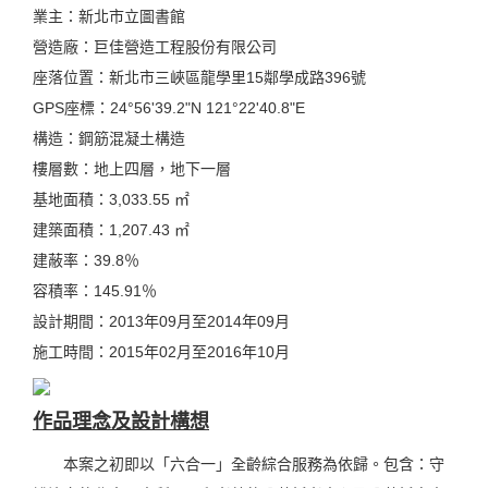
業主：新北市立圖書館
營造廠：巨佳營造工程股份有限公司
座落位置：新北市三峽區龍學里15鄰學成路396號
GPS座標：24°56'39.2"N 121°22'40.8"E
構造：鋼筋混凝土構造
樓層數：地上四層，地下一層
基地面積：3,033.55 ㎡
建築面積：1,207.43 ㎡
建蔽率：39.8％
容積率：145.91％
設計期間：2013年09月至2014年09月
施工時間：2015年02月至2016年10月
作品理念及設計構想
本案之初即以「六合一」全齡綜合服務為依歸。包含：守