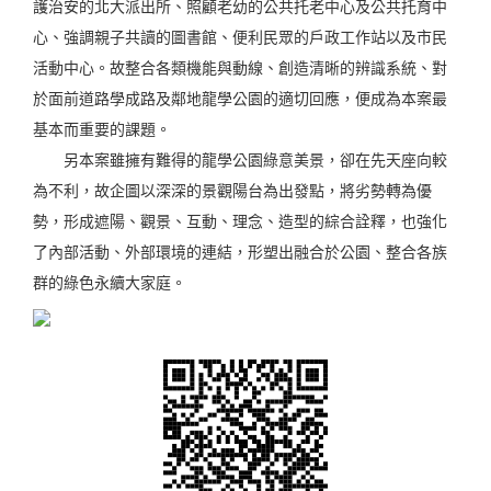
護治安的北大派出所、照顧老幼的公共托老中心及公共托育中
心、強調親子共讀的圖書館、便利民眾的戶政工作站以及市民
活動中心。故整合各類機能與動線、創造清晰的辨識系統、對
於面前道路學成路及鄰地龍學公園的適切回應，便成為本案最
基本而重要的課題。
另本案雖擁有難得的龍學公園綠意美景，卻在先天座向較
為不利，故企圖以深深的景觀陽台為出發點，將劣勢轉為優
勢，形成遮陽、觀景、互動、理念、造型的綜合詮釋，也強化
了內部活動、外部環境的連結，形塑出融合於公園、整合各族
群的綠色永續大家庭。