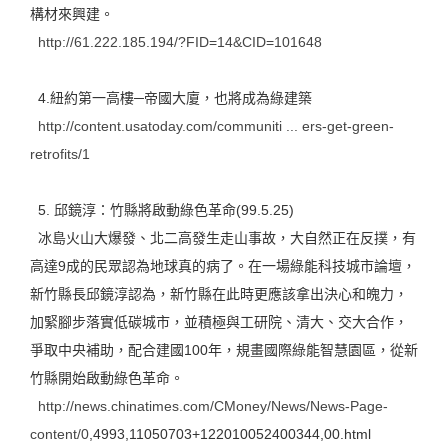
構材來興建。
http://61.222.185.194/?FID=14&CID=101648
4.紐約第一高樓─帝國大廈，也將成為綠建築
http://content.usatoday.com/communiti ... ers-get-green-
retrofits/1
5. 邱鏡淳：竹縣將啟動綠色革命(99.5.25)
冰島火山大爆發、北二高發生走山事故，大自然正在反撲，有
高達9成的民眾認為地球真的病了。在一場綠能科技城市論壇，
新竹縣長邱鏡淳認為，新竹縣在此時更應該拿出決心和魄力，
加緊腳步落實低碳城市，並積極與工研院、清大、交大合作，
爭取中央補助，配合建國100年，規畫國際綠能智慧園區，從新
竹縣開始啟動綠色革命。
http://news.chinatimes.com/CMoney/News/News-Page-
content/0
,4993,11050703+122010052400344,00.html