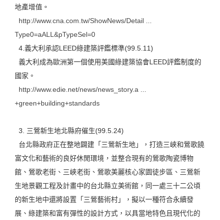
地產增值。
http://www.cna.com.tw/ShowNews/Detail ...
Type0=aALL&pTypeSel=0
4.義大利承認LEED綠建築評鑑標準(99.5.11)
義大利成為歐洲第一個使用美國綠建築協會LEED評鑑制度的
國家。
http://www.edie.net/news/news_story.a ...
+green+building+standards
3. 三鶯新生地北縣府催生(99.5.24)
台北縣政府正在整地闢建「三鶯新生地」，打造三峽和鶯歌饒
富文化和藝術的良好休閒環境，並整合現有的鶯歌陶瓷博物
館、鶯歌老街、三峽老街、鶯歌美麗核心家園徒步區、三鶯新
生地景觀工程及計畫中的台北縣立美術館，同一處三十二公頃
的新生地中還將設置「三鶯藝術村」，擬以一種符合永續發
展、綠建築和富有彈性的設計方式，以具當地特色且現代化的