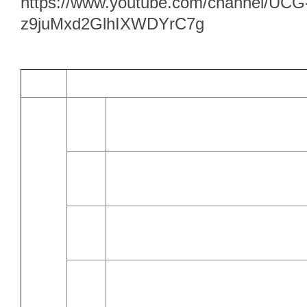
https://www.youtube.com/channel/UCG
z9juMxd2GlhIXWDYrC7g
日期
課程內容時間
09:00
09:30
09:30
開幕式
09:40
09:40
綠建築與永續智慧社區推動
10:10
10:10
BC版外殼修正方向說明
11:00
建築技術規則節能設計指標與條