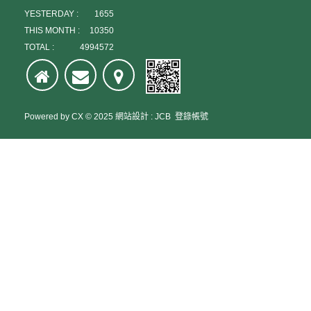
YESTERDAY :
1655
THIS MONTH :
10350
TOTAL :
4994572
Powered by
CX
© 2025
網站設計
:
JCB
登錄帳號