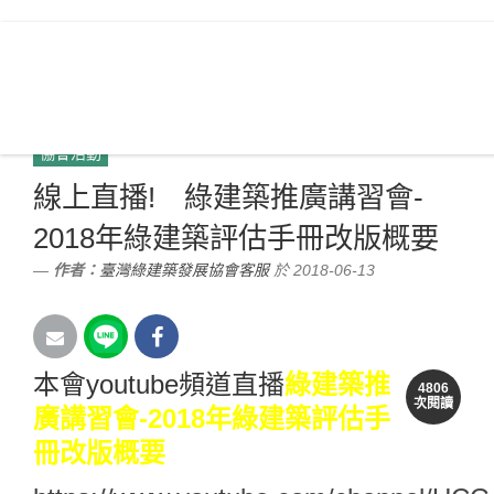
協會簡介
最新消息
綠建築資訊
優良綠建築
綠建築多媒體
臺灣綠建築發展協會
新聞訊息
協會活動
網站地圖
優質資訊
E
協會活動
線上直播! 綠建築推廣講習會-
2018年綠建築評估手冊改版概要
作者：
臺灣綠建築發展協會客服
於 2018-06-13
本會youtube頻道直播
綠建築推
4806
次閱讀
廣講習會
-
2018
年綠建築評估手
冊改版概要