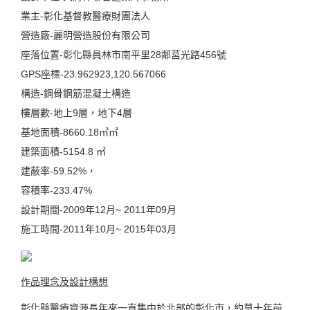
業主-彰化基督教醫療財團法人
營造廠-麗明營造股份有限公司
座落位置-彰化縣員林市南平里28鄰莒光路456號
GPS座標-23.962923,120.567066
構造-鋼骨鋼筋混凝土構造
樓層數-地上9層，地下4層
基地面積-8660.18㎡㎡
建築面積-5154.8 ㎡
建蔽率-59.52%，
容積率-233.47%
設計期間-2009年12月~ 2011年09月
施工時間-2011年10月~ 2015年03月
作品理念及設計構想
彰化縣醫療資源長年來一直集中於北部的彰化市，約莫十年前